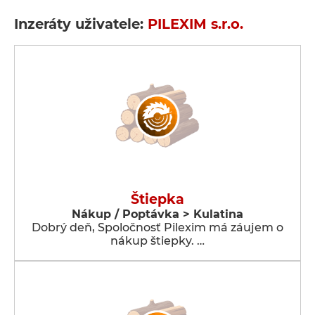
Inzeráty uživatele:
PILEXIM s.r.o.
Štiepka
Nákup / Poptávka > Kulatina
Dobrý deň, Spoločnosť Pilexim má záujem o
nákup štiepky. …