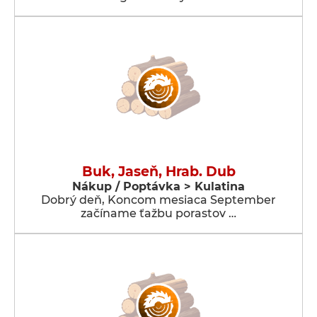
Buk, Jaseň, Hrab. Dub
Nákup / Poptávka > Kulatina
Dobrý deň, Koncom mesiaca September
začíname ťažbu porastov …