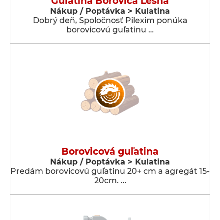
Guľatina Borovica Lesná
Nákup / Poptávka > Kulatina
Dobrý deň, Spoločnosť Pilexim ponúka
borovicovú guľatinu …
Borovicová guľatina
Nákup / Poptávka > Kulatina
Predám borovicovú guľatinu 20+ cm a agregát 15-
20cm. …