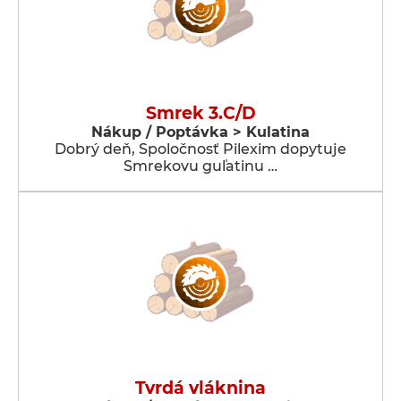
Smrek 3.C/D
Nákup / Poptávka > Kulatina
Dobrý deň, Spoločnosť Pilexim dopytuje
Smrekovu guľatinu …
Tvrdá vláknina