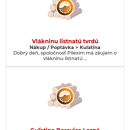
Vlákninu listnatú tvrdú
Nákup / Poptávka > Kulatina
Dobrý deň, spoločnosť Pilexim má záujem o
vlákninu listnatú …