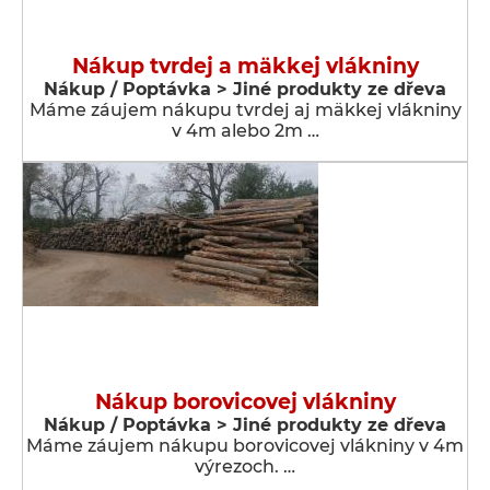
Nákup tvrdej a mäkkej vlákniny
Nákup / Poptávka > Jiné produkty ze dřeva
Máme záujem nákupu tvrdej aj mäkkej vlákniny
v 4m alebo 2m …
Nákup borovicovej vlákniny
Nákup / Poptávka > Jiné produkty ze dřeva
Máme záujem nákupu borovicovej vlákniny v 4m
výrezoch. …