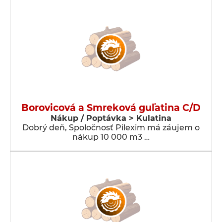
Borovicová a Smreková guľatina C/D
Nákup / Poptávka > Kulatina
Dobrý deň, Spoločnosť Pilexim má záujem o
nákup 10 000 m3 …