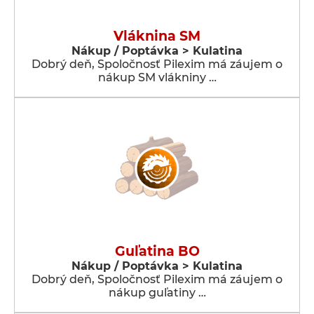
Vláknina SM
Nákup / Poptávka > Kulatina
Dobrý deň, Spoločnosť Pilexim má záujem o
nákup SM vlákniny …
Guľatina BO
Nákup / Poptávka > Kulatina
Dobrý deň, Spoločnosť Pilexim má záujem o
nákup guľatiny …