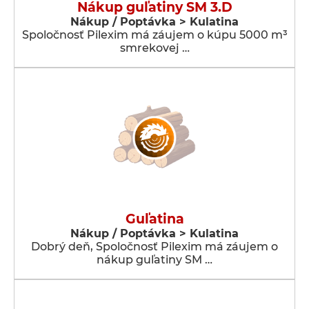
Nákup guľatiny SM 3.D
Nákup / Poptávka > Kulatina
Spoločnosť Pilexim má záujem o kúpu 5000 m³
smrekovej …
Guľatina
Nákup / Poptávka > Kulatina
Dobrý deň, Spoločnosť Pilexim má záujem o
nákup guľatiny SM …