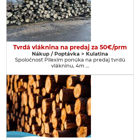
Tvrdá vláknina na predaj za 50€/prm
Nákup / Poptávka > Kulatina
Spoločnosť Pilexim ponúka na predaj tvrdú
vlákninu, 4m …