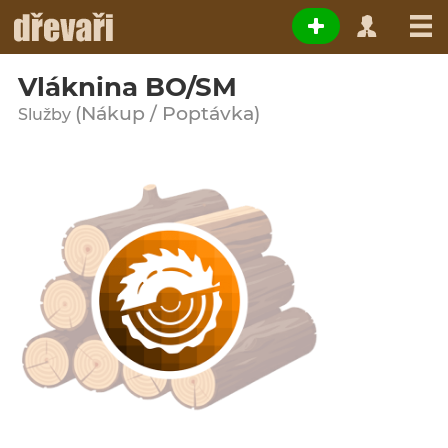
Vláknina BO/SM
(Nákup / Poptávka)
Služby