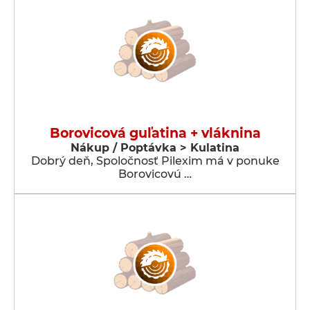
Borovicová guľatina + vláknina
Nákup / Poptávka > Kulatina
Dobrý deň, Spoločnosť Pilexim má v ponuke
Borovicovú …