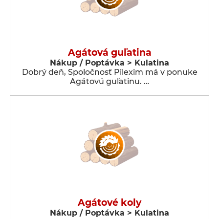
Agátová guľatina
Nákup / Poptávka > Kulatina
Dobrý deň, Spoločnosť Pilexim má v ponuke
Agátovú guľatinu. …
Agátové koly
Nákup / Poptávka > Kulatina