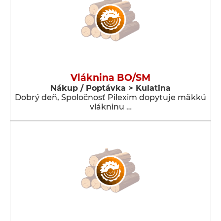
Vláknina BO/SM
Nákup / Poptávka > Kulatina
Dobrý deň, Spoločnosť Pilexim dopytuje mäkkú
vlákninu …