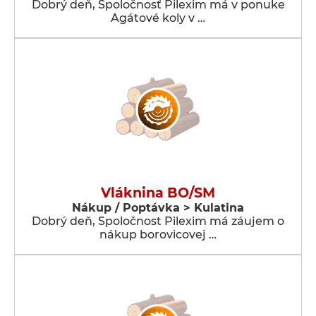
Dobrý deň, Spoločnosť Pilexim má v ponuke
Agátové koly v …
Vláknina BO/SM
Nákup / Poptávka > Kulatina
Dobrý deň, Spoločnost Pilexim má záujem o
nákup borovicovej …