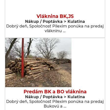
Vláknina BK,JS
Nákup / Poptávka > Kulatina
Dobrý deň, Spoločnosť Pilexim ponúka na predaj
vlákninu …
Predám BK a BO vláknina
Nákup / Poptávka > Kulatina
Dobrý deň, Spoločnosť Pilexim ponúka na predaj
Bukovú a …