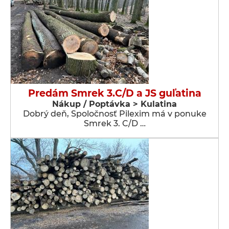
Predám Smrek 3.C/D a JS guľatina
Nákup / Poptávka > Kulatina
Dobrý deň, Spoločnosť Pilexim má v ponuke
Smrek 3. C/D …