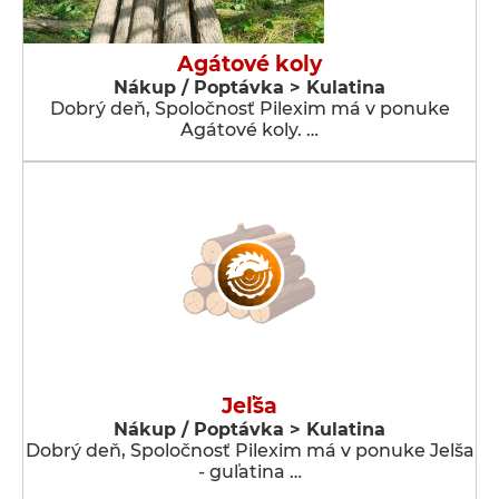
Agátové koly
Nákup / Poptávka > Kulatina
Dobrý deň, Spoločnosť Pilexim má v ponuke
Agátové koly. …
Jeľša
Nákup / Poptávka > Kulatina
Dobrý deň, Spoločnosť Pilexim má v ponuke Jelša
- guľatina …