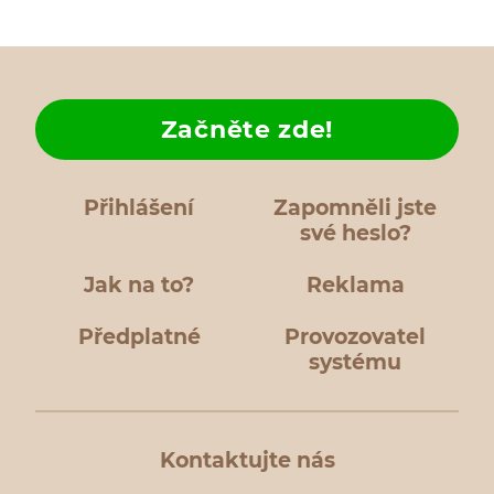
Začněte zde!
Přihlášení
Zapomněli jste
své heslo?
Jak na to?
Reklama
Předplatné
Provozovatel
systému
Kontaktujte nás