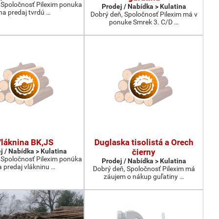
 Spoločnosť Pilexim ponuka
Prodej / Nabídka > Kulatina
na predaj tvrdú …
Dobrý deň, Spoločnosť Pilexim má v
ponuke Smrek 3. C/D …
láknina BK,JS
Duglaska tisolistá a Orech
j / Nabídka > Kulatina
čierny
 Spoločnosť Pilexim ponúka
Prodej / Nabídka > Kulatina
 predaj vlákninu …
Dobrý deň, Spoločnosť Pilexim má
záujem o nákup guľatiny …