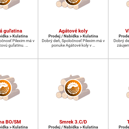
á guľatina
Agátové koly
V
bídka > Kulatina
Prodej / Nabídka > Kulatina
Prode
očnosť Pilexim má v
Dobrý deň, Spoločnosť Pilexim má v
Dobrý de
ovú guľatinu. …
ponuke Agátové koly v …
záujem
ina BO/SM
Smrek 3.C/D
bídka > Kulatina
Prodej / Nabídka > Kulatina
Prode