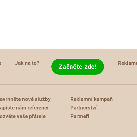
e
Jak na to?
Reklam
Začněte zde!
avrhněte nové služby
Reklamní kampaň
apište nám referenci
Partnerství
ozvěte vaše přátele
Partneři