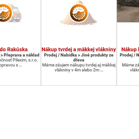
 do Rakúska
Nákup tvrdej a mäkkej vlákniny
Nákup 
 > Přeprava a náklad
Prodej / Nabídka > Jiné produkty ze
Prodej / 
čnosť Pilexim, s.r.o.
dřeva
opravcu s …
Máme záujem nákupu tvrdej aj mäkkej
Máme zá
vlákniny v 4m alebo 2m …
vlák