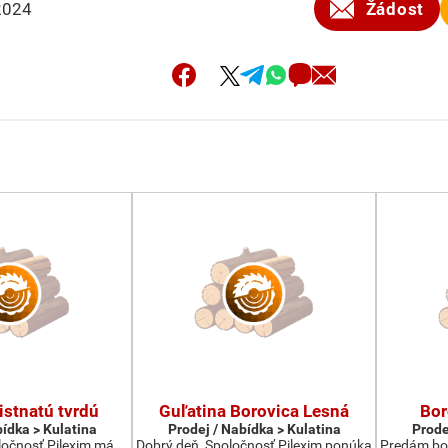
2024
Žádost
istnatú tvrdú
Guľatina Borovica Lesná
Bor
bídka > Kulatina
Prodej / Nabídka > Kulatina
Prode
ločnosť Pilexim má
Dobrý deň, Spoločnosť Pilexim ponúka
Predám bor