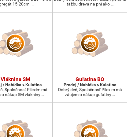
gregát 15-20cm. …
ťažbu dreva na pni ako …
Vláknina SM
Guľatina BO
j / Nabídka > Kulatina
Prodej / Nabídka > Kulatina
ň, Spoločnosť Pilexim má
Dobrý deň, Spoločnosť Pilexim má
 o nákup SM vlákniny …
záujem o nákup guľatiny …