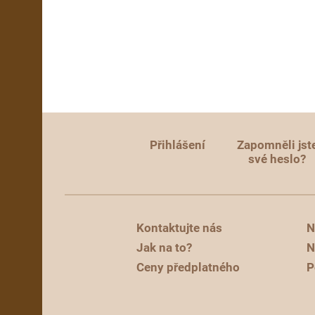
Přihlášení
Zapomněli jst
své heslo?
Kontaktujte nás
N
Jak na to?
N
Ceny předplatného
P