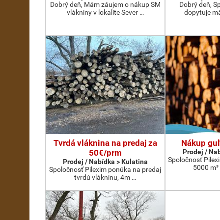
Dobrý deň, Mám záujem o nákup SM
Dobrý deň, S
vlákniny v lokalite Sever …
dopytuje m
Tvrdá vláknina na predaj za
Nákup guľ
50€/prm
Prodej / Na
Spoločnosť Pile
Prodej / Nabídka > Kulatina
5000 m³ 
Spoločnosť Pilexim ponúka na predaj
tvrdú vlákninu, 4m …