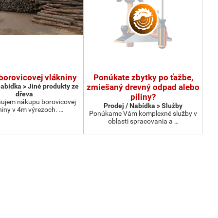
borovicovej vlákniny
Ponúkate zbytky po ťažbe,
Nabídka > Jiné produkty ze
zmiešaný drevný odpad alebo
dřeva
piliny?
ujem nákupu borovicovej
Prodej / Nabídka > Služby
niny v 4m výrezoch. …
Ponúkame Vám komplexné služby v
oblasti spracovania a …