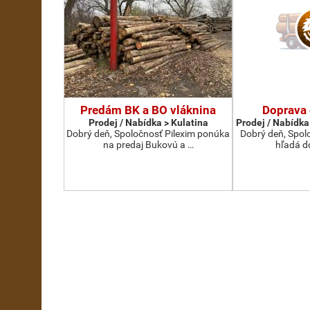
Predám BK a BO vláknina
Doprava
Prodej / Nabídka > Kulatina
Prodej / Nabídka
Dobrý deň, Spoločnosť Pilexim ponúka
Dobrý deň, Spolo
na predaj Bukovú a …
hľadá d