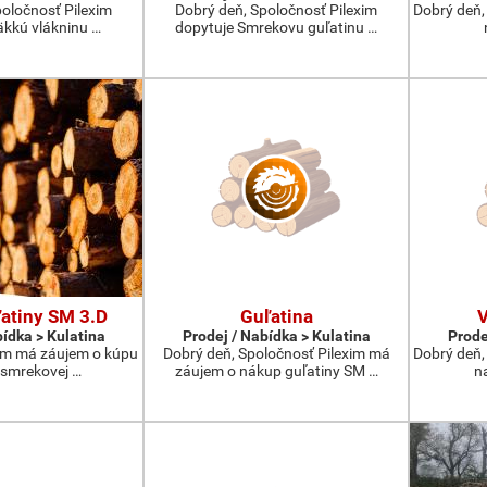
poločnosť Pilexim
Dobrý deň, Spoločnosť Pilexim
Dobrý deň,
äkkú vlákninu …
dopytuje Smrekovu guľatinu …
atiny SM 3.D
Guľatina
V
bídka > Kulatina
Prodej / Nabídka > Kulatina
Prode
xim má záujem o kúpu
Dobrý deň, Spoločnosť Pilexim má
Dobrý deň,
smrekovej …
záujem o nákup guľatiny SM …
na