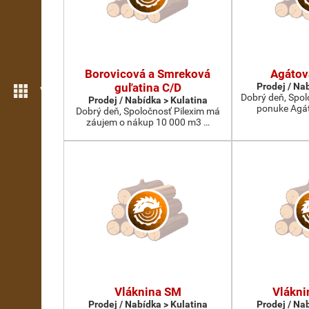
Borovicová a Smreková
Agátov
guľatina C/D
Prodej / Na
Více možností
Dobrý deň, Spol
Prodej / Nabídka > Kulatina
ponuke Agát
Dobrý deň, Spoločnosť Pilexim má
záujem o nákup 10 000 m3 …
Vláknina SM
Vlákn
Prodej / Nabídka > Kulatina
Prodej / Na