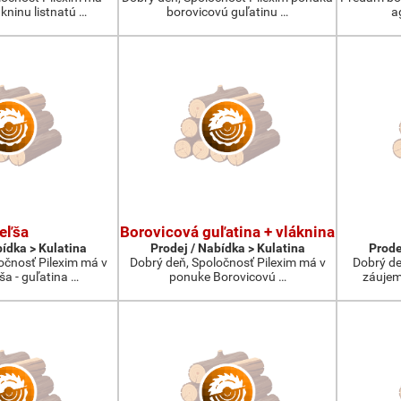
kninu listnatú …
borovicovú guľatinu …
a
eľša
Borovicová guľatina + vláknina
bídka > Kulatina
Prodej / Nabídka > Kulatina
Prode
očnosť Pilexim má v
Dobrý deň, Spoločnosť Pilexim má v
Dobrý de
ša - guľatina …
ponuke Borovicovú …
záujem