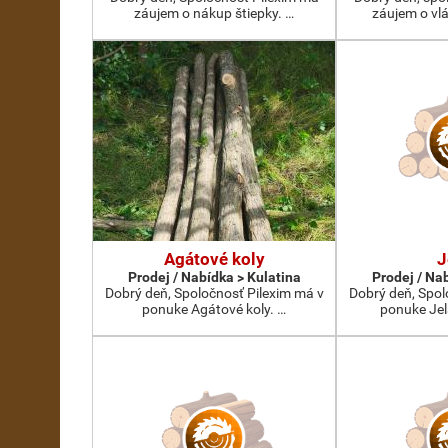
záujem o nákup štiepky. …
záujem o vlá
Agátové koly
J
Prodej / Nabídka > Kulatina
Prodej / Na
Dobrý deň, Spoločnosť Pilexim má v
Dobrý deň, Spol
ponuke Agátové koly. …
ponuke Jel