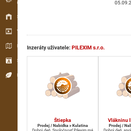
05.09.
Evidence dřeva v terénu
Skladové hospodářství
Video showroom
Katalogy / Brožury
Inzeráty uživatele:
PILEXIM s.r.o.
Slovník
Dřeviny
Štiepka
Vlákninu l
Prodej / Nabídka > Kulatina
Prodej / Na
Dobrý deň, Spoločnosť Pilexim má
Dobrý deň, spo