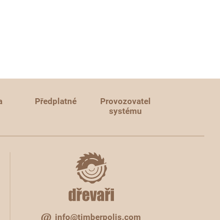
a
Předplatné
Provozovatel
systému
info@timberpolis.com