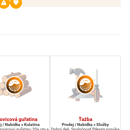
ovicová guľatina
Ťažba
j / Nabídka > Kulatina
Prodej / Nabídka > Služby
ovicovú guľatinu 20+ cm a
Dobrý deň, Spoločnosť Pilexim ponúka