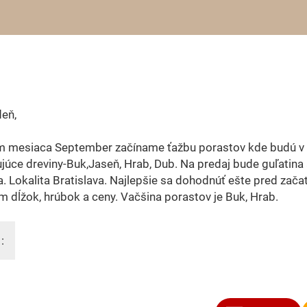
eň,
 mesiaca September začíname ťažbu porastov kde budú v
júce dreviny-Buk,Jaseň, Hrab, Dub. Na predaj bude guľatina 
a. Lokalita Bratislava. Najlepšie sa dohodnúť ešte pred zača
 dĺžok, hrúbok a ceny. Vačšina porastov je Buk, Hrab.
: