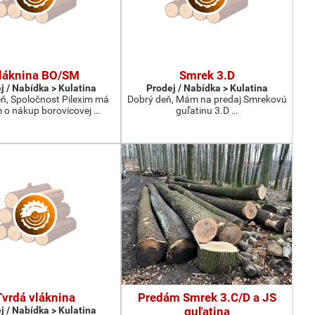
láknina BO/SM
Smrek 3.D
j / Nabídka > Kulatina
Prodej / Nabídka > Kulatina
ň, Spoločnost Pilexim má
Dobrý deň, Mám na predaj Smrekovú
 o nákup borovicovej …
guľatinu 3.D …
Tvrdá vláknina
Predám Smrek 3.C/D a JS
j / Nabídka > Kulatina
guľatina