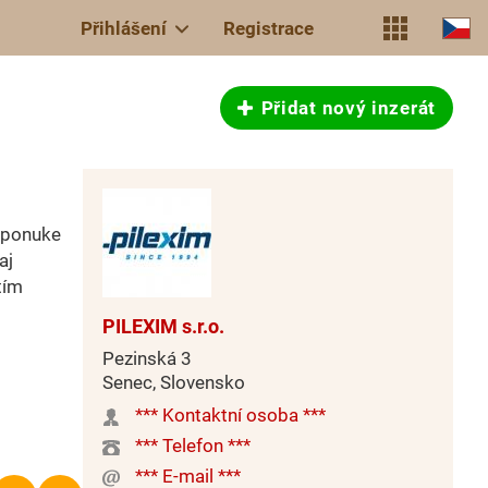
Přihlášení
Registrace
Přidat nový inzerát
 ponuke
aj
tím
PILEXIM s.r.o.
Pezinská 3
Senec, Slovensko
*** Kontaktní osoba ***
*** Telefon ***
*** E-mail ***