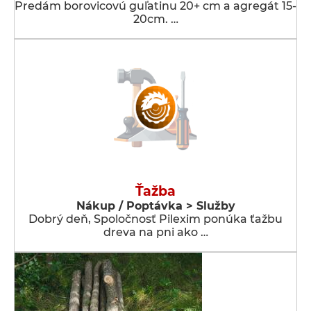
Predám borovicovú guľatinu 20+ cm a agregát 15-
20cm. …
Ťažba
Nákup / Poptávka > Služby
Dobrý deň, Spoločnosť Pilexim ponúka ťažbu
dreva na pni ako …