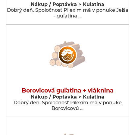
Nákup / Poptávka > Kulatina
Dobrý deň, Spoločnosť Pilexim má v ponuke Jelša
- guľatina …
Borovicová guľatina + vláknina
Nákup / Poptávka > Kulatina
Dobrý deň, Spoločnosť Pilexim má v ponuke
Borovicovú …