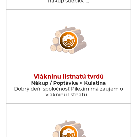
nákup štiepky. …
Vlákninu listnatú tvrdú
Nákup / Poptávka > Kulatina
Dobrý deň, spoločnosť Pilexim má záujem o
vlákninu listnatú …