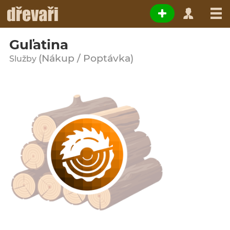
Guľatina
(Nákup / Poptávka)
Služby