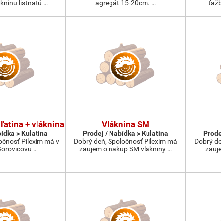
kninu listnatú …
agregát 15-20cm. …
ťažb
ľatina + vláknina
Vláknina SM
bídka > Kulatina
Prodej / Nabídka > Kulatina
Prode
očnosť Pilexim má v
Dobrý deň, Spoločnosť Pilexim má
Dobrý de
orovicovú …
záujem o nákup SM vlákniny …
záuj