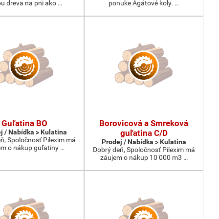
u dreva na pni ako …
ponuke Agátové koly. …
Guľatina BO
Borovicová a Smreková
j / Nabídka > Kulatina
guľatina C/D
ň, Spoločnosť Pilexim má
Prodej / Nabídka > Kulatina
em o nákup guľatiny …
Dobrý deň, Spoločnosť Pilexim má
záujem o nákup 10 000 m3 …