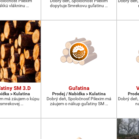
poločnosť Pilexim
Dobrý deň, Spoločnosť Pilexim
Dobrý deň,
äkkú vlákninu …
dopytuje Smrekovu guľatinu …
atiny SM 3.D
Guľatina
V
bídka > Kulatina
Prodej / Nabídka > Kulatina
Prode
xim má záujem o kúpu
Dobrý deň, Spoločnosť Pilexim má
Dobrý deň,
smrekovej …
záujem o nákup guľatiny SM …
na