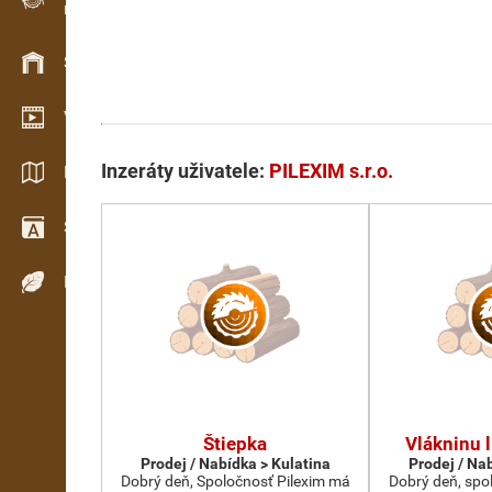
Evidence dřeva v terénu
Skladové hospodářství
Video showroom
Inzeráty uživatele:
PILEXIM s.r.o.
Katalogy / Brožury
Slovník
Dřeviny
Štiepka
Vlákninu l
Prodej / Nabídka > Kulatina
Prodej / Na
Dobrý deň, Spoločnosť Pilexim má
Dobrý deň, spo