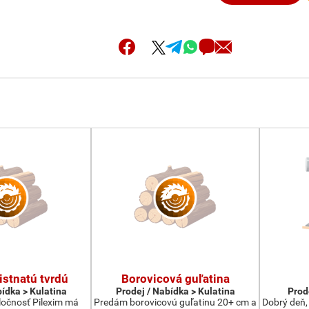
istnatú tvrdú
Borovicová guľatina
bídka > Kulatina
Prodej / Nabídka > Kulatina
Prod
ločnosť Pilexim má
Predám borovicovú guľatinu 20+ cm a
Dobrý deň,