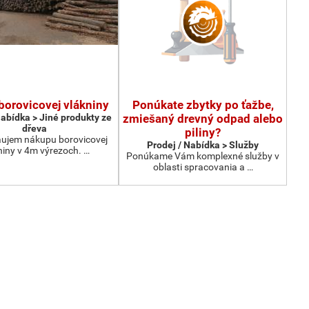
borovicovej vlákniny
Ponúkate zbytky po ťažbe,
Nabídka > Jiné produkty ze
zmiešaný drevný odpad alebo
dřeva
piliny?
ujem nákupu borovicovej
Prodej / Nabídka > Služby
niny v 4m výrezoch. …
Ponúkame Vám komplexné služby v
oblasti spracovania a …