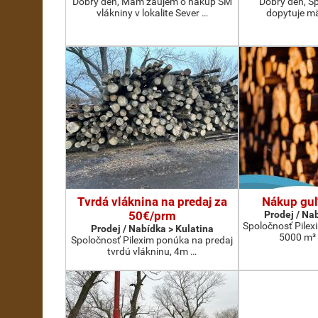
Dobrý deň, Mám záujem o nákup SM
Dobrý deň, S
vlákniny v lokalite Sever …
dopytuje m
Tvrdá vláknina na predaj za
Nákup guľ
50€/prm
Prodej / Na
Spoločnosť Pile
Prodej / Nabídka > Kulatina
5000 m³ 
Spoločnosť Pilexim ponúka na predaj
tvrdú vlákninu, 4m …