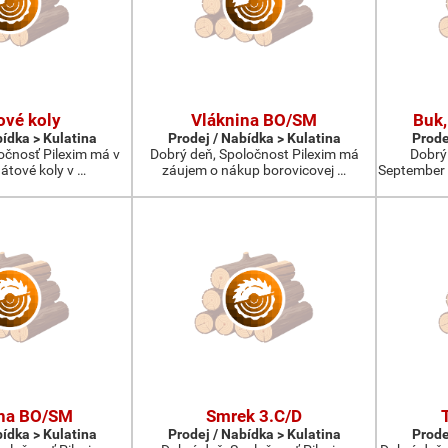
ové koly
Vláknina BO/SM
Buk,
bídka > Kulatina
Prodej / Nabídka > Kulatina
Prode
očnosť Pilexim má v
Dobrý deň, Spoločnost Pilexim má
Dobrý
átové koly v …
záujem o nákup borovicovej …
September 
ina BO/SM
Smrek 3.C/D
bídka > Kulatina
Prodej / Nabídka > Kulatina
Prode