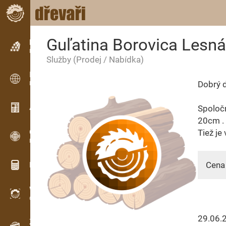
Guľatina Borovica Lesná
Inzerce
Řádková inzerce
Služby
(Prodej / Nabídka)
Inzerce
Dobrý d
Mezinárodní inzerce
Aktuality / Články
Spoločn
20cm .
OPTI-TIMB
Tiež j
Pořezová schémata
Cena
Dřevařské kalkulačky
WoodProfi
Objem dřeva s AI
29.06.
Záznamník