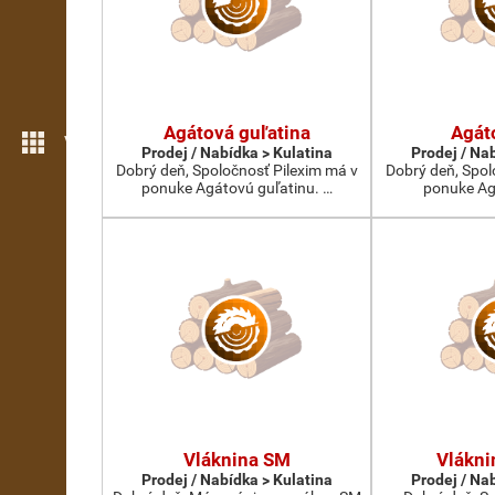
Agátová guľatina
Agát
Více možností
Prodej / Nabídka > Kulatina
Prodej / Na
Dobrý deň, Spoločnosť Pilexim má v
Dobrý deň, Spol
ponuke Agátovú guľatinu. …
ponuke Ag
Vláknina SM
Vlákn
Prodej / Nabídka > Kulatina
Prodej / Na