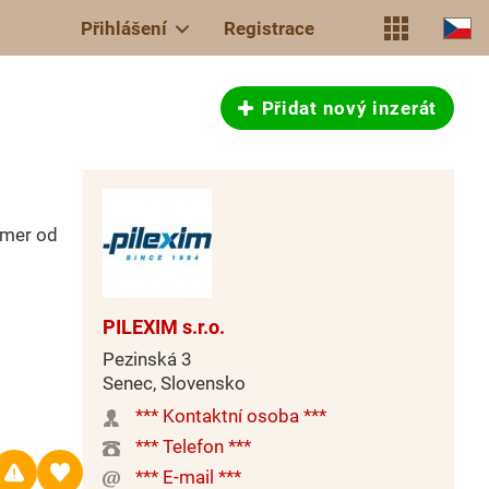
Přihlášení
Registrace
Přidat nový inzerát
emer od
PILEXIM s.r.o.
Pezinská 3
Senec, Slovensko
*** Kontaktní osoba ***
*** Telefon ***
*** E-mail ***