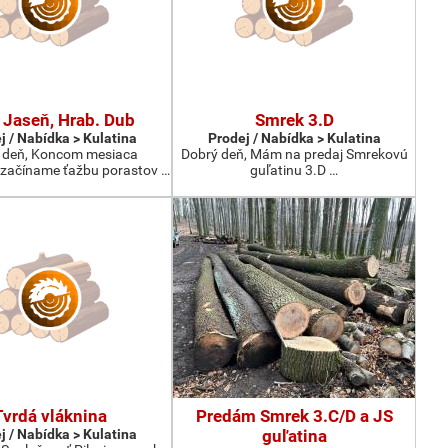
 Jaseň, Hrab. Dub
Smrek 3.D
j / Nabídka > Kulatina
Prodej / Nabídka > Kulatina
 deň, Koncom mesiaca
Dobrý deň, Mám na predaj Smrekovú
začíname ťažbu porastov …
guľatinu 3.D …
Tvrdá vláknina
Predám Smrek 3.C/D a JS
j / Nabídka > Kulatina
guľatina