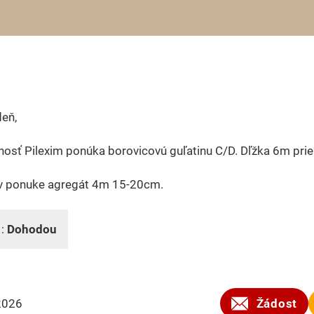
eň,
osť Pilexim ponúka borovicovú guľatinu C/D. Dľžka 6m pri
e v ponuke agregát 4m 15-20cm.
 :
Dohodou
2026
Žádost