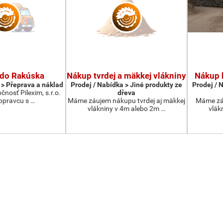
 do Rakúska
Nákup tvrdej a mäkkej vlákniny
Nákup 
 > Přeprava a náklad
Prodej / Nabídka > Jiné produkty ze
Prodej / 
čnosť Pilexim, s.r.o.
dřeva
opravcu s …
Máme záujem nákupu tvrdej aj mäkkej
Máme zá
vlákniny v 4m alebo 2m …
vlák