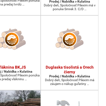
 Spoločnosť Pilexim ponuka
Prodej / Nabídka > Kulatina
na predaj tvrdú …
Dobrý deň, Spoločnosť Pilexim má v
ponuke Smrek 3. C/D …
láknina BK,JS
Duglaska tisolistá a Orech
j / Nabídka > Kulatina
čierny
 Spoločnosť Pilexim ponúka
Prodej / Nabídka > Kulatina
 predaj vlákninu …
Dobrý deň, Spoločnosť Pilexim má
záujem o nákup guľatiny …