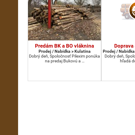
Predám BK a BO vláknina
Doprava
Prodej / Nabídka > Kulatina
Prodej / Nabídka
Dobrý deň, Spoločnosť Pilexim ponúka
Dobrý deň, Spolo
na predaj Bukovú a …
hľadá d