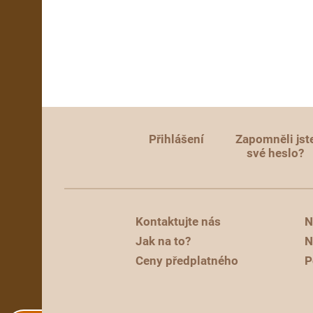
Přihlášení
Zapomněli jst
své heslo?
Kontaktujte nás
N
Jak na to?
N
Ceny předplatného
P