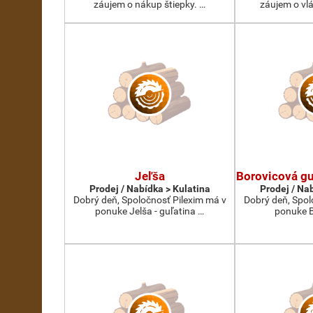
záujem o nákup štiepky. …
záujem o vlá
Jeľša
Borovicová gu
Prodej / Nabídka > Kulatina
Prodej / Na
Dobrý deň, Spoločnosť Pilexim má v
Dobrý deň, Spol
ponuke Jelša - guľatina …
ponuke B