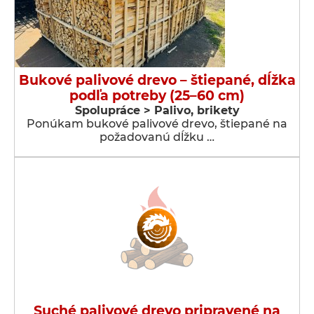
Bukové palivové drevo – štiepané, dĺžka
podľa potreby (25–60 cm)
Spolupráce > Palivo, brikety
Ponúkam bukové palivové drevo, štiepané na
požadovanú dĺžku …
Suché palivové drevo pripravené na