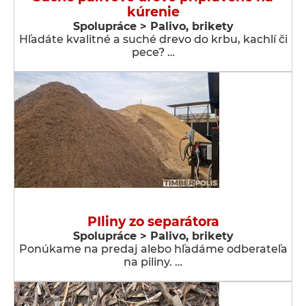
kúrenie
Spolupráce > Palivo, brikety
Hľadáte kvalitné a suché drevo do krbu, kachlí či
pece? …
PIliny zo separátora
Spolupráce > Palivo, brikety
Ponúkame na predaj alebo hľadáme odberateľa
na piliny. …