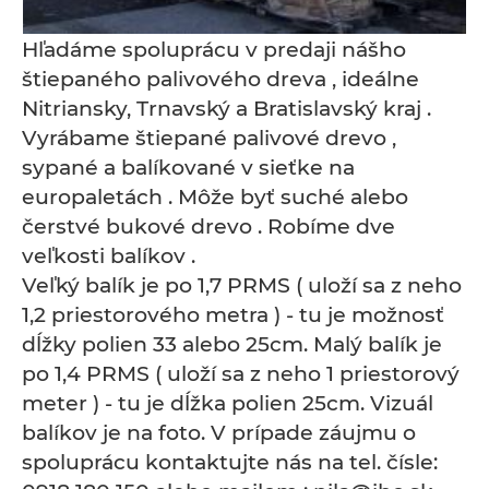
Hľadáme spoluprácu v predaji nášho
štiepaného palivového dreva , ideálne
Nitriansky, Trnavský a Bratislavský kraj .
Vyrábame štiepané palivové drevo ,
sypané a balíkované v sieťke na
europaletách . Môže byť suché alebo
čerstvé bukové drevo . Robíme dve
veľkosti balíkov .
Veľký balík je po 1,7 PRMS ( uloží sa z neho
1,2 priestorového metra ) - tu je možnosť
dĺžky polien 33 alebo 25cm. Malý balík je
po 1,4 PRMS ( uloží sa z neho 1 priestorový
meter ) - tu je dĺžka polien 25cm. Vizuál
balíkov je na foto. V prípade záujmu o
spoluprácu kontaktujte nás na tel. čísle: