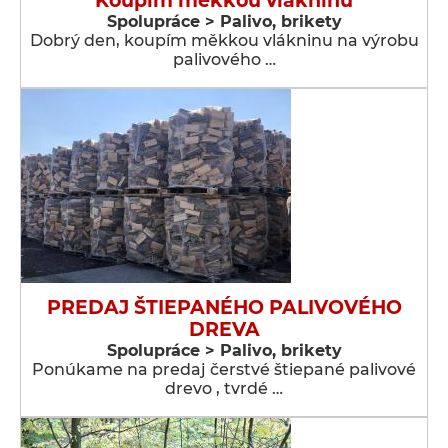
Koupím měkkou vlákninu
Spolupráce > Palivo, brikety
Dobrý den, koupím měkkou vlákninu na výrobu
palivového …
PREDAJ ŠTIEPANÉHO PALIVOVÉHO
DREVA
Spolupráce > Palivo, brikety
Ponúkame na predaj čerstvé štiepané palivové
drevo , tvrdé …