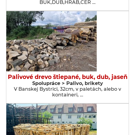
BUK,DUB,HRAB,CER …
Palivové drevo štiepané, buk, dub, jaseň
Spolupráce > Palivo, brikety
V Banskej Bystrici, 32cm, v paletách, alebo v
kontaineri, …