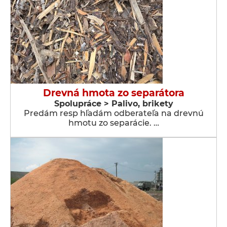
Drevná hmota zo separátora
Spolupráce > Palivo, brikety
Predám resp hľadám odberateľa na drevnú
hmotu zo separácie. …