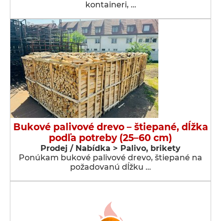
kontaineri, …
Bukové palivové drevo – štiepané, dĺžka
podľa potreby (25–60 cm)
Prodej / Nabídka > Palivo, brikety
Ponúkam bukové palivové drevo, štiepané na
požadovanú dĺžku …