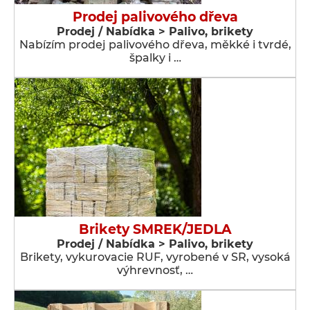
Prodej palivového dřeva
Prodej / Nabídka > Palivo, brikety
Nabízím prodej palivového dřeva, měkké i tvrdé,
špalky i …
Brikety SMREK/JEDLA
Prodej / Nabídka > Palivo, brikety
Brikety, vykurovacie RUF, vyrobené v SR, vysoká
výhrevnosť, …