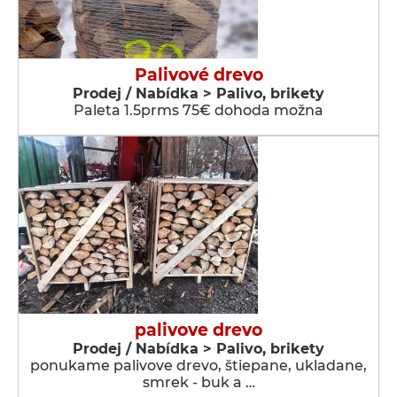
Palivové drevo
Prodej / Nabídka > Palivo, brikety
Paleta 1.5prms 75€ dohoda možna
palivove drevo
Prodej / Nabídka > Palivo, brikety
ponukame palivove drevo, štiepane, ukladane,
smrek - buk a …