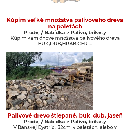
Kúpim veľké množstva palivoveho dreva
na paletách
Prodej / Nabídka > Palivo, brikety
Kúpim kamiónové množstva palivového dreva
BUK,DUB,HRAB,CER …
Palivové drevo štiepané, buk, dub, jaseň
Prodej / Nabídka > Palivo, brikety
V Banskej Bystrici, 32cm, v paletách, alebo v