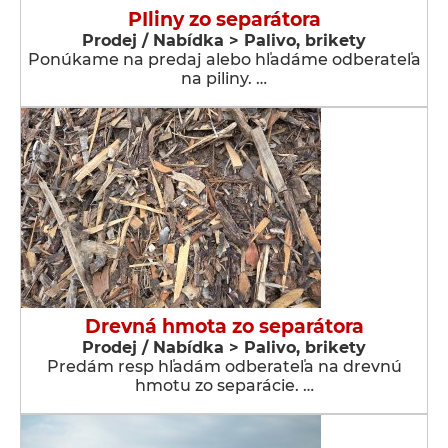
PIliny zo separátora
Prodej / Nabídka > Palivo, brikety
Ponúkame na predaj alebo hľadáme odberateľa
na piliny. …
Drevná hmota zo separátora
Prodej / Nabídka > Palivo, brikety
Predám resp hľadám odberateľa na drevnú
hmotu zo separácie. …