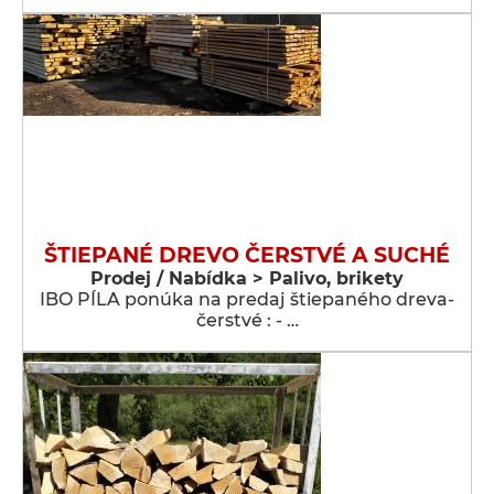
ŠTIEPANÉ DREVO ČERSTVÉ A SUCHÉ
Prodej / Nabídka > Palivo, brikety
IBO PÍLA ponúka na predaj štiepaného dreva-
čerstvé : - …