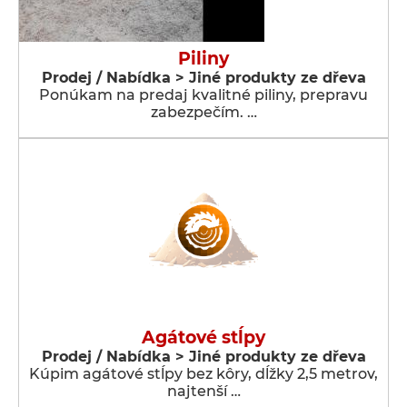
Piliny
Prodej / Nabídka > Jiné produkty ze dřeva
Ponúkam na predaj kvalitné piliny, prepravu
zabezpečím. …
Agátové stĺpy
Prodej / Nabídka > Jiné produkty ze dřeva
Kúpim agátové stĺpy bez kôry, dĺžky 2,5 metrov,
najtenší …