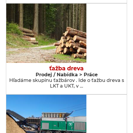
ťažba dreva
Prodej / Nabídka > Práce
Hľadáme skupinu ťažbárov . Ide o ťažbu dreva s
LKT a UKT, v …