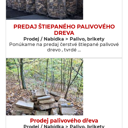
PREDAJ ŠTIEPANÉHO PALIVOVÉHO
DREVA
Prodej / Nabídka > Palivo, brikety
Ponúkame na predaj čerstvé štiepané palivové
drevo , tvrdé …
Prodej palivového dřeva
Prodej / Nabídka > Palivo, brikety