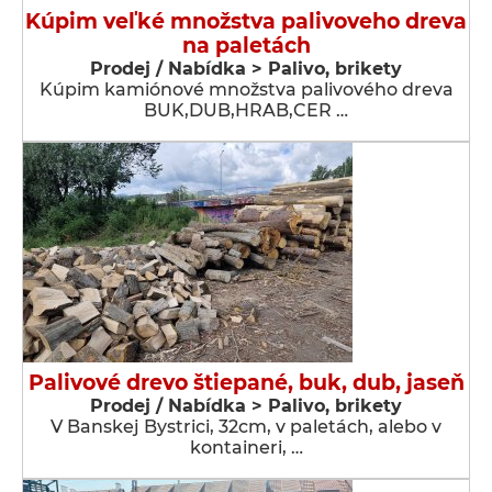
Kúpim veľké množstva palivoveho dreva
na paletách
Prodej / Nabídka > Palivo, brikety
Kúpim kamiónové množstva palivového dreva
BUK,DUB,HRAB,CER …
Palivové drevo štiepané, buk, dub, jaseň
Prodej / Nabídka > Palivo, brikety
V Banskej Bystrici, 32cm, v paletách, alebo v
kontaineri, …