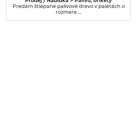
Prodej / Nabídka > Palivo, brikety
Predám štiepané palivové drevo v paletách o
rozmere …