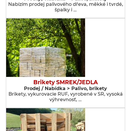
Nabízím prodej palivového dřeva, měkké i tvrdé,
špalky i …
Brikety SMREK/JEDLA
Prodej / Nabídka > Palivo, brikety
Brikety, vykurovacie RUF, vyrobené v SR, vysoká
výhrevnosť, …