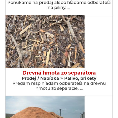
Ponúkame na predaj alebo hľadáme odberateľa
na piliny. …
Drevná hmota zo separátora
Prodej / Nabídka > Palivo, brikety
Predám resp hľadám odberateľa na drevnú
hmotu zo separácie. …