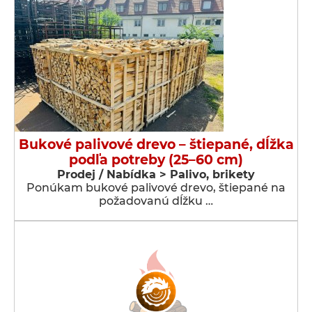
Bukové palivové drevo – štiepané, dĺžka
podľa potreby (25–60 cm)
Prodej / Nabídka > Palivo, brikety
Ponúkam bukové palivové drevo, štiepané na
požadovanú dĺžku …