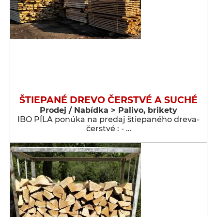
ŠTIEPANÉ DREVO ČERSTVÉ A SUCHÉ
Prodej / Nabídka > Palivo, brikety
IBO PÍLA ponúka na predaj štiepaného dreva-
čerstvé : - …