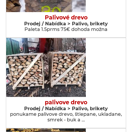
Palivové drevo
Prodej / Nabídka > Palivo, brikety
Paleta 1.5prms 75€ dohoda možna
palivove drevo
Prodej / Nabídka > Palivo, brikety
ponukame palivove drevo, štiepane, ukladane,
smrek - buk a …