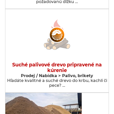
požadovanú dĺžku …
Suché palivové drevo pripravené na
kúrenie
Prodej / Nabídka > Palivo, brikety
Hľadáte kvalitné a suché drevo do krbu, kachlí či
pece? …