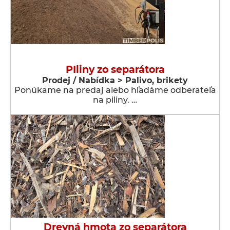
PIliny zo separátora
Prodej / Nabídka > Palivo, brikety
Ponúkame na predaj alebo hľadáme odberateľa
na piliny. …
Drevná hmota zo separátora