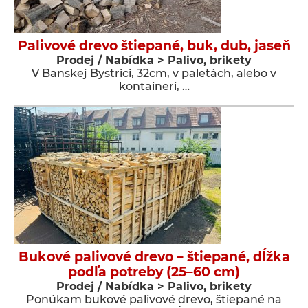
Palivové drevo štiepané, buk, dub, jaseň
Prodej / Nabídka > Palivo, brikety
V Banskej Bystrici, 32cm, v paletách, alebo v
kontaineri, …
Bukové palivové drevo – štiepané, dĺžka
podľa potreby (25–60 cm)
Prodej / Nabídka > Palivo, brikety
Ponúkam bukové palivové drevo, štiepané na