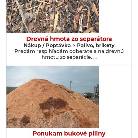
Drevná hmota zo separátora
Nákup / Poptávka > Palivo, brikety
Predám resp hľadám odberateľa na drevnú
hmotu zo separácie. …
Ponukam bukové piliny