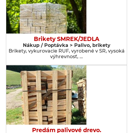
Brikety SMREK/JEDLA
Nákup / Poptávka > Palivo, brikety
Brikety, vykurovacie RUF, vyrobené v SR, vysoká
výhrevnosť, …
Predám palivové drevo.