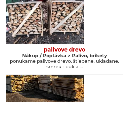
palivove drevo
Nákup / Poptávka > Palivo, brikety
ponukame palivove drevo, štiepane, ukladane,
smrek - buk a …