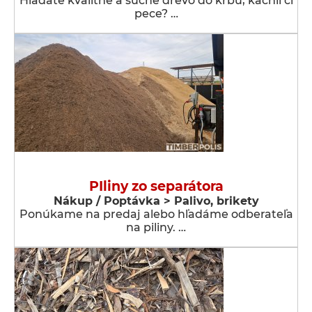
Hľadáte kvalitné a suché drevo do krbu, kachlí či
pece? …
PIliny zo separátora
Nákup / Poptávka > Palivo, brikety
Ponúkame na predaj alebo hľadáme odberateľa
na piliny. …