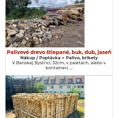
Palivové drevo štiepané, buk, dub, jaseň
Nákup / Poptávka > Palivo, brikety
V Banskej Bystrici, 32cm, v paletách, alebo v
kontaineri, …