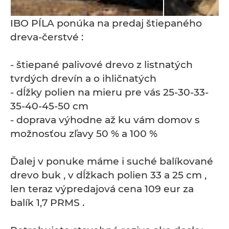
IBO PÍLA ponúka na predaj štiepaného
dreva-čerstvé :
- štiepané palivové drevo z listnatých
tvrdých drevín a o ihličnatých
- dĺžky polien na mieru pre vás 25-30-33-
35-40-45-50 cm
- doprava výhodne až ku vám domov s
možnosťou zľavy 50 % a 100 %
Ďalej v ponuke máme i suché balíkované
drevo buk , v dĺžkach polien 33 a 25 cm ,
len teraz výpredajová cena 109 eur za
balík 1,7 PRMS .