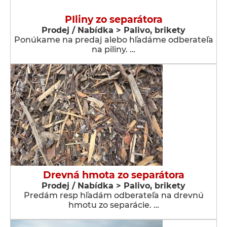
PIliny zo separátora
Prodej / Nabídka > Palivo, brikety
Ponúkame na predaj alebo hľadáme odberateľa
na piliny. …
Drevná hmota zo separátora
Prodej / Nabídka > Palivo, brikety
Predám resp hľadám odberateľa na drevnú
hmotu zo separácie. …