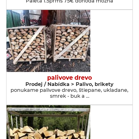
Paleta 1.5prms 75€ dohoda možna
palivove drevo
Prodej / Nabídka > Palivo, brikety
ponukame palivove drevo, štiepane, ukladane,
smrek - buk a …