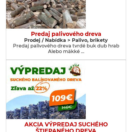
Predaj palivového dreva
Prodej / Nabídka > Palivo, brikety
Predaj palivového dreva tvrdé buk dub hrab
Alebo mäkké …
AKCIA VÝPREDAJ SUCHÉHO
ŠTIEPANÉHO DREVA