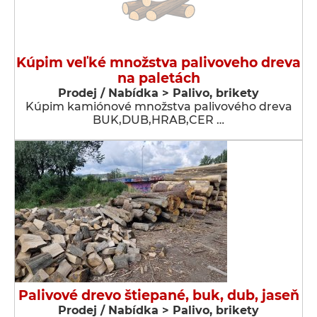
Kúpim veľké množstva palivoveho dreva
na paletách
Prodej / Nabídka > Palivo, brikety
Kúpim kamiónové množstva palivového dreva
BUK,DUB,HRAB,CER …
Palivové drevo štiepané, buk, dub, jaseň
Prodej / Nabídka > Palivo, brikety