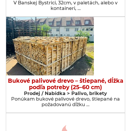
V Banskej Bystrici, 32cm, v paletách, alebo v
kontaineri, …
Bukové palivové drevo – štiepané, dĺžka
podľa potreby (25–60 cm)
Prodej / Nabídka > Palivo, brikety
Ponúkam bukové palivové drevo, štiepané na
požadovanú dĺžku …