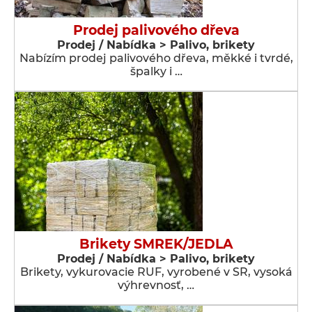
Prodej palivového dřeva
Prodej / Nabídka > Palivo, brikety
Nabízím prodej palivového dřeva, měkké i tvrdé,
špalky i …
Brikety SMREK/JEDLA
Prodej / Nabídka > Palivo, brikety
Brikety, vykurovacie RUF, vyrobené v SR, vysoká
výhrevnosť, …