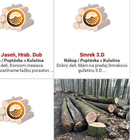
 Jaseň, Hrab. Dub
Smrek 3.D
 / Poptávka > Kulatina
Nákup / Poptávka > Kulatina
 deň, Koncom mesiaca
Dobrý deň, Mám na predaj Smrekovú
začíname ťažbu porastov …
guľatinu 3.D …