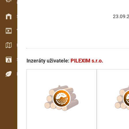
Evidence dřeva v terénu
23.09.
Skladové hospodářství
Video showroom
Katalogy / Brožury
Slovník
Inzeráty uživatele:
PILEXIM s.r.o.
Dřeviny