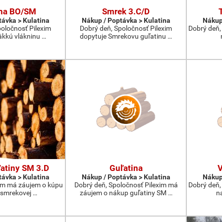
ina BO/SM
Smrek 3.C/D
távka > Kulatina
Nákup / Poptávka > Kulatina
Nákup
poločnosť Pilexim
Dobrý deň, Spoločnosť Pilexim
Dobrý deň,
äkkú vlákninu …
dopytuje Smrekovu guľatinu …
atiny SM 3.D
Guľatina
V
távka > Kulatina
Nákup / Poptávka > Kulatina
Nákup
xim má záujem o kúpu
Dobrý deň, Spoločnosť Pilexim má
Dobrý deň,
smrekovej …
záujem o nákup guľatiny SM …
na