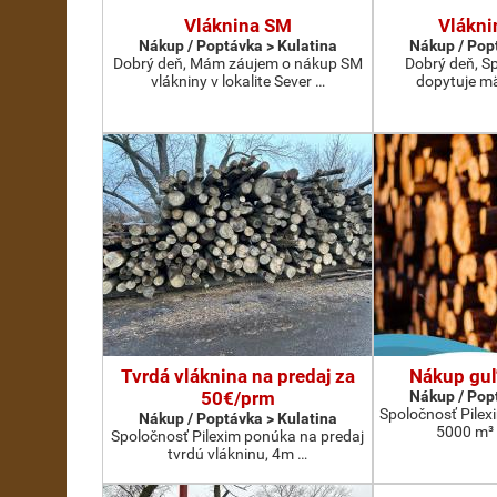
Vláknina SM
Vlákn
Nákup / Poptávka > Kulatina
Nákup / Pop
Dobrý deň, Mám záujem o nákup SM
Dobrý deň, S
vlákniny v lokalite Sever …
dopytuje m
Tvrdá vláknina na predaj za
Nákup guľ
50€/prm
Nákup / Pop
Spoločnosť Pile
Nákup / Poptávka > Kulatina
5000 m³ 
Spoločnosť Pilexim ponúka na predaj
tvrdú vlákninu, 4m …