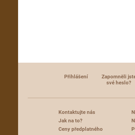
Přihlášení
Zapomněli jst
své heslo?
Kontaktujte nás
N
Jak na to?
N
Ceny předplatného
P