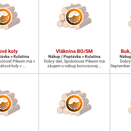
ové koly
Vláknina BO/SM
Buk,
távka > Kulatina
Nákup / Poptávka > Kulatina
Nákup
očnosť Pilexim má v
Dobrý deň, Spoločnost Pilexim má
Dobrý
átové koly v …
záujem o nákup borovicovej …
September 