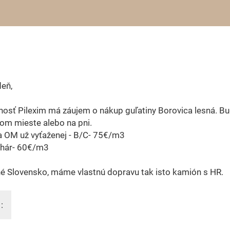
eň,
osť Pilexim má záujem o nákup guľatiny Borovica lesná. B
om mieste alebo na pni.
a OM už vyťaženej - B/C- 75€/m3
chár- 60€/m3
é Slovensko, máme vlastnú dopravu tak isto kamión s HR.
: