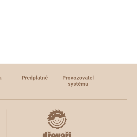
a
Předplatné
Provozovatel
systému