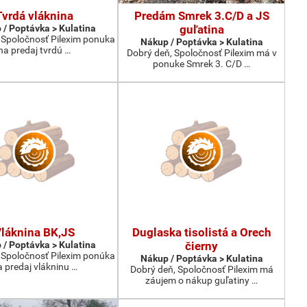
Tvrdá vláknina
Predám Smrek 3.C/D a JS
 / Poptávka > Kulatina
guľatina
 Spoločnosť Pilexim ponuka
Nákup / Poptávka > Kulatina
na predaj tvrdú …
Dobrý deň, Spoločnosť Pilexim má v
ponuke Smrek 3. C/D …
láknina BK,JS
Duglaska tisolistá a Orech
 / Poptávka > Kulatina
čierny
 Spoločnosť Pilexim ponúka
Nákup / Poptávka > Kulatina
 predaj vlákninu …
Dobrý deň, Spoločnosť Pilexim má
záujem o nákup guľatiny …