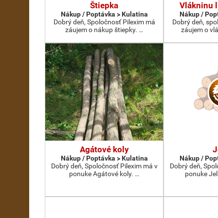
Štiepka
Vlákninu l
Nákup / Poptávka > Kulatina
Nákup / Pop
Dobrý deň, Spoločnosť Pilexim má
Dobrý deň, spo
záujem o nákup štiepky. …
záujem o vlá
Agátové koly
J
Nákup / Poptávka > Kulatina
Nákup / Pop
Dobrý deň, Spoločnosť Pilexim má v
Dobrý deň, Spol
ponuke Agátové koly. …
ponuke Jel