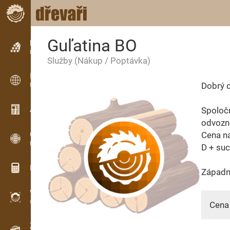
Guľatina BO
Inzerce
Řádková inzerce
Služby
(Nákup / Poptávka)
Inzerce
Dobrý d
Mezinárodní inzerce
Aktuality / Články
Spoločn
odvozn
OPTI-TIMB
Cena n
Pořezová schémata
D + su
Dřevařské kalkulačky
Západn
WoodProfi
Objem dřeva s AI
Cena 
Záznamník