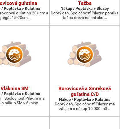
ovicová guľatina
Ťažba
 / Poptávka > Kulatina
Nákup / Poptávka > Služby
ovicovú guľatinu 20+ cm a
Dobrý deň, Spoločnosť Pilexim ponúka
gregát 15-20cm. …
ťažbu dreva na pni ako …
Vláknina SM
Borovicová a Smreková
 / Poptávka > Kulatina
guľatina C/D
ň, Spoločnosť Pilexim má
Nákup / Poptávka > Kulatina
 o nákup SM vlákniny …
Dobrý deň, Spoločnosť Pilexim má
záujem o nákup 10 000 m3 …