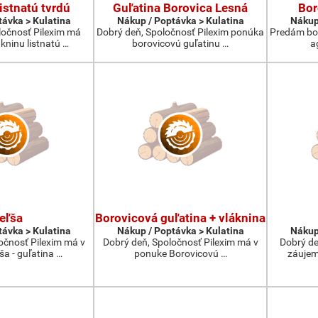
istnatú tvrdú
Guľatina Borovica Lesná
Bor
távka > Kulatina
Nákup / Poptávka > Kulatina
Nákup
ločnosť Pilexim má
Dobrý deň, Spoločnosť Pilexim ponúka
Predám bor
kninu listnatú …
borovicovú guľatinu …
a
eľša
Borovicová guľatina + vláknina
távka > Kulatina
Nákup / Poptávka > Kulatina
Nákup
očnosť Pilexim má v
Dobrý deň, Spoločnosť Pilexim má v
Dobrý de
ša - guľatina …
ponuke Borovicovú …
záujem