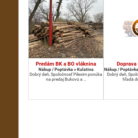
Predám BK a BO vláknina
Doprava
Nákup / Poptávka > Kulatina
Nákup / Poptávka
Dobrý deň, Spoločnosť Pilexim ponúka
Dobrý deň, Spolo
na predaj Bukovú a …
hľadá d