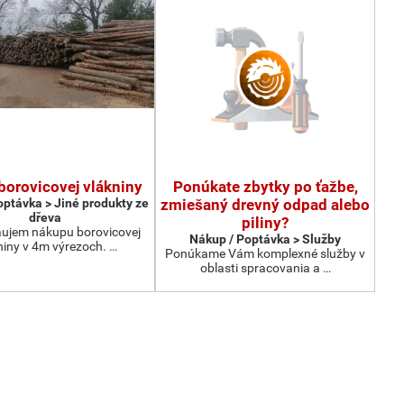
borovicovej vlákniny
Ponúkate zbytky po ťažbe,
optávka > Jiné produkty ze
zmiešaný drevný odpad alebo
dřeva
piliny?
ujem nákupu borovicovej
Nákup / Poptávka > Služby
niny v 4m výrezoch. …
Ponúkame Vám komplexné služby v
oblasti spracovania a …