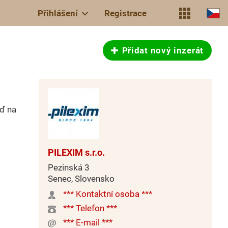
Přihlášení
Registrace
Přidat nový inzerát
uď na
PILEXIM s.r.o.
Pezinská 3
Senec, Slovensko
*** Kontaktní osoba ***
*** Telefon ***
*** E-mail ***