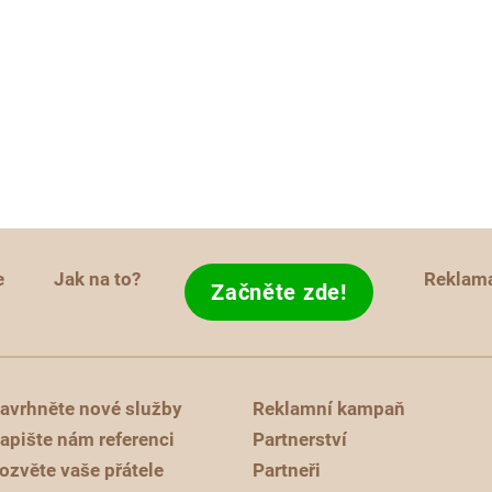
e
Jak na to?
Reklam
Začněte zde!
avrhněte nové služby
Reklamní kampaň
apište nám referenci
Partnerství
ozvěte vaše přátele
Partneři