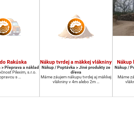
 do Rakúska
Nákup tvrdej a mäkkej vlákniny
Nákup 
 > Přeprava a náklad
Nákup / Poptávka > Jiné produkty ze
Nákup / P
čnosť Pilexim, s.r.o.
dřeva
opravcu s …
Máme záujem nákupu tvrdej aj mäkkej
Máme zá
vlákniny v 4m alebo 2m …
vlák