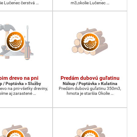
ie Lučenec čerstvá …
m3,okolie Lučenec …
im drevo na pni
Predám dubovú guľatinu
 / Poptávka > Služby
Nákup / Poptávka > Kulatina
vo na pni-všetky dreviny,
Predám dubovú guľatinu 350m3,
bíme aj zarastené …
hmota je staršia Okolie …