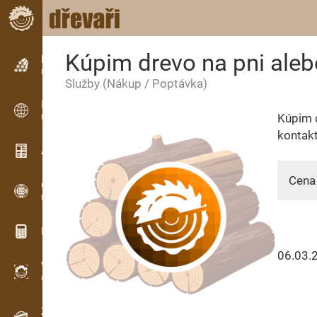
Kúpim drevo na pni aleb
Inzerce
Řádková inzerce
Služby
(Nákup / Poptávka)
Inzerce
Kúpim d
Mezinárodní inzerce
kontak
Aktuality / Články
Cena 
OPTI-TIMB
Pořezová schémata
Dřevařské kalkulačky
06.03.
WoodProfi
Objem dřeva s AI
Záznamník