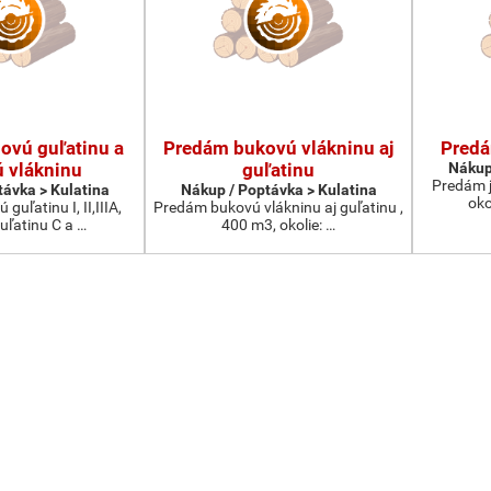
ovú guľatinu a
Predám bukovú vlákninu aj
Predá
 vlákninu
guľatinu
Nákup
Predám j
távka > Kulatina
Nákup / Poptávka > Kulatina
oko
uľatinu I, II,IIIA,
Predám bukovú vlákninu aj guľatinu ,
uľatinu C a …
400 m3, okolie: …