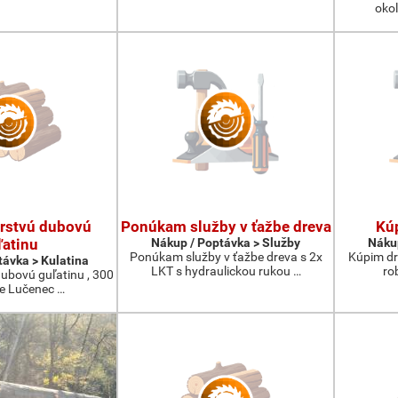
okol
rstvú dubovú
Ponúkam služby v ťažbe dreva
Kúp
ľatinu
Nákup / Poptávka > Služby
Nákup
Ponúkam služby v ťažbe dreva s 2x
Kúpim dre
távka > Kulatina
LKT s hydraulickou rukou …
ro
ubovú guľatinu , 300
ie Lučenec …