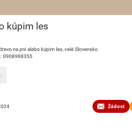
o kúpim les
revo na pni alebo kúpim les, celé Slovensko
t: 0908988355
:
2024
Žádost