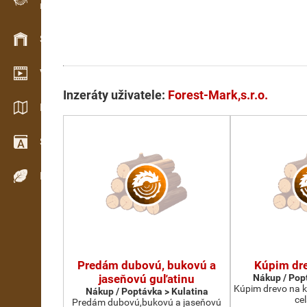
Evidence dřeva v terénu
Skladové hospodářství
Video showroom
Inzeráty uživatele:
Forest-Mark,s.r.o.
Katalogy / Brožury
Slovník
Dřeviny
Predám dubovú, bukovú a
Kúpim dre
jaseňovú guľatinu
Nákup / Pop
Kúpim drevo na ko
Nákup / Poptávka > Kulatina
ce
Predám dubovú,bukovú a jaseňovú