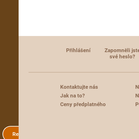
Přihlášení
Zapomněli jst
své heslo?
Kontaktujte nás
N
Jak na to?
N
Ceny předplatného
P
Registrace