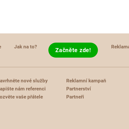
e
Jak na to?
Reklam
Začněte zde!
avrhněte nové služby
Reklamní kampaň
apište nám referenci
Partnerství
ozvěte vaše přátele
Partneři