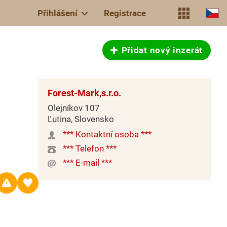
Přihlášení
Registrace
Přidat nový inzerát
Forest-Mark,s.r.o.
Olejníkov 107
Ľutina, Slovensko
*** Kontaktní osoba ***
*** Telefon ***
*** E-mail ***