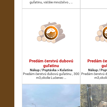
guľatinu, väčšie množstvo , …
Predám čerstvú dubovú
Predám če
guľatinu
gu
Nákup / Poptávka > Kulatina
Nákup / Pop
Predám čerstvú dubovú guľatinu , 300
Predám čerstvú d
m3,okolie Lučenec …
m3,okol