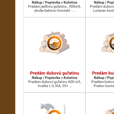
Nákup / Poptávka > Kulatina
Nákup / Pop
Predám jedľovú guľatinu , 500m3,
Predám dubovú 
okolie Sabinov Kontakt : …
Lučenec kon
Predám dubovú guľatinu
Predám bu
Nákup / Poptávka > Kulatina
Nákup / Pop
Predám dubovú guľatinu 600 m3,
Predám bukovú
kvalita I, II, IIIA, 35+ …
Prešov kont