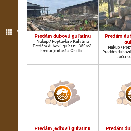
Více možností
Predám dubovú guľatinu
Predám du
Nákup / Poptávka > Kulatina
gu
Predám dubovú guľatinu 350m3,
Nákup / Pop
hmota je staršia Okolie …
Predám dubovú 
Lučenec
Predám jedľovú guľatinu
Predám du