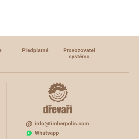
a
Předplatné
Provozovatel
systému
info@timberpolis.com
Whatsapp