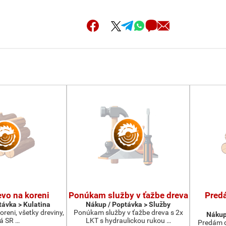
vo na koreni
Ponúkam služby v ťažbe dreva
Pred
távka > Kulatina
Nákup / Poptávka > Služby
reni, všetky dreviny,
Ponúkam služby v ťažbe dreva s 2x
Nákup
lá SR …
LKT s hydraulickou rukou …
Predám d