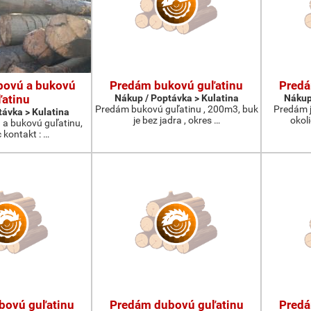
bovú a bukovú
Predám bukovú guľatinu
Predá
ľatinu
Nákup / Poptávka > Kulatina
Nákup
Predám bukovú guľatinu , 200m3, buk
Predám j
távka > Kulatina
je bez jadra , okres …
okol
a bukovú guľatinu,
 kontakt : …
bovú guľatinu
Predám dubovú guľatinu
Predá