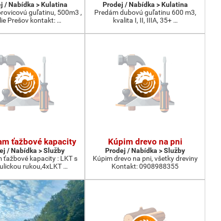
j / Nabídka > Kulatina
Prodej / Nabídka > Kulatina
rovicovú guľatinu, 500m3 ,
Predám dubovú guľatinu 600 m3,
lie Prešov kontakt: …
kvalita I, II, IIIA, 35+ …
m ťažbové kapacity
Kúpim drevo na pni
ej / Nabídka > Služby
Prodej / Nabídka > Služby
ťažbové kapacity : LKT s
Kúpim drevo na pni, všetky dreviny
ulickou rukou,4xLKT …
Kontakt: 0908988355