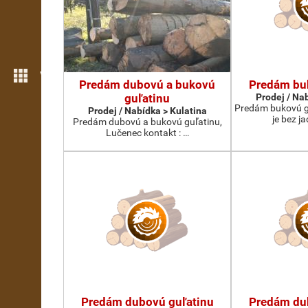
Více možností
Predám dubovú a bukovú
Predám bu
guľatinu
Prodej / Na
Predám bukovú gu
Prodej / Nabídka > Kulatina
je bez ja
Predám dubovú a bukovú guľatinu,
Lučenec kontakt : …
Predám dubovú guľatinu
Predám du