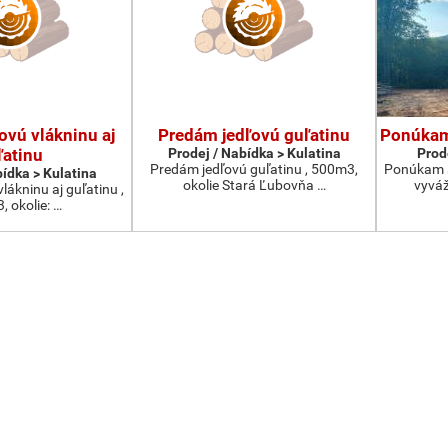
vú vlákninu aj
Predám jedľovú guľatinu
Ponúkam 
ľatinu
Prodej / Nabídka > Kulatina
Prod
Predám jedľovú guľatinu , 500m3,
Ponúkam s
bídka > Kulatina
okolie Stará Ľubovňa …
vyvá
ákninu aj guľatinu ,
, okolie: …