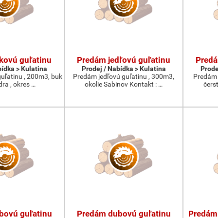
kovú guľatinu
Predám jedľovú guľatinu
Predá
bídka > Kulatina
Prodej / Nabídka > Kulatina
Prode
ľatinu , 200m3, buk
Predám jedľovú guľatinu , 300m3,
Predám 
dra , okres …
okolie Sabinov Kontakt : …
čers
bovú guľatinu
Predám dubovú guľatinu
Predám 