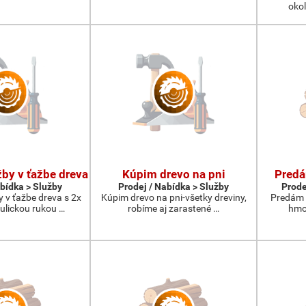
okol
by v ťažbe dreva
Kúpim drevo na pni
Predá
abídka > Služby
Prodej / Nabídka > Služby
Prode
 v ťažbe dreva s 2x
Kúpim drevo na pni-všetky dreviny,
Predám 
ulickou rukou …
robíme aj zarastené …
hmot