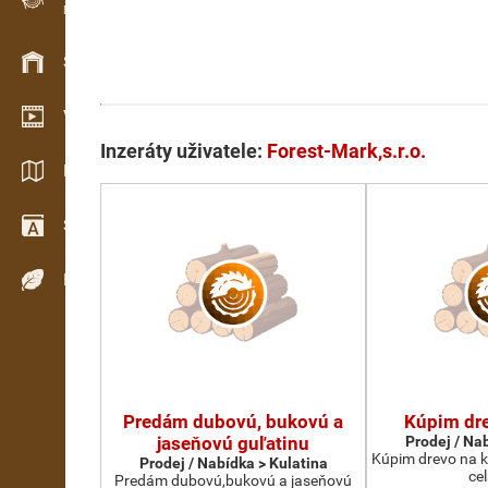
Evidence dřeva v terénu
Skladové hospodářství
Video showroom
Inzeráty uživatele:
Forest-Mark,s.r.o.
Katalogy / Brožury
Slovník
Dřeviny
Predám dubovú, bukovú a
Kúpim dre
jaseňovú guľatinu
Prodej / Na
Kúpim drevo na ko
Prodej / Nabídka > Kulatina
ce
Predám dubovú,bukovú a jaseňovú