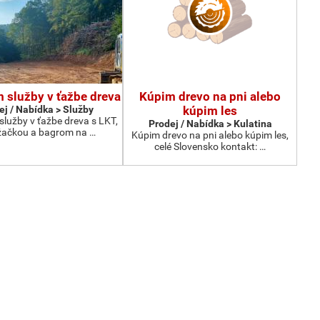
služby v ťažbe dreva
Kúpim drevo na pni alebo
ej / Nabídka > Služby
kúpim les
lužby v ťažbe dreva s LKT,
Prodej / Nabídka > Kulatina
žačkou a bagrom na …
Kúpim drevo na pni alebo kúpim les,
celé Slovensko kontakt: …