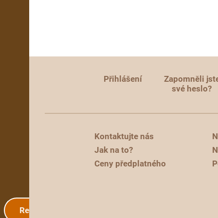
Přihlášení
Zapomněli jst
své heslo?
Kontaktujte nás
N
Jak na to?
N
Ceny předplatného
P
Registrace