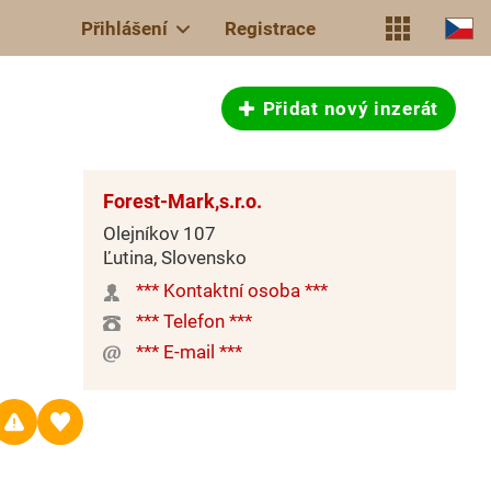
Přihlášení
Registrace
Přidat nový inzerát
Forest-Mark,s.r.o.
Olejníkov 107
Ľutina, Slovensko
*** Kontaktní osoba ***
*** Telefon ***
*** E-mail ***