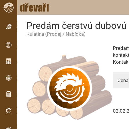
Predám čerstvú dubovú 
Inzerce
Řádková inzerce
Kulatina
(Prodej / Nabídka)
Inzerce
Predám 
Mezinárodní inzerce
kontakt
Aktuality / Články
Kontak
OPTI-TIMB
Cena 
Pořezová schémata
Dřevařské kalkulačky
WoodProfi
02.02.
Objem dřeva s AI
Záznamník