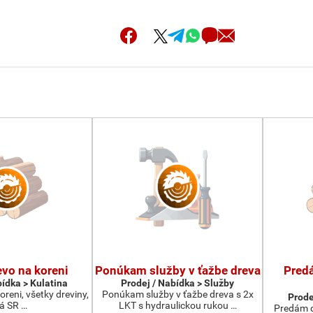
vo na koreni
Ponúkam služby v ťažbe dreva
Pred
bídka > Kulatina
Prodej / Nabídka > Služby
reni, všetky dreviny,
Ponúkam služby v ťažbe dreva s 2x
Prode
lá SR …
LKT s hydraulickou rukou …
Predám d