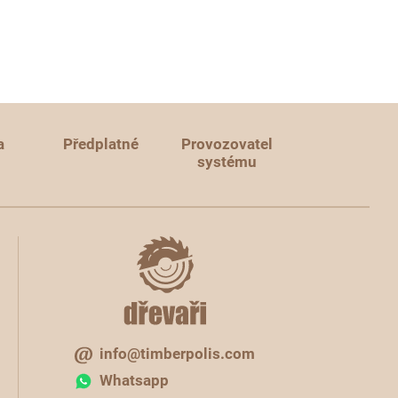
a
Předplatné
Provozovatel
systému
info@timberpolis.com
Whatsapp