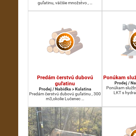
guľatinu, väčšie množstvo , …
Predám čerstvú dubovú
Ponúkam služ
guľatinu
Prodej / N
Ponúkam služby
Prodej / Nabídka > Kulatina
LKT s hydra
Predám čerstvú dubovú guľatinu , 300
m3,okolie Lučenec …