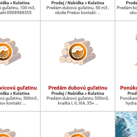
bídka > Kulatina
Prodej / Nabídka > Kulatina
Prode
guľatinu, 100 m3,
Predám dubovú guľatinu, 50 m3 ,
Predám bo
takt:0908988355
okolie Prešov kontakt: …
oko
vicovú guľatinu
Predám dubovú guľatinu
Ponúka
bídka > Kulatina
Prodej / Nabídka > Kulatina
Prod
vú guľatinu, 500m3 ,
Predám dubovú guľatinu 550m3,
Ponúkam 
šov kontakt: …
kvalita I, II, IIIA, 35+ …
hydra