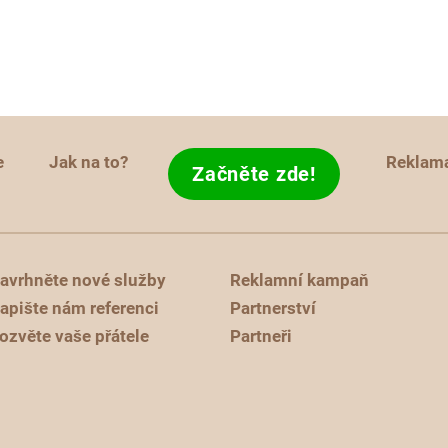
e
Jak na to?
Reklam
Začněte zde!
avrhněte nové služby
Reklamní kampaň
apište nám referenci
Partnerství
ozvěte vaše přátele
Partneři