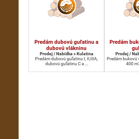
Predám dubovú guľatinu a
Predám buko
dubovú vlákninu
gu
Prodej / Nabídka > Kulatina
Prodej / Na
Predám dubovú guľatinu I, II,IIIA,
Predám bukovú vl
dubovú guľatinu C a …
400 m3