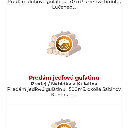
Predám dubovú guľatinu, 70 m3, čerstvá hmota,
Lučenec …
Predám jedľovú guľatinu
Prodej / Nabídka > Kulatina
Predám jedľovú guľatinu , 500m3, okolie Sabinov
Kontakt : …