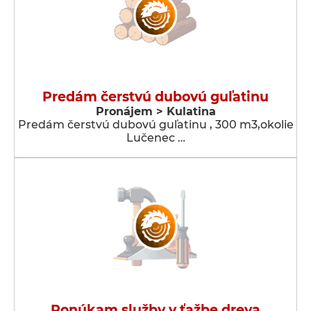
Predám čerstvú dubovú guľatinu
Pronájem > Kulatina
Predám čerstvú dubovú guľatinu , 300 m3,okolie
Lučenec …
Ponúkam služby v ťažbe dreva