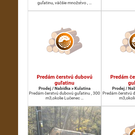
guľatinu, väčšie množstvo , …
Predám čerstvú dubovú
Predám če
guľatinu
gu
Prodej / Nabídka > Kulatina
Prodej / Na
Predám čerstvú dubovú guľatinu , 300
Predám čerstvú d
m3,okolie Lučenec …
m3,okol