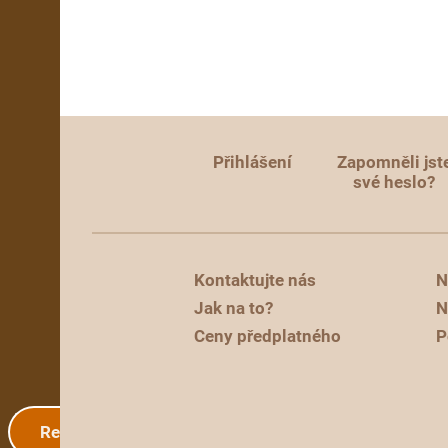
Přihlášení
Zapomněli jst
své heslo?
Kontaktujte nás
N
Jak na to?
N
Ceny předplatného
P
Registrace