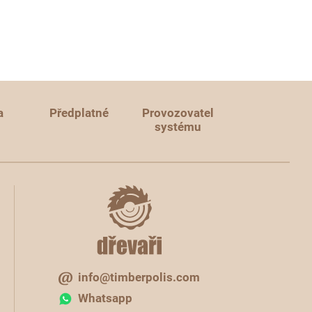
a
Předplatné
Provozovatel
systému
info@timberpolis.com
Whatsapp