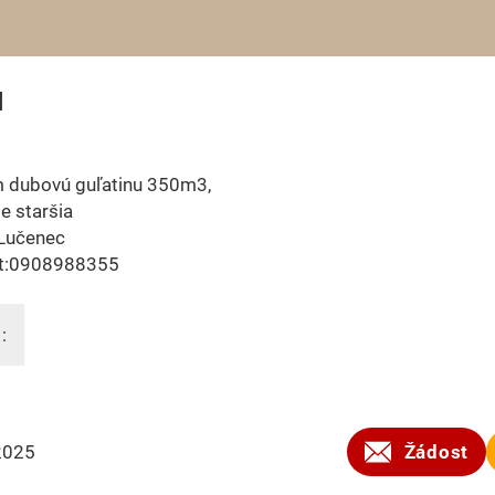
u
 dubovú guľatinu 350m3,
e staršia
 Lučenec
t:0908988355
:
2025
Žádost