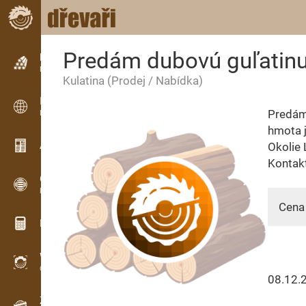
Predám dubovú guľatin
Inzerce
Řádková inzerce
Kulatina
(Prodej / Nabídka)
Inzerce
Predám
Mezinárodní inzerce
hmota j
Aktuality / Články
Okolie
Kontak
OPTI-TIMB
Pořezová schémata
Cena 
Dřevařské kalkulačky
WoodProfi
Objem dřeva s AI
08.12.
Záznamník