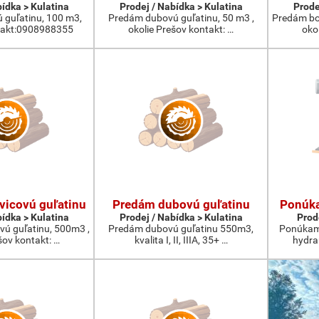
bídka > Kulatina
Prodej / Nabídka > Kulatina
Prode
guľatinu, 100 m3,
Predám dubovú guľatinu, 50 m3 ,
Predám bo
takt:0908988355
okolie Prešov kontakt: …
oko
vicovú guľatinu
Predám dubovú guľatinu
Ponúka
bídka > Kulatina
Prodej / Nabídka > Kulatina
Prod
vú guľatinu, 500m3 ,
Predám dubovú guľatinu 550m3,
Ponúkam 
šov kontakt: …
kvalita I, II, IIIA, 35+ …
hydra