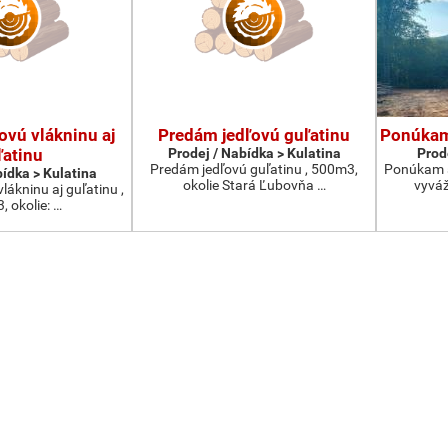
vú vlákninu aj
Predám jedľovú guľatinu
Ponúkam 
ľatinu
Prodej / Nabídka > Kulatina
Prod
Predám jedľovú guľatinu , 500m3,
Ponúkam s
bídka > Kulatina
okolie Stará Ľubovňa …
vyvá
ákninu aj guľatinu ,
, okolie: …