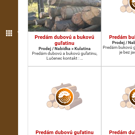
Více možností
Predám dubovú a bukovú
Predám bu
guľatinu
Prodej / Na
Predám bukovú gu
Prodej / Nabídka > Kulatina
je bez ja
Predám dubovú a bukovú guľatinu,
Lučenec kontakt : …
Predám dubovú guľatinu
Predám du