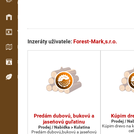
Evidence dřeva v terénu
Skladové hospodářství
Video showroom
Inzeráty uživatele:
Forest-Mark,s.r.o.
Katalogy / Brožury
Slovník
Dřeviny
Predám dubovú, bukovú a
Kúpim dre
jaseňovú guľatinu
Prodej / Na
Kúpim drevo na ko
Prodej / Nabídka > Kulatina
ce
Predám dubovú,bukovú a jaseňovú