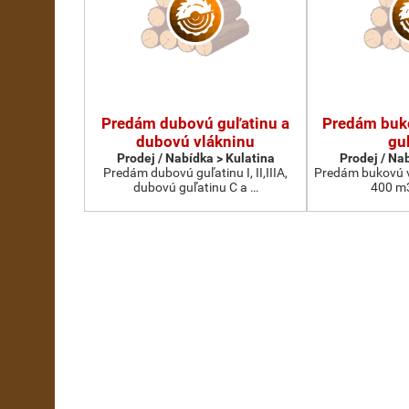
Predám dubovú guľatinu a
Predám buko
dubovú vlákninu
gu
Prodej / Nabídka > Kulatina
Prodej / Na
Predám dubovú guľatinu I, II,IIIA,
Predám bukovú vl
dubovú guľatinu C a …
400 m3