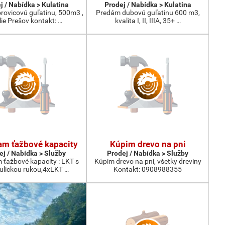
j / Nabídka > Kulatina
Prodej / Nabídka > Kulatina
rovicovú guľatinu, 500m3 ,
Predám dubovú guľatinu 600 m3,
lie Prešov kontakt: …
kvalita I, II, IIIA, 35+ …
m ťažbové kapacity
Kúpim drevo na pni
ej / Nabídka > Služby
Prodej / Nabídka > Služby
ťažbové kapacity : LKT s
Kúpim drevo na pni, všetky dreviny
ulickou rukou,4xLKT …
Kontakt: 0908988355