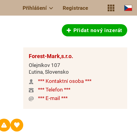
Přihlášení
Registrace
Přidat nový inzerát
Forest-Mark,s.r.o.
Olejníkov 107
Ľutina, Slovensko
*** Kontaktní osoba ***
*** Telefon ***
*** E-mail ***