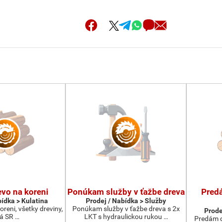
vo na koreni
Ponúkam služby v ťažbe dreva
Pred
bídka > Kulatina
Prodej / Nabídka > Služby
reni, všetky dreviny,
Ponúkam služby v ťažbe dreva s 2x
Prode
lá SR …
LKT s hydraulickou rukou …
Predám d