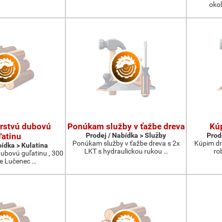
okol
rstvú dubovú
Ponúkam služby v ťažbe dreva
Kúp
ľatinu
Prodej / Nabídka > Služby
Prod
Ponúkam služby v ťažbe dreva s 2x
Kúpim dre
bídka > Kulatina
LKT s hydraulickou rukou …
ro
ubovú guľatinu , 300
ie Lučenec …