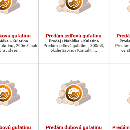
kovú guľatinu
Predám jedľovú guľatinu
Predá
bídka > Kulatina
Prodej / Nabídka > Kulatina
Prode
ľatinu , 200m3, buk
Predám jedľovú guľatinu , 300m3,
Predám 
dra , okres …
okolie Sabinov Kontakt : …
čers
bovú guľatinu
Predám dubovú guľatinu
Predám 