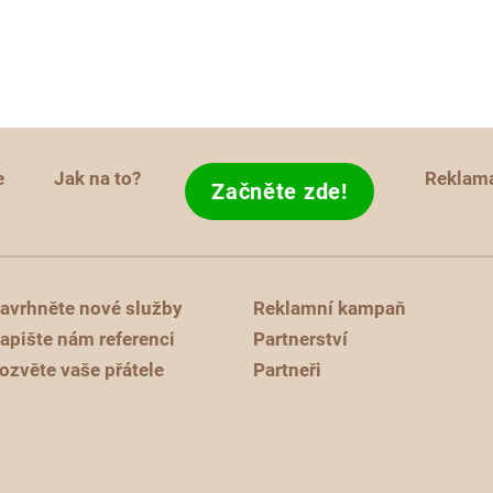
e
Jak na to?
Reklam
Začněte zde!
avrhněte nové služby
Reklamní kampaň
apište nám referenci
Partnerství
ozvěte vaše přátele
Partneři