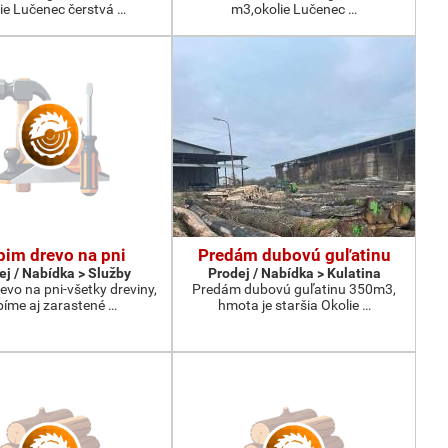
ie Lučenec čerstvá …
m3,okolie Lučenec …
im drevo na pni
Predám dubovú guľatinu
ej / Nabídka > Služby
Prodej / Nabídka > Kulatina
vo na pni-všetky dreviny,
Predám dubovú guľatinu 350m3,
bíme aj zarastené …
hmota je staršia Okolie …