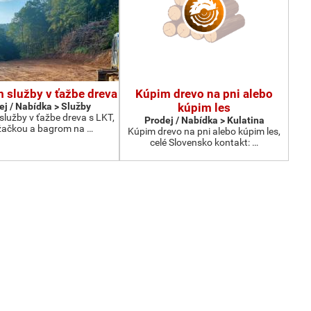
služby v ťažbe dreva
Kúpim drevo na pni alebo
ej / Nabídka > Služby
kúpim les
lužby v ťažbe dreva s LKT,
Prodej / Nabídka > Kulatina
žačkou a bagrom na …
Kúpim drevo na pni alebo kúpim les,
celé Slovensko kontakt: …