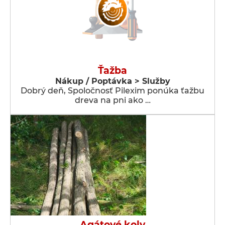
Ťažba
Nákup / Poptávka > Služby
Dobrý deň, Spoločnosť Pilexim ponúka ťažbu
dreva na pni ako …
Agátové koly