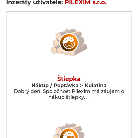
Inzeráty uživatele:
PILEXIM s.r.o.
Štiepka
Nákup / Poptávka > Kulatina
Dobrý deň, Spoločnosť Pilexim má záujem o
nákup štiepky. …