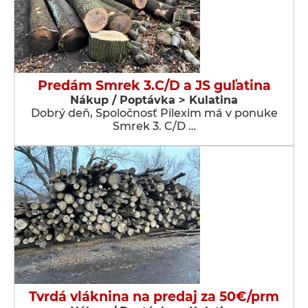
Predám Smrek 3.C/D a JS guľatina
Nákup / Poptávka > Kulatina
Dobrý deň, Spoločnosť Pilexim má v ponuke
Smrek 3. C/D …
Tvrdá vláknina na predaj za 50€/prm