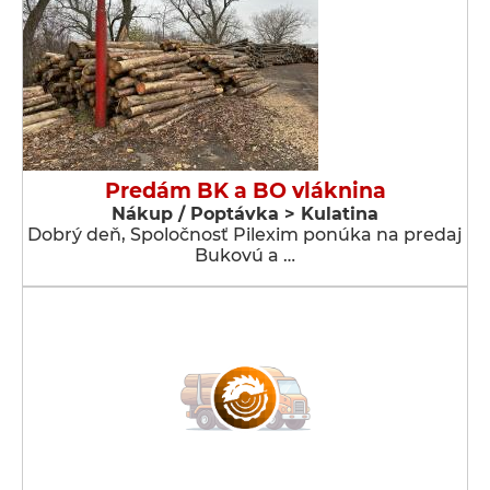
Predám BK a BO vláknina
Nákup / Poptávka > Kulatina
Dobrý deň, Spoločnosť Pilexim ponúka na predaj
Bukovú a …