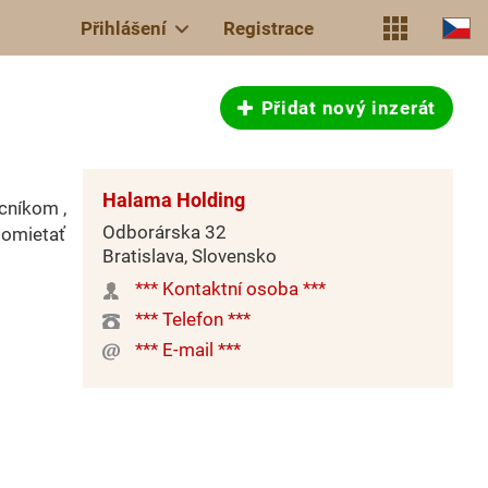
Přihlášení
Registrace
Přidat nový inzerát
Halama Holding
cníkom ,
Odborárska 32
 omietať
Bratislava, Slovensko
*** Kontaktní osoba ***
*** Telefon ***
*** E-mail ***