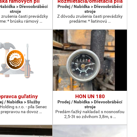
ska rámových píl
Rozmietacia/omietacia píla
 Nabídka > Dřevoobráběcí
Prodej / Nabídka > Dřevoobráběcí
stroje
stroje
 zrušenia časti prevádzky
Z dôvodu zrušenia časti prevádzky
me: * brúsku rámový …
predáme: * liatinovú …
epravca guľatiny
HON UN 180
ej / Nabídka > Služby
Prodej / Nabídka > Dřevoobráběcí
olding s.r.o. - píla Senec
stroje
 prepravcu na dovoz …
Predám ťažký nakladač s nosnosťou
2,5-3t so zdvihom 3,8m, s …