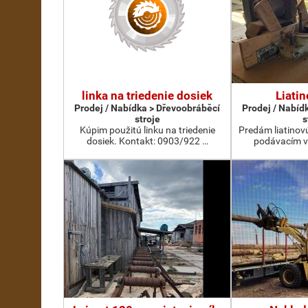
linka na triedenie dosiek
Liatin
Prodej / Nabídka > Dřevoobráběcí
Prodej / Nabíd
stroje
s
Kúpim použitú linku na triedenie
Predám liatinov
dosiek. Kontakt: 0903/922 …
podávacím v