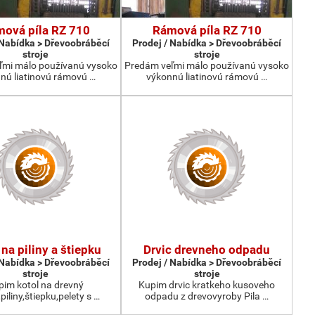
ová píla RZ 710
Rámová píla RZ 710
 Nabídka > Dřevoobráběcí
Prodej / Nabídka > Dřevoobráběcí
stroje
stroje
ľmi málo používanú vysoko
Predám veľmi málo používanú vysoko
nú liatinovú rámovú …
výkonnú liatinovú rámovú …
 na piliny a štiepku
Drvic drevneho odpadu
 Nabídka > Dřevoobráběcí
Prodej / Nabídka > Dřevoobráběcí
stroje
stroje
pim kotol na drevný
Kupim drvic kratkeho kusoveho
iliny,štiepku,pelety s …
odpadu z drevovyroby Pila …