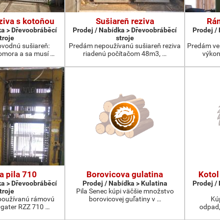
ziva s kotoňou
Sušiareň reziva
Rám
ka > Dřevoobráběcí
Prodej / Nabídka > Dřevoobráběcí
Prodej /
troje
stroje
vodnú sušiareň:
Predám nepoužívanú sušiareň reziva
Predám ve
komora a sa musí …
riadenú počítačom 48m3, …
výkon
 pila 710
Borovicova gulatina
Kotol
ka > Dřevoobráběcí
Prodej / Nabídka > Kulatina
Prodej /
troje
Pila Senec kúpi väčšie množstvo
používanú rámovú
borovicovej guľatiny v …
Kú
u-gater RZZ 710 …
odpad,p