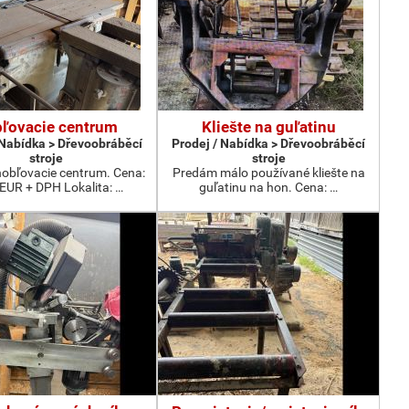
ľovacie centrum
Kliešte na guľatinu
 Nabídka > Dřevoobráběcí
Prodej / Nabídka > Dřevoobráběcí
stroje
stroje
obľovacie centrum. Cena:
Predám málo používané kliešte na
 EUR + DPH Lokalita: …
guľatinu na hon. Cena: …