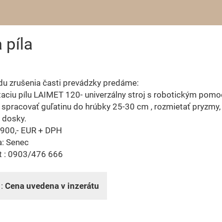
 píla
u zrušenia časti prevádzky predáme:
aciu pílu LAIMET 120- univerzálny stroj s robotickým pomo
spracovať guľatinu do hrúbky 25-30 cm , rozmietať pryzmy,
 dosky.
4900,- EUR + DPH
a: Senec
t : 0903/476 666
 :
Cena uvedena v inzerátu