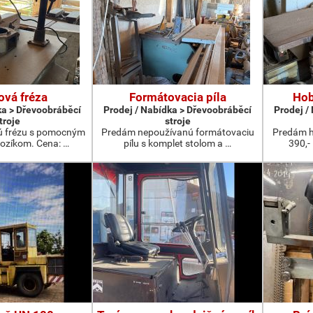
ová fréza
Formátovacia píla
Hob
ka > Dřevoobráběcí
Prodej / Nabídka > Dřevoobráběcí
Prodej /
troje
stroje
ú frézu s pomocným
Predám nepoužívanú formátovaciu
Predám h
ozíkom. Cena: …
pílu s komplet stolom a …
390,-