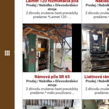
Laimet 120 rozmietacia píla
Naklad
Prodej / Nabídka > Dřevoobráběcí
Prodej / Nabíd
stroje
s
Z dôvodu zrušenia časti prevádzky
Z dôvodu zruše
predáme: *Laimet 120 - …
predáme: 
Více možností
Rámová píla SR 65
Liatinová rá
Prodej / Nabídka > Dřevoobráběcí
Prodej / Nabíd
stroje
s
Z dôvodu zrušenia časti prevádzky
Z dôvodu zruše
predáme: * málo používanú …
predáme:.