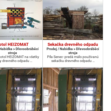
otol HEIZOMAT
Sekačka drevného odpadu
 Nabídka > Dřevoobráběcí
Prodej / Nabídka > Dřevoobráběcí
stroje
stroje
otol HEIZOMAT na všetky
Píla Senec- predá málo používanú
y drevného odpadu …
sekačku drevného odpadu …