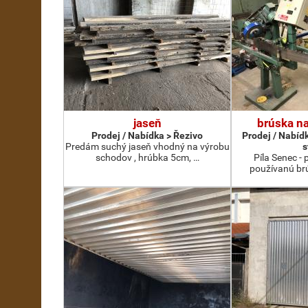
jaseň
brúska na
Prodej / Nabídka > Řezivo
Prodej / Nabíd
Predám suchý jaseň vhodný na výrobu
s
schodov , hrúbka 5cm, …
Píla Senec -
používanú br