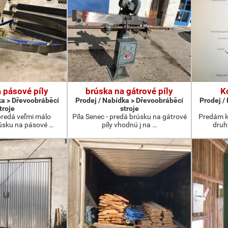
 pásové píly
brúska na gátrové píly
K
ka > Dřevoobráběcí
Prodej / Nabídka > Dřevoobráběcí
Prodej /
troje
stroje
 predá veľmi málo
Píla Senec - predá brúsku na gátrové
Predám k
úsku na pásové …
píly vhodnú j na …
druh