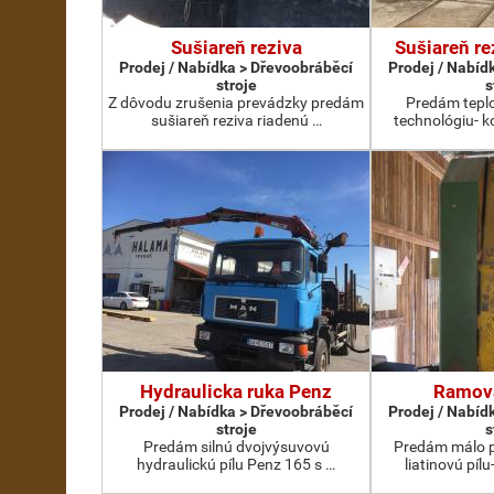
Sušiareň reziva
Sušiareň re
Prodej / Nabídka > Dřevoobráběcí
Prodej / Nabíd
stroje
s
Z dôvodu zrušenia prevádzky predám
Predám teplo
sušiareň reziva riadenú …
technológiu- 
Hydraulicka ruka Penz
Ramova
Prodej / Nabídka > Dřevoobráběcí
Prodej / Nabíd
stroje
s
Predám silnú dvojvýsuvovú
Predám málo 
hydraulickú pílu Penz 165 s …
liatinovú píl