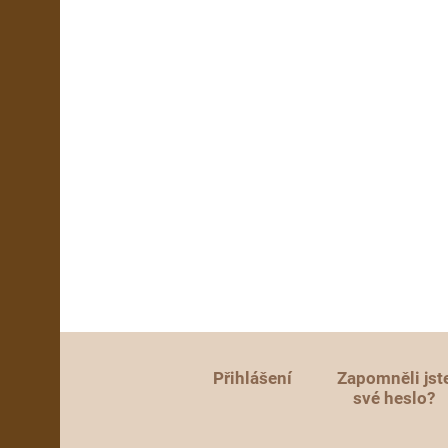
Přihlášení
Zapomněli jst
své heslo?