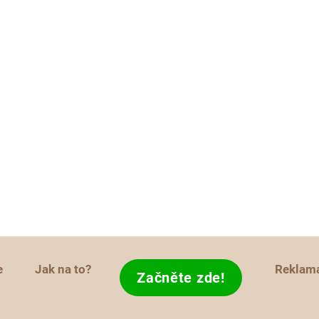
e
Jak na to?
Reklam
Začněte zde!