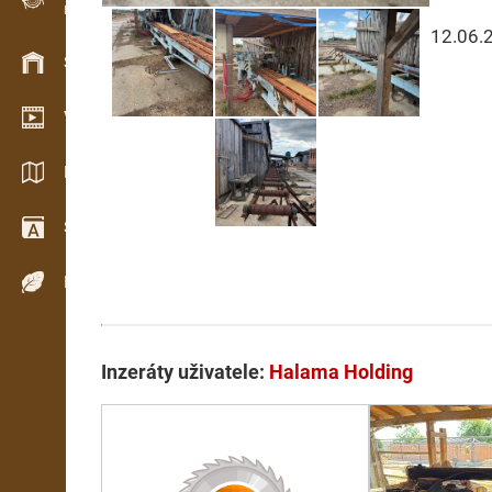
Evidence dřeva v terénu
12.06.
Skladové hospodářství
Video showroom
Katalogy / Brožury
Slovník
Dřeviny
Inzeráty uživatele:
Halama Holding