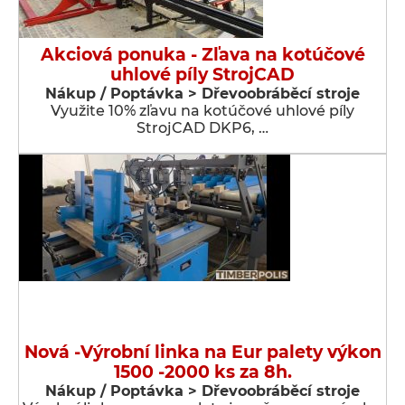
Akciová ponuka - Zľava na kotúčové
uhlové píly StrojCAD
Nákup / Poptávka > Dřevoobráběcí stroje
Využite 10% zľavu na kotúčové uhlové píly
StrojCAD DKP6, …
Nová -Výrobní linka na Eur palety výkon
1500 -2000 ks za 8h.
Nákup / Poptávka > Dřevoobráběcí stroje