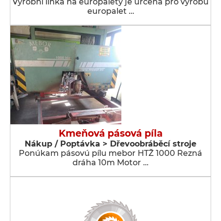
Výrobní linka na europalety je určena pro výrobu
europalet …
Kmeňová pásová píla
Nákup / Poptávka > Dřevoobráběcí stroje
Ponúkam pásovú pílu mebor HTŽ 1000 Rezná
dráha 10m Motor …