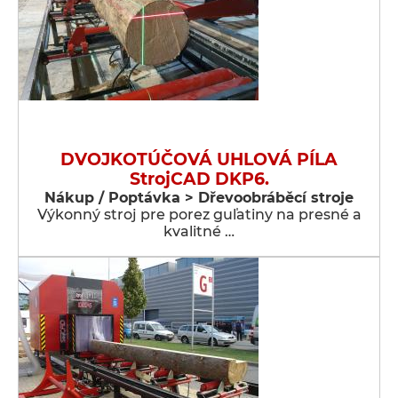
DVOJKOTÚČOVÁ UHLOVÁ PÍLA
StrojCAD DKP6.
Nákup / Poptávka > Dřevoobráběcí stroje
Výkonný stroj pre porez guľatiny na presné a
kvalitné …