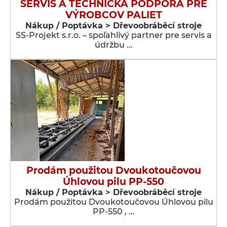
SERVIS A TECHNICKÁ PODPORA PRE
VÝROBCOV PALIET
Nákup / Poptávka > Dřevoobráběcí stroje
SS-Projekt s.r.o. – spoľahlivý partner pre servis a
údržbu …
Prodám použitou Dvoukotoučovou
Úhlovou pilu PP-550
Nákup / Poptávka > Dřevoobráběcí stroje
Prodám použitou Dvoukotoučovou Úhlovou pilu
PP-550 , …