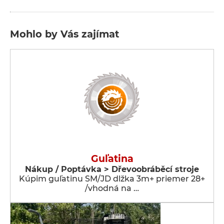
Mohlo by Vás zajímat
Guľatina
Nákup / Poptávka > Dřevoobráběcí stroje
Kúpim guľatinu SM/JD dlžka 3m+ priemer 28+
/vhodná na …