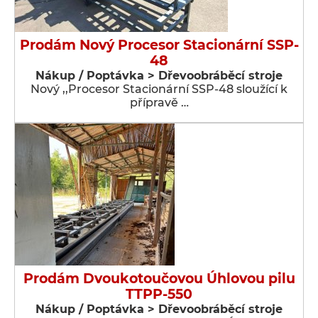
Prodám Nový Procesor Stacionární SSP-
48
Nákup / Poptávka > Dřevoobráběcí stroje
Nový ,,Procesor Stacionární SSP-48 sloužící k
přípravě …
Prodám Dvoukotoučovou Úhlovou pilu
TTPP-550
Nákup / Poptávka > Dřevoobráběcí stroje