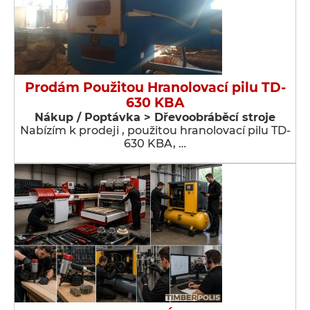
Prodám Použitou Hranolovací pilu TD-
630 KBA
Nákup / Poptávka > Dřevoobráběcí stroje
Nabízím k prodeji , použitou hranolovací pilu TD-
630 KBA, …