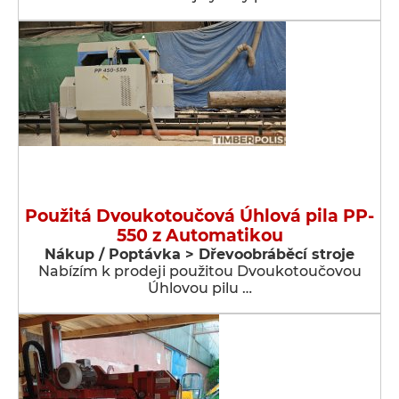
Použitá Dvoukotoučová Úhlová pila PP-
550 z Automatikou
Nákup / Poptávka > Dřevoobráběcí stroje
Nabízím k prodeji použitou Dvoukotoučovou
Úhlovou pilu …