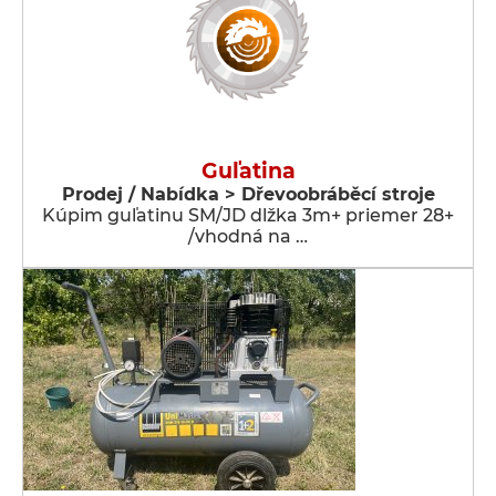
Guľatina
Prodej / Nabídka > Dřevoobráběcí stroje
Kúpim guľatinu SM/JD dlžka 3m+ priemer 28+
/vhodná na …