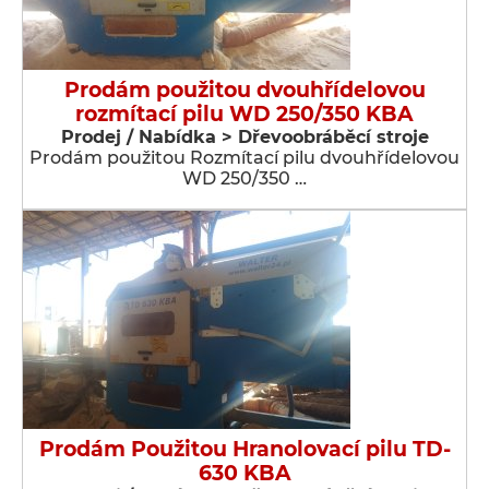
Prodám použitou dvouhřídelovou
rozmítací pilu WD 250/350 KBA
Prodej / Nabídka > Dřevoobráběcí stroje
Prodám použitou Rozmítací pilu dvouhřídelovou
WD 250/350 …
Prodám Použitou Hranolovací pilu TD-
630 KBA