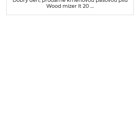
Dobrý den, prodáme kmenovou pásovou pilu
Wood mizer lt 20 …