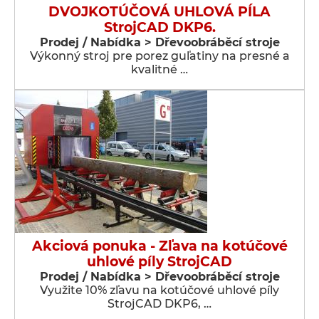
DVOJKOTÚČOVÁ UHLOVÁ PÍLA
StrojCAD DKP6.
Prodej / Nabídka > Dřevoobráběcí stroje
Výkonný stroj pre porez guľatiny na presné a
kvalitné …
Akciová ponuka - Zľava na kotúčové
uhlové píly StrojCAD
Prodej / Nabídka > Dřevoobráběcí stroje
Využite 10% zľavu na kotúčové uhlové píly
StrojCAD DKP6, …