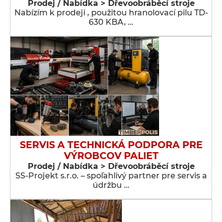
Prodej / Nabídka > Dřevoobráběcí stroje
Nabízím k prodeji , použitou hranolovací pilu TD-
630 KBA, …
SERVIS A TECHNICKÁ PODPORA PRE
VÝROBCOV PALIET
Prodej / Nabídka > Dřevoobráběcí stroje
SS-Projekt s.r.o. – spoľahlivý partner pre servis a
údržbu …