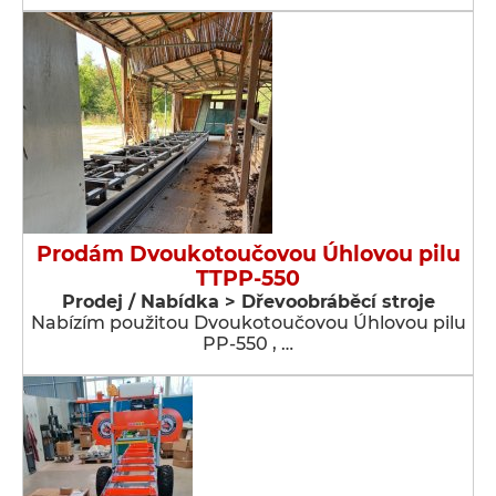
Prodám Dvoukotoučovou Úhlovou pilu
TTPP-550
Prodej / Nabídka > Dřevoobráběcí stroje
Nabízím použitou Dvoukotoučovou Úhlovou pilu
PP-550 , …