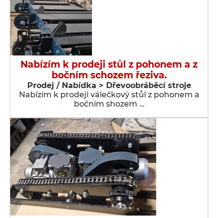
Nabízím k prodeji stůl z pohonem a z
bočním schozem řeziva.
Prodej / Nabídka > Dřevoobráběcí stroje
Nabízím k prodeji válečkový stůl z pohonem a
bočním shozem …