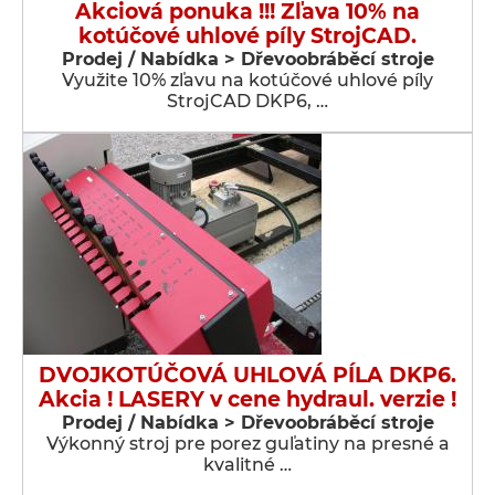
Akciová ponuka !!! Zľava 10% na
kotúčové uhlové píly StrojCAD.
Prodej / Nabídka > Dřevoobráběcí stroje
Využite 10% zľavu na kotúčové uhlové píly
StrojCAD DKP6, …
DVOJKOTÚČOVÁ UHLOVÁ PÍLA DKP6.
Akcia ! LASERY v cene hydraul. verzie !
Prodej / Nabídka > Dřevoobráběcí stroje
Výkonný stroj pre porez guľatiny na presné a
kvalitné …