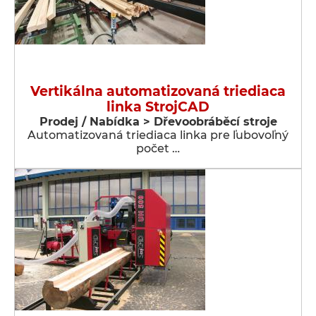
Vertikálna automatizovaná triediaca
linka StrojCAD
Prodej / Nabídka > Dřevoobráběcí stroje
Automatizovaná triediaca linka pre ľubovoľný
počet …