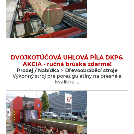
DVOJKOTÚČOVÁ UHLOVÁ PÍLA DKP6.
AKCIA - ručná brúska zdarma!
Prodej / Nabídka > Dřevoobráběcí stroje
Výkonný stroj pre porez guľatiny na presné a
kvalitné …