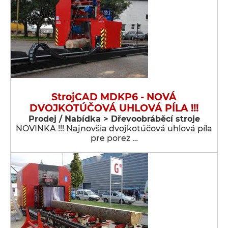
StrojCAD MDKP6 - NOVÁ
DVOJKOTÚČOVÁ UHLOVÁ PÍLA !!!
Prodej / Nabídka > Dřevoobráběcí stroje
NOVINKA !!! Najnovšia dvojkotúčová uhlová píla
pre porez …