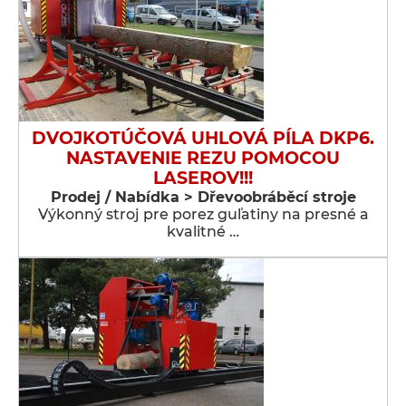
DVOJKOTÚČOVÁ UHLOVÁ PÍLA DKP6.
NASTAVENIE REZU POMOCOU
LASEROV!!!
Prodej / Nabídka > Dřevoobráběcí stroje
Výkonný stroj pre porez guľatiny na presné a
kvalitné …