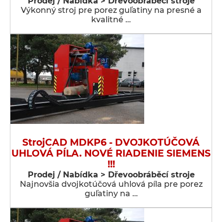
Prodej / Nabídka > Dřevoobráběcí stroje
Výkonný stroj pre porez guľatiny na presné a
kvalitné …
StrojCAD MDKP6 - DVOJKOTÚČOVÁ
UHLOVÁ PÍLA. NOVÉ RIADENIE SIEMENS
!!!
Prodej / Nabídka > Dřevoobráběcí stroje
Najnovšia dvojkotúčová uhlová píla pre porez
guľatiny na …