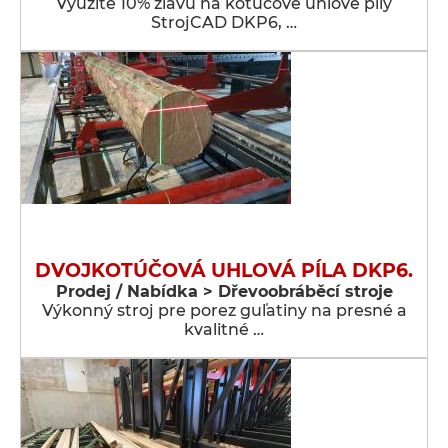
Využite 10% zľavu na kotúčové uhlové píly
StrojCAD DKP6, …
DVOJKOTÚČOVÁ UHLOVÁ PÍLA DKP6.
Prodej / Nabídka > Dřevoobráběcí stroje
Výkonný stroj pre porez guľatiny na presné a
kvalitné …