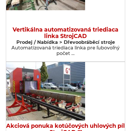
Vertikálna automatizovaná triediaca
linka StrojCAD
Prodej / Nabídka > Dřevoobráběcí stroje
Automatizovaná triediaca linka pre ľubovoľný
počet …
Akciová ponuka kotúčových uhlových píl