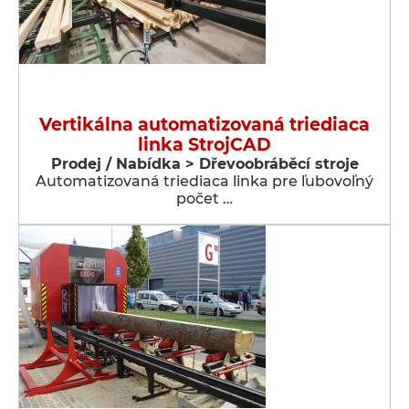
Vertikálna automatizovaná triediaca
linka StrojCAD
Prodej / Nabídka > Dřevoobráběcí stroje
Automatizovaná triediaca linka pre ľubovoľný
počet …