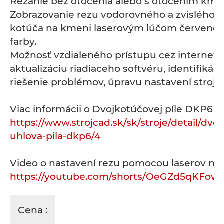
Rezanie bez otočenia alebo s otočením kme
Zobrazovanie rezu vodorovného a zvislého p
kotúča na kmeni laserovým lúčom červenej 
farby.
Možnosť vzdialeného prístupu cez internet 
aktualizáciu riadiaceho softvéru, identifikáci
riešenie problémov, úpravu nastavení stroja,.
Viac informácii o Dvojkotúčovej píle DKP6 n
https://www.strojcad.sk/sk/stroje/detail/dvo
uhlova-pila-dkp6/4
Video o nastavení rezu pomocou laserov náj
https://youtube.com/shorts/OeGZd5qKFow
Cena :