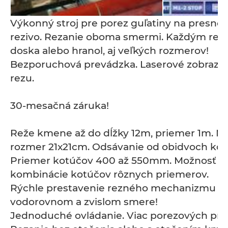
Výkonný stroj pre porez guľatiny na presné a
rezivo. Rezanie oboma smermi. Každým rez
doska alebo hranol, aj veľkých rozmerov!
Bezporuchová prevádzka. Laserové zobrazo
rezu.
30-mesačná záruka!
Reže kmene až do dĺžky 12m, priemer 1m. Ma
rozmer 21x21cm. Odsávanie od obidvoch kot
Priemer kotúčov 400 až 550mm. Možnosť
kombinácie kotúčov rôznych priemerov.
Rýchle prestavenie rezného mechanizmu v
vodorovnom a zvislom smere!
Jednoduché ovládanie. Viac porezových pr