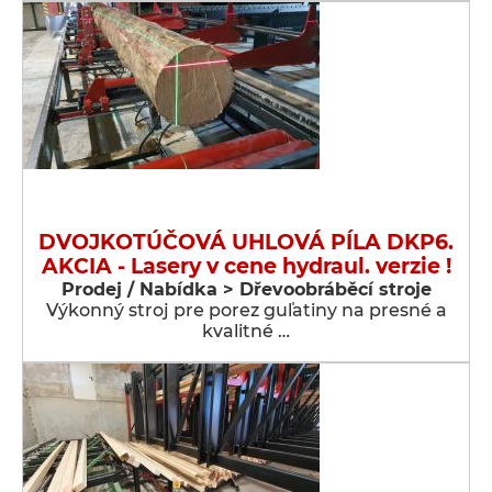
DVOJKOTÚČOVÁ UHLOVÁ PÍLA DKP6.
AKCIA - Lasery v cene hydraul. verzie !
Prodej / Nabídka > Dřevoobráběcí stroje
Výkonný stroj pre porez guľatiny na presné a
kvalitné …