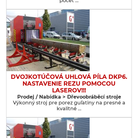
počet …
DVOJKOTÚČOVÁ UHLOVÁ PÍLA DKP6.
NASTAVENIE REZU POMOCOU
LASEROV!!!
Prodej / Nabídka > Dřevoobráběcí stroje
Výkonný stroj pre porez guľatiny na presné a
kvalitné …