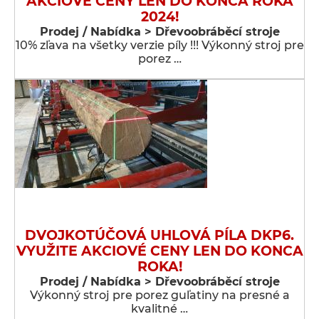
AKCIOVÉ CENY LEN DO KONCA ROKA
2024!
Prodej / Nabídka > Dřevoobráběcí stroje
10% zľava na všetky verzie píly !!! Výkonný stroj pre
porez …
DVOJKOTÚČOVÁ UHLOVÁ PÍLA DKP6.
VYUŽITE AKCIOVÉ CENY LEN DO KONCA
ROKA!
Prodej / Nabídka > Dřevoobráběcí stroje
Výkonný stroj pre porez guľatiny na presné a
kvalitné …