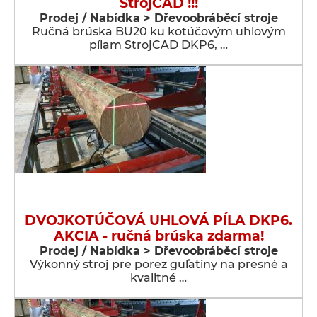
StrojCAD !!!
Prodej / Nabídka > Dřevoobráběcí stroje
Ručná brúska BU20 ku kotúčovým uhlovým
pílam StrojCAD DKP6, …
DVOJKOTÚČOVÁ UHLOVÁ PÍLA DKP6.
AKCIA - ručná brúska zdarma!
Prodej / Nabídka > Dřevoobráběcí stroje
Výkonný stroj pre porez guľatiny na presné a
kvalitné …