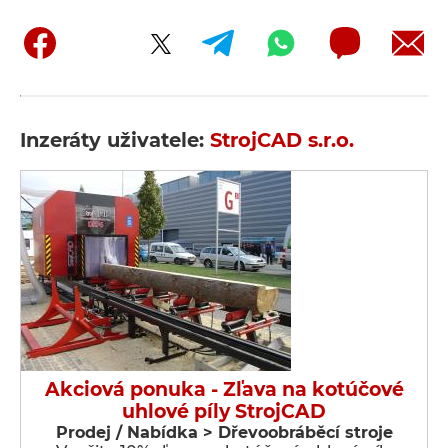
Inzeráty uživatele:
StrojCAD s.r.o.
Akciová ponuka - Zľava na kotúčové
uhlové píly StrojCAD
Prodej / Nabídka > Dřevoobráběcí stroje