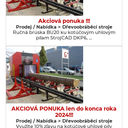
Akciová ponuka !!!
Prodej / Nabídka > Dřevoobráběcí stroje
Ručná brúska BU20 ku kotúčovým uhlovým
pílam StrojCAD DKP6, …
AKCIOVÁ PONUKA len do konca roka
2024!!!
Prodej / Nabídka > Dřevoobráběcí stroje
Využite 10% zľavu na kotúčové uhlové píly