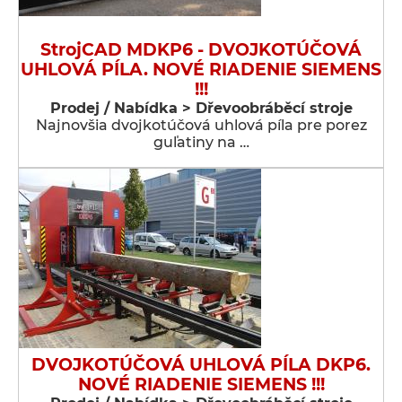
StrojCAD MDKP6 - DVOJKOTÚČOVÁ
UHLOVÁ PÍLA. NOVÉ RIADENIE SIEMENS
!!!
Prodej / Nabídka > Dřevoobráběcí stroje
Najnovšia dvojkotúčová uhlová píla pre porez
guľatiny na …
DVOJKOTÚČOVÁ UHLOVÁ PÍLA DKP6.
NOVÉ RIADENIE SIEMENS !!!