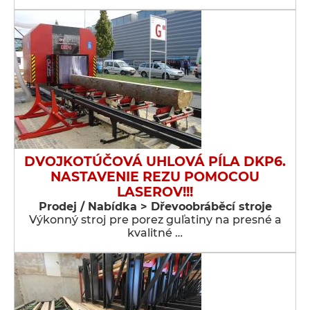
DVOJKOTÚČOVÁ UHLOVÁ PÍLA DKP6.
NASTAVENIE REZU POMOCOU
LASEROV!!!
Prodej / Nabídka > Dřevoobráběcí stroje
Výkonný stroj pre porez guľatiny na presné a
kvalitné …