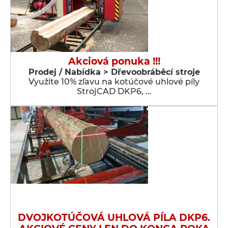
Akciová ponuka !!!
Prodej / Nabídka > Dřevoobráběcí stroje
Využite 10% zľavu na kotúčové uhlové píly
StrojCAD DKP6, …
DVOJKOTÚČOVÁ UHLOVÁ PÍLA DKP6.