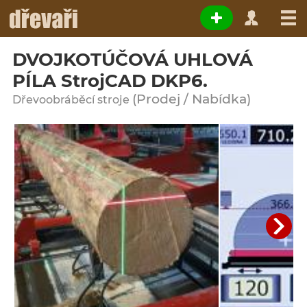
DVOJKOTÚČOVÁ UHLOVÁ
PÍLA StrojCAD DKP6.
(Prodej / Nabídka)
Dřevoobráběcí stroje