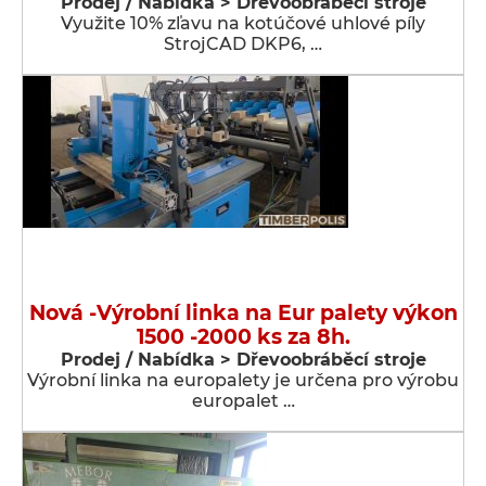
Prodej / Nabídka > Dřevoobráběcí stroje
Využite 10% zľavu na kotúčové uhlové píly
StrojCAD DKP6, …
Nová -Výrobní linka na Eur palety výkon
1500 -2000 ks za 8h.
Prodej / Nabídka > Dřevoobráběcí stroje
Výrobní linka na europalety je určena pro výrobu
europalet …