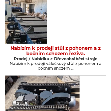
Nabízím k prodeji stůl z pohonem a z
bočním schozem řeziva.
Prodej / Nabídka > Dřevoobráběcí stroje
Nabízím k prodeji válečkový stůl z pohonem a
bočním shozem …