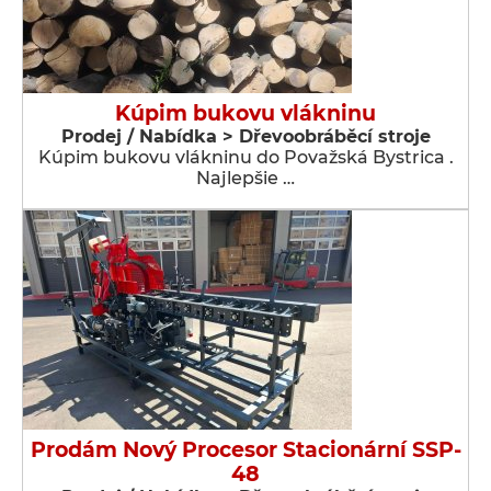
Kúpim bukovu vlákninu
Prodej / Nabídka > Dřevoobráběcí stroje
Kúpim bukovu vlákninu do Považská Bystrica .
Najlepšie …
Prodám Nový Procesor Stacionární SSP-
48