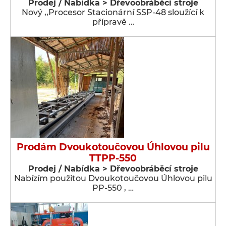
Prodej / Nabídka > Dřevoobráběcí stroje
Nový ,,Procesor Stacionární SSP-48 sloužící k
přípravě …
Prodám Dvoukotoučovou Úhlovou pilu
TTPP-550
Prodej / Nabídka > Dřevoobráběcí stroje
Nabízím použitou Dvoukotoučovou Úhlovou pilu
PP-550 , …