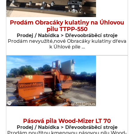
Prodám Obracáky kulatiny na Úhlovou
pilu TTPP-550
Prodej / Nabídka > Dřevoobráběcí stroje
Prodám nevyužité,nové Obracáky kulatiny dřeva
k Úhlové pile …
Pásová pila Wood-Mizer LT 70
Prodej / Nabídka > Dřevoobráběcí stroje
Prodám použitou kmenovou pásovou pilu Wood-