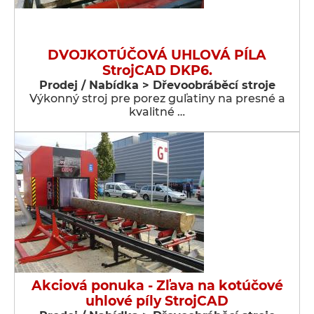
DVOJKOTÚČOVÁ UHLOVÁ PÍLA
StrojCAD DKP6.
Prodej / Nabídka > Dřevoobráběcí stroje
Výkonný stroj pre porez guľatiny na presné a
kvalitné …
Akciová ponuka - Zľava na kotúčové
uhlové píly StrojCAD