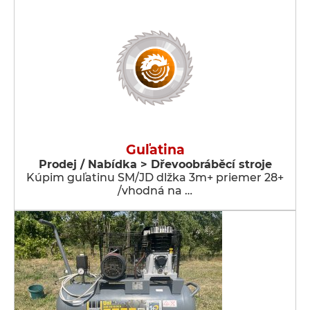
Guľatina
Prodej / Nabídka > Dřevoobráběcí stroje
Kúpim guľatinu SM/JD dlžka 3m+ priemer 28+
/vhodná na …