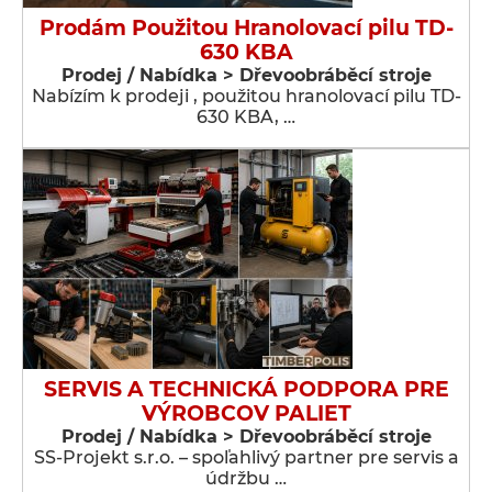
Prodám Použitou Hranolovací pilu TD-
630 KBA
Prodej / Nabídka > Dřevoobráběcí stroje
Nabízím k prodeji , použitou hranolovací pilu TD-
630 KBA, …
SERVIS A TECHNICKÁ PODPORA PRE
VÝROBCOV PALIET
Prodej / Nabídka > Dřevoobráběcí stroje
SS-Projekt s.r.o. – spoľahlivý partner pre servis a
údržbu …