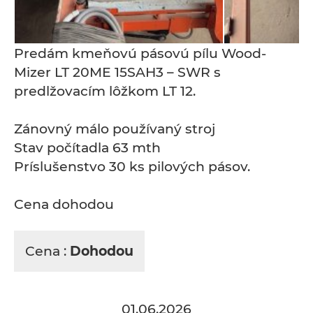
Predám kmeňovú pásovú pílu Wood-
Mizer LT 20ME 15SAH3 – SWR s
predlžovacím lôžkom LT 12.
Zánovný málo používaný stroj
Stav počítadla 63 mth
Príslušenstvo 30 ks pilových pásov.
Cena dohodou
Cena :
Dohodou
01.06.2026