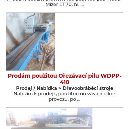
Mizer LT 70, hl. …
Prodám použitou Ořezávací pilu WDPP-
410
Prodej / Nabídka > Dřevoobráběcí stroje
Nabízím k prodeji , použitou ořezávací pilu z
provozu, po …