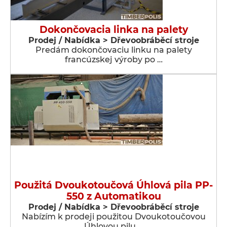
Dokončovacia linka na palety
Prodej / Nabídka > Dřevoobráběcí stroje
Predám dokončovaciu linku na palety
francúzskej výroby po …
Použitá Dvoukotoučová Úhlová pila PP-
550 z Automatikou
Prodej / Nabídka > Dřevoobráběcí stroje
Nabízím k prodeji použitou Dvoukotoučovou
Úhlovou pilu …