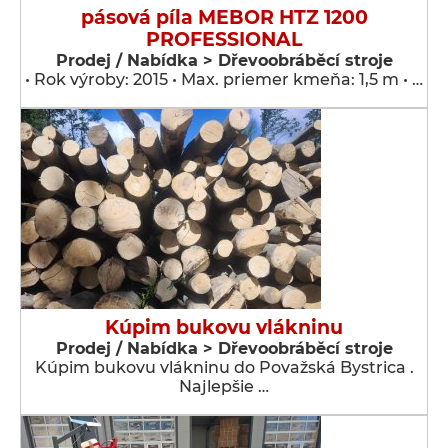
pásová píla MEBOR HTZ 1200
PROFESSIONAL
Prodej / Nabídka > Dřevoobráběcí stroje
• Rok výroby: 2015 • Max. priemer kmeňa: 1,5 m • …
Kúpim bukovu vlákninu
Prodej / Nabídka > Dřevoobráběcí stroje
Kúpim bukovu vlákninu do Považská Bystrica .
Najlepšie …