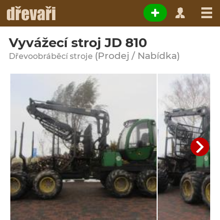
Vyvážecí stroj JD 810
(Prodej / Nabídka)
Dřevoobráběcí stroje