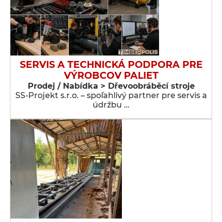
SERVIS A TECHNICKÁ PODPORA PRE
VÝROBCOV PALIET
Prodej / Nabídka > Dřevoobráběcí stroje
SS-Projekt s.r.o. – spoľahlivý partner pre servis a
údržbu …