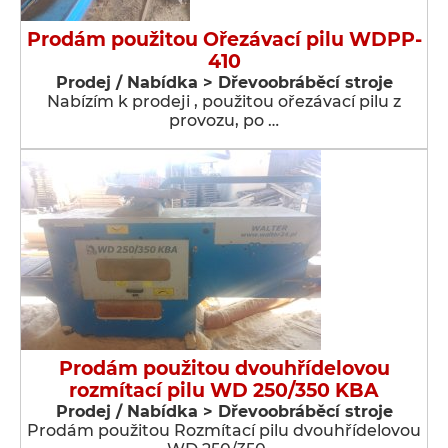
Prodám použitou Ořezávací pilu WDPP-
410
Prodej / Nabídka > Dřevoobráběcí stroje
Nabízím k prodeji , použitou ořezávací pilu z
provozu, po …
Prodám použitou dvouhřídelovou
rozmítací pilu WD 250/350 KBA
Prodej / Nabídka > Dřevoobráběcí stroje
Prodám použitou Rozmítací pilu dvouhřídelovou