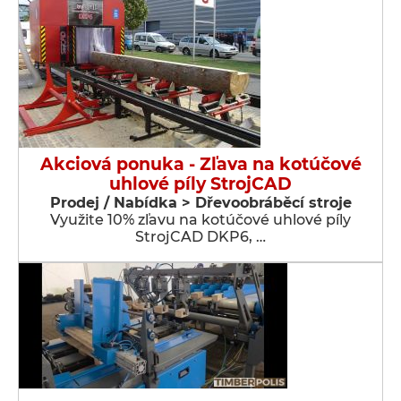
Akciová ponuka - Zľava na kotúčové
uhlové píly StrojCAD
Prodej / Nabídka > Dřevoobráběcí stroje
Využite 10% zľavu na kotúčové uhlové píly
StrojCAD DKP6, …