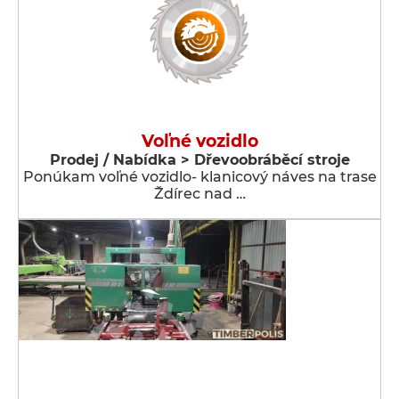
Voľné vozidlo
Prodej / Nabídka > Dřevoobráběcí stroje
Ponúkam voľné vozidlo- klanicový náves na trase
Ždírec nad …