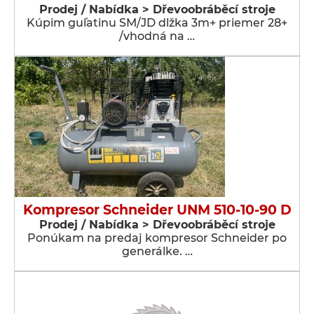
Prodej / Nabídka > Dřevoobráběcí stroje
Kúpim guľatinu SM/JD dlžka 3m+ priemer 28+
/vhodná na …
Kompresor Schneider UNM 510-10-90 D
Prodej / Nabídka > Dřevoobráběcí stroje
Ponúkam na predaj kompresor Schneider po
generálke. …