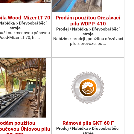
ila Wood-Mizer LT 70
Prodám použitou Ořezávací
 Nabídka > Dřevoobráběcí
pilu WDPP-410
stroje
Prodej / Nabídka > Dřevoobráběcí
užitou kmenovou pásovou
stroje
Wood-Mizer LT 70, hl. …
Nabízím k prodeji , použitou ořezávací
pilu z provozu, po …
rodám použitou
Rámová pila GKT 60 F
oučovou Úhlovou pilu
Prodej / Nabídka > Dřevoobráběcí
stroje