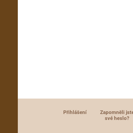
Přihlášení
Zapomněli jst
své heslo?