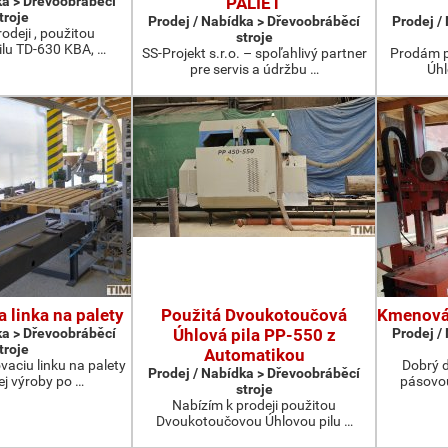
ka > Dřevoobráběcí
PALIET
troje
Prodej / Nabídka > Dřevoobráběcí
Prodej /
odeji , použitou
stroje
ilu TD-630 KBA, …
SS-Projekt s.r.o. – spoľahlivý partner
Prodám p
pre servis a údržbu …
Úhl
 linka na palety
Použitá Dvoukotoučová
Kmenová 
ka > Dřevoobráběcí
Úhlová pila PP-550 z
Prodej /
troje
Automatikou
aciu linku na palety
Dobrý 
Prodej / Nabídka > Dřevoobráběcí
ej výroby po …
pásovou
stroje
Nabízím k prodeji použitou
Dvoukotoučovou Úhlovou pilu …