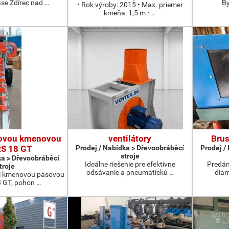
ase Ždírec nad …
By
• Rok výroby: 2015 • Max. priemer
kmeňa: 1,5 m • …
ovou kmenovou
ventilátory
Brus
RS 18 GT
Prodej / Nabídka > Dřevoobráběcí
Prodej /
stroje
ka > Dřevoobráběcí
Ideálne riešenie pre efektívne
Predám
troje
odsávanie a pneumatickú …
dia
ji kmenovou pásovou
8 GT, pohon …