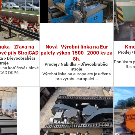
uka - Zľava na
Nová -Výrobní linka na Eur
Kme
vé píly StrojCAD
palety výkon 1500 -2000 ks za
Prodej /
ka > Dřevoobráběcí
8h.
Ponúkam p
troje
Prodej / Nabídka > Dřevoobráběcí
Rezn
u na kotúčové uhlové
stroje
ojCAD DKP6, …
Výrobní linka na europalety je určena
pro výrobu europalet …