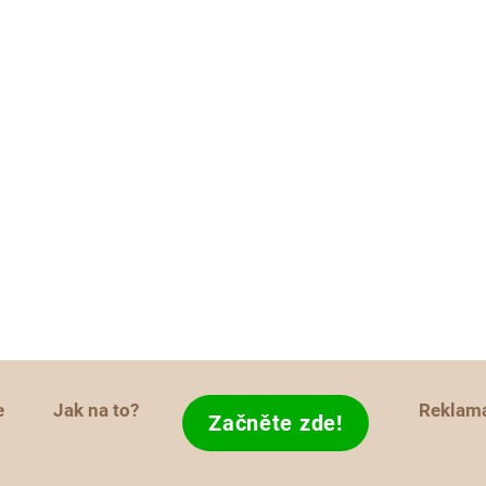
e
Jak na to?
Reklam
Začněte zde!