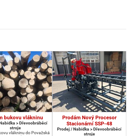
m bukovu vlákninu
Prodám Nový Procesor
 Nabídka > Dřevoobráběcí
Stacionární SSP-48
stroje
Prodej / Nabídka > Dřevoobráběcí
ovu vlákninu do Považská
stroje