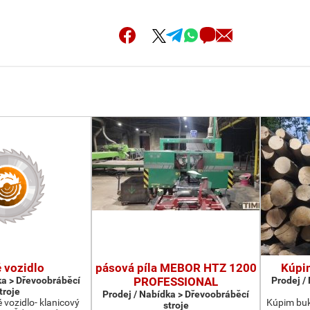
 vozidlo
pásová píla MEBOR HTZ 1200
Kúpi
ka > Dřevoobráběcí
PROFESSIONAL
Prodej /
troje
Prodej / Nabídka > Dřevoobráběcí
vozidlo- klanicový
Kúpim buk
stroje