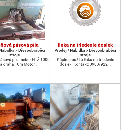
ňová pásová píla
linka na triedenie dosiek
 Nabídka > Dřevoobráběcí
Prodej / Nabídka > Dřevoobráběcí
stroje
stroje
ásovú pílu mebor HTŽ 1000
Kúpim použitú linku na triedenie
á dráha 10m Motor …
dosiek. Kontakt: 0903/922 …