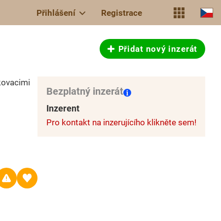
Přihlášení
Registrace
Přidat nový inzerát
ikovacimi
Bezplatný inzerát
Inzerent
Pro kontakt na inzerujícího klikněte sem!