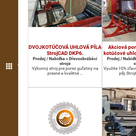
DVOJKOTÚČOVÁ UHLOVÁ PÍLA
Akciová pon
StrojCAD DKP6.
kotúčové uhlo
Prodej / Nabídka > Dřevoobráběcí
Prodej / Nabíd
stroje
s
Více možností
Výkonný stroj pre porez guľatiny na
Využite 10% zľav
presné a kvalitné …
píly Str