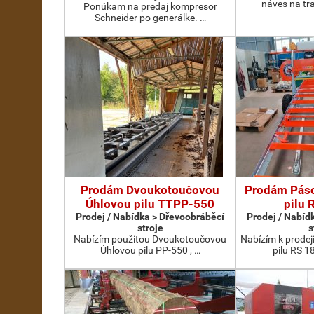
náves na tr
Ponúkam na predaj kompresor
Schneider po generálke. …
Prodám Dvoukotoučovou
Prodám Pás
Úhlovou pilu TTPP-550
pilu 
Prodej / Nabídka > Dřevoobráběcí
Prodej / Nabíd
stroje
s
Nabízím použitou Dvoukotoučovou
Nabízím k prode
Úhlovou pilu PP-550 , …
pilu RS 1