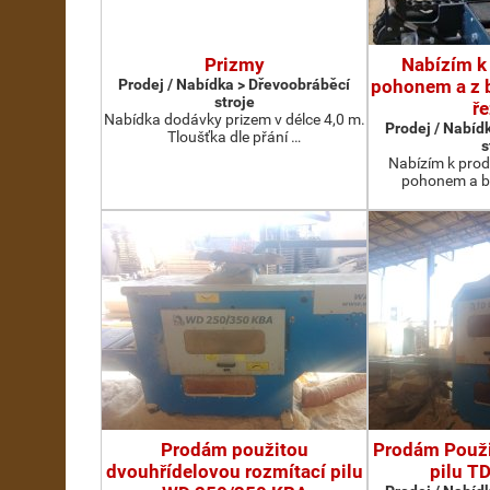
Prizmy
Nabízím k 
Prodej / Nabídka > Dřevoobráběcí
pohonem a z
stroje
ře
Nabídka dodávky prizem v délce 4,0 m.
Prodej / Nabíd
Tloušťka dle přání …
s
Nabízím k prode
pohonem a b
Prodám použitou
Prodám Použi
dvouhřídelovou rozmítací pilu
pilu T