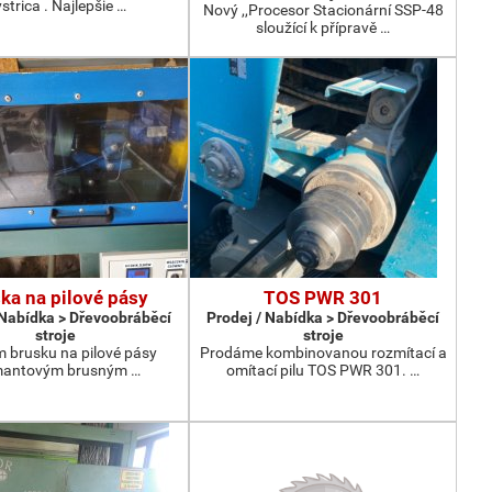
strica . Najlepšie …
Nový ,,Procesor Stacionární SSP-48
sloužící k přípravě …
ka na pilové pásy
TOS PWR 301
 Nabídka > Dřevoobráběcí
Prodej / Nabídka > Dřevoobráběcí
stroje
stroje
 brusku na pilové pásy
Prodáme kombinovanou rozmítací a
mantovým brusným …
omítací pilu TOS PWR 301. …