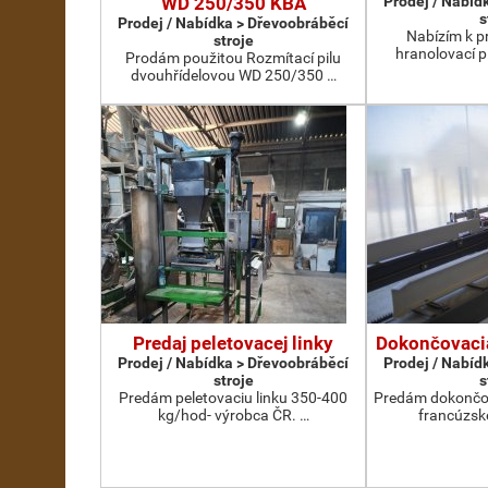
WD 250/350 KBA
Prodej / Nabíd
s
Prodej / Nabídka > Dřevoobráběcí
Nabízím k pr
stroje
hranolovací p
Prodám použitou Rozmítací pilu
dvouhřídelovou WD 250/350 …
Predaj peletovacej linky
Dokončovacia
Prodej / Nabídka > Dřevoobráběcí
Prodej / Nabíd
stroje
s
Predám peletovaciu linku 350-400
Predám dokončov
kg/hod- výrobca ČR. …
francúzsk