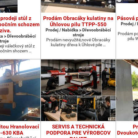
prodeji stůl z
Prodám Obracáky kulatiny na
Pásová p
 bočním schozem
Úhlovou pilu TTPP-550
Prodej /
ziva.
Prodej / Nabídka > Dřevoobráběcí
Prodám po
stroje
ka > Dřevoobráběcí
pilu 
Prodám nevyužité,nové Obracáky
troje
kulatiny dřeva k Úhlové pile …
ji válečkový stůl z
očním shozem …
tou Hranolovací
SERVIS A TECHNICKÁ
P
D-630 KBA
PODPORA PRE VÝROBCOV
Dvoukot