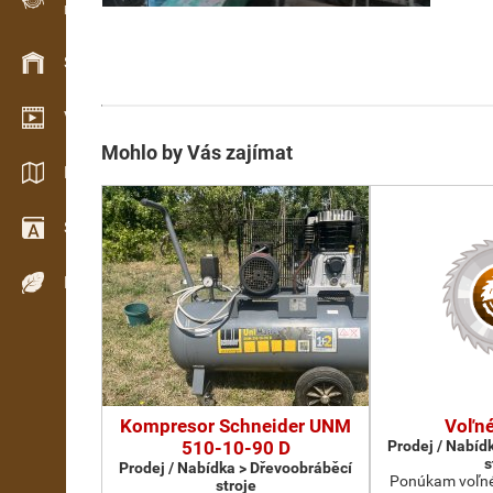
Evidence dřeva v terénu
Skladové hospodářství
Video showroom
Mohlo by Vás zajímat
Katalogy / Brožury
Slovník
Dřeviny
Kompresor Schneider UNM
Voľné
510-10-90 D
Prodej / Nabíd
s
Prodej / Nabídka > Dřevoobráběcí
Ponúkam voľné 
stroje