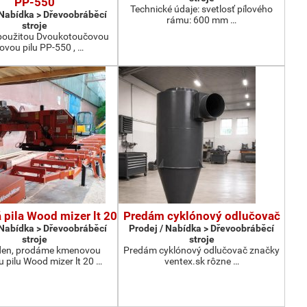
PP-550
Technické údaje: svetlosť pílového
 Nabídka > Dřevoobráběcí
rámu: 600 mm …
stroje
oužitou Dvoukotoučovou
ovou pilu PP-550 , …
pila Wood mizer lt 20
Predám cyklónový odlučovač
 Nabídka > Dřevoobráběcí
Prodej / Nabídka > Dřevoobráběcí
stroje
stroje
den, prodáme kmenovou
Predám cyklónový odlučovač značky
 pilu Wood mizer lt 20 …
ventex.sk rôzne …