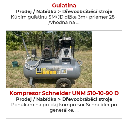
Guľatina
Prodej / Nabídka > Dřevoobráběcí stroje
Kúpim guľatinu SM/JD dlžka 3m+ priemer 28+
/vhodná na …
Kompresor Schneider UNM 510-10-90 D
Prodej / Nabídka > Dřevoobráběcí stroje
Ponúkam na predaj kompresor Schneider po
generálke. …