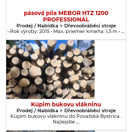
pásová píla MEBOR HTZ 1200
PROFESSIONAL
Prodej / Nabídka > Dřevoobráběcí stroje
• Rok výroby: 2015 • Max. priemer kmeňa: 1,5 m • …
Kúpim bukovu vlákninu
Prodej / Nabídka > Dřevoobráběcí stroje
Kúpim bukovu vlákninu do Považská Bystrica .
Najlepšie …