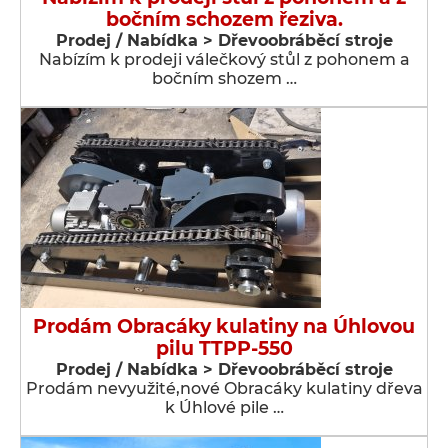
bočním schozem řeziva.
Prodej / Nabídka > Dřevoobráběcí stroje
Nabízím k prodeji válečkový stůl z pohonem a
bočním shozem …
Prodám Obracáky kulatiny na Úhlovou
pilu TTPP-550
Prodej / Nabídka > Dřevoobráběcí stroje
Prodám nevyužité,nové Obracáky kulatiny dřeva
k Úhlové pile …