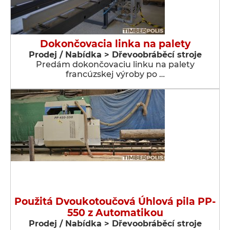
Dokončovacia linka na palety
Prodej / Nabídka > Dřevoobráběcí stroje
Predám dokončovaciu linku na palety
francúzskej výroby po …
Použitá Dvoukotoučová Úhlová pila PP-
550 z Automatikou
Prodej / Nabídka > Dřevoobráběcí stroje