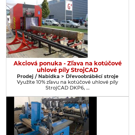
Akciová ponuka - Zľava na kotúčové
uhlové píly StrojCAD
Prodej / Nabídka > Dřevoobráběcí stroje
Využite 10% zľavu na kotúčové uhlové píly
StrojCAD DKP6, …