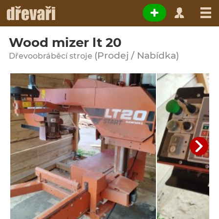
Wood mizer lt 20
(Prodej / Nabídka)
Dřevoobráběcí stroje