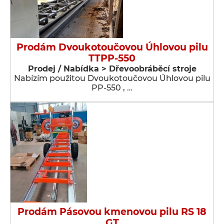
Prodám Dvoukotoučovou Úhlovou pilu
TTPP-550
Prodej / Nabídka > Dřevoobráběcí stroje
Nabízím použitou Dvoukotoučovou Úhlovou pilu
PP-550 , …
Prodám Pásovou kmenovou pilu RS 18
GT