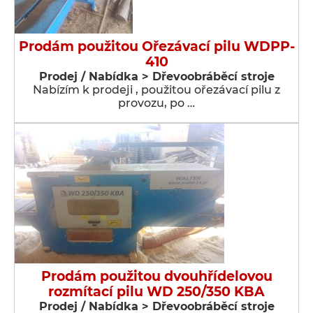
Prodám použitou Ořezávací pilu WDPP-
410
Prodej / Nabídka > Dřevoobráběcí stroje
Nabízím k prodeji , použitou ořezávací pilu z
provozu, po …
Prodám použitou dvouhřídelovou
rozmítací pilu WD 250/350 KBA
Prodej / Nabídka > Dřevoobráběcí stroje