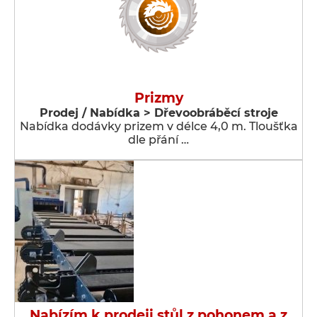
Prizmy
Prodej / Nabídka > Dřevoobráběcí stroje
Nabídka dodávky prizem v délce 4,0 m. Tloušťka
dle přání …
Nabízím k prodeji stůl z pohonem a z