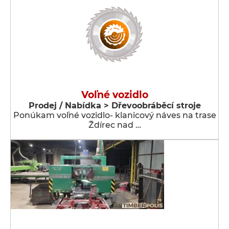
Voľné vozidlo
Prodej / Nabídka > Dřevoobráběcí stroje
Ponúkam voľné vozidlo- klanicový náves na trase
Ždírec nad …