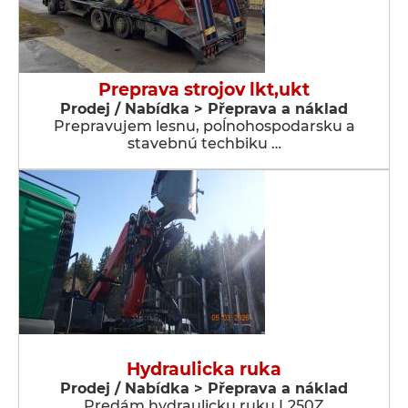
Preprava strojov lkt,ukt
Prodej / Nabídka > Přeprava a náklad
Prepravujem lesnu, poĺnohospodarsku a
stavebnú techbiku …
Hydraulicka ruka
Prodej / Nabídka > Přeprava a náklad
Predám hydraulicku ruku L250Z