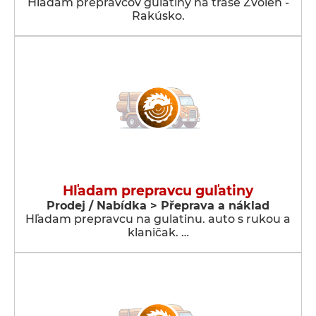
Hľadám prepravcov guľatiny na trase Zvolen -
Rakúsko.
Hľadam prepravcu guľatiny
Prodej / Nabídka > Přeprava a náklad
Hľadam prepravcu na gulatinu. auto s rukou a
klaničak. …