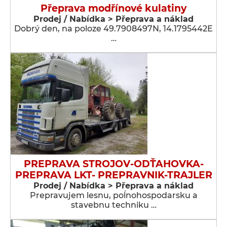
Přeprava modřínové kulatiny
Prodej / Nabídka > Přeprava a náklad
Dobrý den, na poloze 49.7908497N, 14.1795442E
…
PREPRAVA STROJOV-ODŤAHOVKA-
PREPRAVA LKT- PREPRAVNIK-TRAJLER
Prodej / Nabídka > Přeprava a náklad
Prepravujem lesnu, poĺnohospodarsku a
stavebnu techniku …