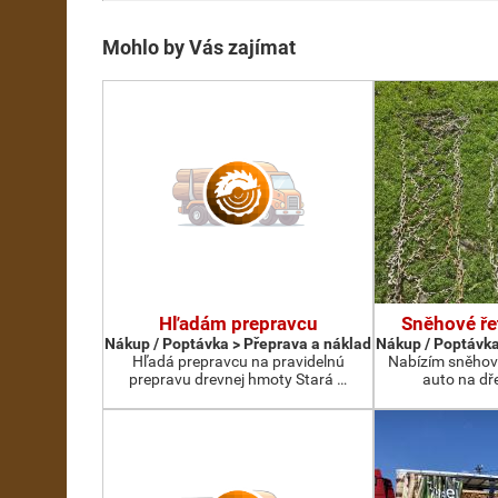
Mohlo by Vás zajímat
Hľadám prepravcu
Sněhové ře
Nákup / Poptávka > Přeprava a náklad
Nákup / Poptávka
Hľadá prepravcu na pravidelnú
Nabízím sněhov
prepravu drevnej hmoty Stará …
auto na dř