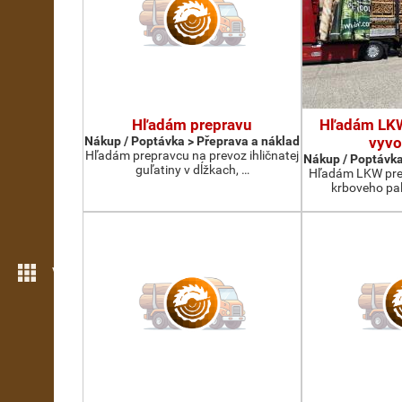
Hľadám prepravu
Hľadám LKW
Nákup / Poptávka > Přeprava a náklad
vyvo
Hľadám prepravcu na prevoz ihličnatej
Nákup / Poptávka
guľatiny v dĺžkach, …
Hľadám LKW prep
krboveho pa
Více možností