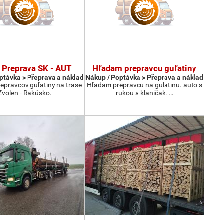
 Preprava SK - AUT
Hľadam prepravcu guľatiny
ptávka > Přeprava a náklad
Nákup / Poptávka > Přeprava a náklad
epravcov guľatiny na trase
Hľadam prepravcu na gulatinu. auto s
Zvolen - Rakúsko.
rukou a klaničak. …