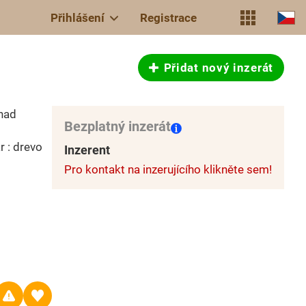
Přihlášení
Registrace
Přidat nový inzerát
nad
Bezplatný inzerát
 : drevo
Inzerent
Pro kontakt na inzerujícího klikněte sem!