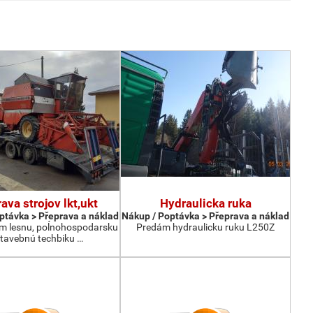
ava strojov lkt,ukt
Hydraulicka ruka
ptávka > Přeprava a náklad
Nákup / Poptávka > Přeprava a náklad
m lesnu, poĺnohospodarsku
Predám hydraulicku ruku L250Z
stavebnú techbiku …