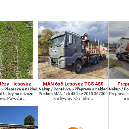
tězy - lesovůz
MAN 6x6 Lesovoz TGS 480
Prepr
 > Přeprava a náklad
Nákup / Poptávka > Přeprava a náklad
Nákup / Po
é řetězy na odvozní
Predam MAN 6x6 480 r.v 2015 367000
Prepravuje
evo. Původní …
km hydraulicka ruka …
a 