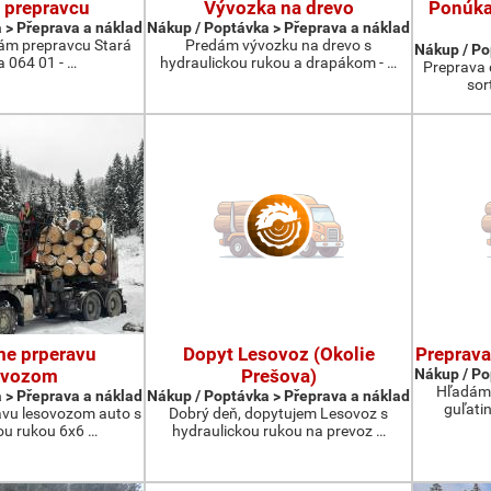
 prepravcu
Vývozka na drevo
Ponúka
 > Přeprava a náklad
Nákup / Poptávka > Přeprava a náklad
ám prepravcu Stará
Predám vývozku na drevo s
Nákup / Po
 064 01 - …
hydraulickou rukou a drapákom - …
Preprava 
sor
e prperavu
Dopyt Lesovoz (Okolie
Preprava
ovozom
Prešova)
Nákup / Po
Hľadám 
 > Přeprava a náklad
Nákup / Poptávka > Přeprava a náklad
guľati
vu lesovozom auto s
Dobrý deň, dopytujem Lesovoz s
ou rukou 6x6 …
hydraulickou rukou na prevoz …