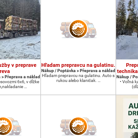
žby v preprave
Hľadam prepravcu na gulatinu.
Prep
reva
Nákup / Poptávka > Přeprava a náklad
technik
Hľadam prepravcu na gulatinu. Auto s
 > Přeprava a náklad
Nákup / Po
rukou alebo klaničak. …
esovozmi 6x6, v dĺžke
• Voľná k
,nakladanie …
(dĺ