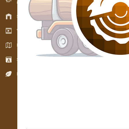
Evidence dřeva v terénu
Skladové hospodářství
Video showroom
Katalogy / Brožury
Slovník
Dřeviny