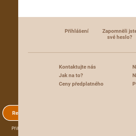
Přihlášení
Zapomněli jst
své heslo?
Kontaktujte nás
N
Jak na to?
N
Ceny předplatného
P
Registrace
Přihlášení