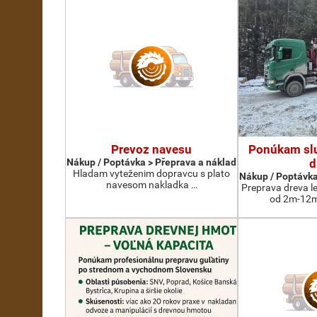
Prevoz navesu
Ponúkam slu
Nákup / Poptávka > Přeprava a náklad
d
Hladam vyteženim dopravcu s plato
Nákup / Poptávka
navesom nakladka …
Preprava dreva l
od 2m-12m