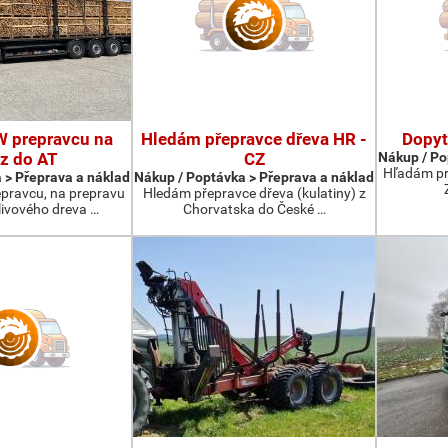
 prepravcu na
Hledám přepravce dřeva HR -
Dopyt
z do AT
CZ
Nákup / Po
Hľadám pr
 > Přeprava a náklad
Nákup / Poptávka > Přeprava a náklad
ravcu, na prepravu
Hledám přepravce dřeva (kulatiny) z
livového dreva …
Chorvatska do České …