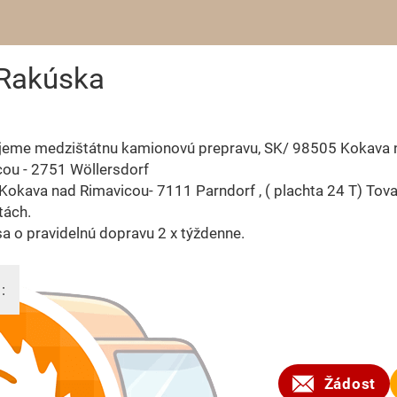
 Rakúska
jeme medzištátnu kamionovú prepravu, SK/ 98505 Kokava 
ou - 2751 Wöllersdorf
okava nad Rimavicou- 7111 Parndorf , ( plachta 24 T) Tovar
tách.
a o pravidelnú dopravu 2 x týždenne.
:
2026
Žádost