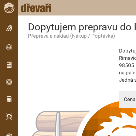
Dopytujem prepravu do
Inzerce
Řádková inzerce
Přeprava a náklad
(Nákup / Poptávka)
Inzerce
Dopytu
Mezinárodní inzerce
Rimavic
Aktuality / Články
98505 K
na pale
OPTI-TIMB
Jedná s
Pořezová schémata
Cena 
Dřevařské kalkulačky
WoodProfi
Objem dřeva s AI
24.02.
Záznamník