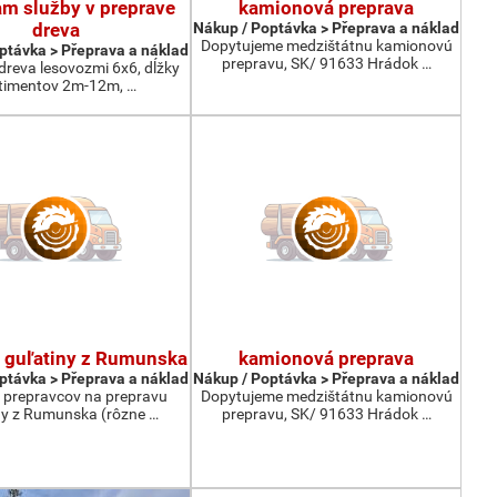
m služby v preprave
kamionová preprava
dreva
Nákup / Poptávka > Přeprava a náklad
Dopytujeme medzištátnu kamionovú
ptávka > Přeprava a náklad
prepravu, SK/ 91633 Hrádok …
dreva lesovozmi 6x6, dĺžky
timentov 2m-12m, …
 guľatiny z Rumunska
kamionová preprava
ptávka > Přeprava a náklad
Nákup / Poptávka > Přeprava a náklad
prepravcov na prepravu
Dopytujeme medzištátnu kamionovú
ny z Rumunska (rôzne …
prepravu, SK/ 91633 Hrádok …