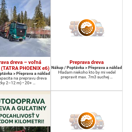
rava dreva – voľná
Preprava dreva
a (TATRA PHOENIX e6)
Nákup / Poptávka > Přeprava a náklad
Hladam niekoho kto by mi vedel
ptávka > Přeprava a náklad
prepravit max. 7m3 suchej …
apacita na prepravu dreva
žky 2–12 m) • 20+ …