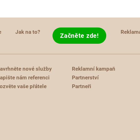
e
Jak na to?
Reklam
Začněte zde!
avrhněte nové služby
Reklamní kampaň
apište nám referenci
Partnerství
ozvěte vaše přátele
Partneři