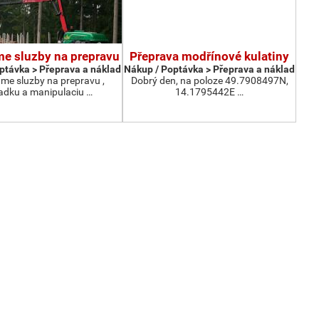
e sluzby na prepravu
Přeprava modřínové kulatiny
ptávka > Přeprava a náklad
Nákup / Poptávka > Přeprava a náklad
e sluzby na prepravu ,
Dobrý den, na poloze 49.7908497N,
adku a manipulaciu …
14.1795442E …