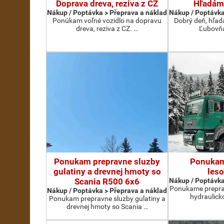
Doprava dreva, reziva z CZ
Hľadám
Nákup / Poptávka > Přeprava a náklad
Nákup / Poptávka
Ponúkam voľné vozidlo na dopravu
Dobrý deň, hľad
dreva, reziva z CZ. …
Ľubovňa
Ponukam prepravne sluzby
Ponukam
gulatiny a drevnej hmoty so
les
Scania R500 6x6
Nákup / Poptávka
Ponukame prepra
Nákup / Poptávka > Přeprava a náklad
hydraulick
Ponukam prepravne sluzby gulatiny a
drevnej hmoty so Scania …