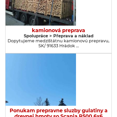
kamionová preprava
Spolupráce > Přeprava a náklad
Dopytujeme medzištátnu kamionovú prepravu,
SK/ 91633 Hrádok …
Ponukam prepravne sluzby gulatiny a
drevnej hmoty so Scania R500 6x6