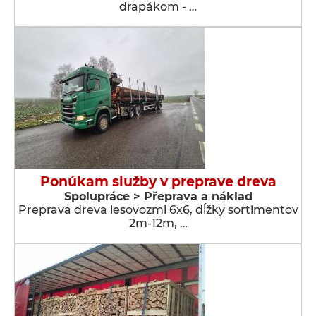
drapákom - …
Ponúkam služby v preprave dreva
Spolupráce > Přeprava a náklad
Preprava dreva lesovozmi 6x6, dĺžky sortimentov
2m-12m, …