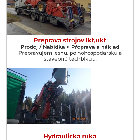
Preprava strojov lkt,ukt
Prodej / Nabídka > Přeprava a náklad
Prepravujem lesnu, poĺnohospodarsku a
stavebnú techbiku …
Hydraulicka ruka