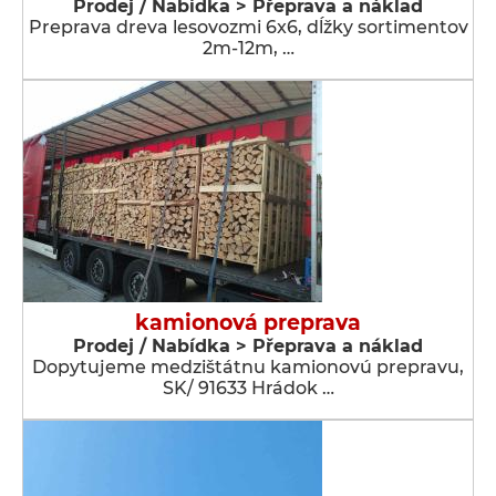
Prodej / Nabídka > Přeprava a náklad
Preprava dreva lesovozmi 6x6, dĺžky sortimentov
2m-12m, …
kamionová preprava
Prodej / Nabídka > Přeprava a náklad
Dopytujeme medzištátnu kamionovú prepravu,
SK/ 91633 Hrádok …