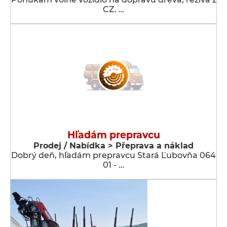
CZ. …
Hľadám prepravcu
Prodej / Nabídka > Přeprava a náklad
Dobrý deň, hľadám prepravcu Stará Ľubovňa 064
01 - …