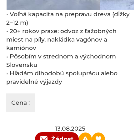
• Voľná kapacita na prepravu dreva (dĺžky
2–12 m)
• 20+ rokov praxe: odvoz z ťažobných
miest na píly, nakládka vagónov a
kamiónov
• Pôsobím v strednom a východnom
Slovensku
• Hľadám dlhodobú spoluprácu alebo
pravidelné výjazdy
Cena :
13.08.2025
Žádost