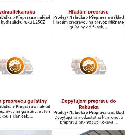
ydraulicka ruka
Hľadám prepravu
abídka > Přeprava a náklad
Prodej / Nabídka > Přeprava a náklad
hydraulicku ruku L250Z
Hľadám prepravcu na prevoz ihličnatej
guľatiny v dĺžkach, …
 prepravcu guľatiny
Dopytujem prepravu do
abídka > Přeprava a náklad
Rakúska
pravcu na gulatinu. auto s
Prodej / Nabídka > Přeprava a náklad
ukou a klaničak. …
Dopytujeme medzištátnu kamionovú
prepravu, SK/ 98505 Kokava …