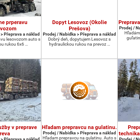
e prperavu
Dopyt Lesovoz (Okolie
Preprava
ovozom
Prešova)
Prodej / N
Hľadám 
 > Přeprava a náklad
Prodej / Nabídka > Přeprava a náklad
guľati
vu lesovozom auto s
Dobrý deň, dopytujem Lesovoz s
ou rukou 6x6 …
hydraulickou rukou na prevoz …
žby v preprave
Hľadam prepravcu na gulatinu.
Prep
reva
Prodej / Nabídka > Přeprava a náklad
technik
Hľadam prepravcu na gulatinu. Auto s
 > Přeprava a náklad
Prodej / N