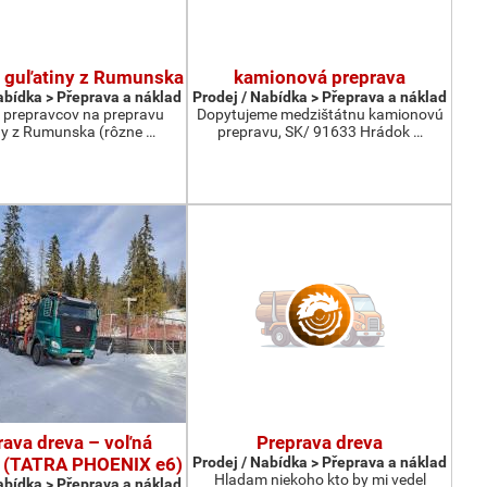
 guľatiny z Rumunska
kamionová preprava
abídka > Přeprava a náklad
Prodej / Nabídka > Přeprava a náklad
prepravcov na prepravu
Dopytujeme medzištátnu kamionovú
ny z Rumunska (rôzne …
prepravu, SK/ 91633 Hrádok …
rava dreva – voľná
Preprava dreva
a (TATRA PHOENIX e6)
Prodej / Nabídka > Přeprava a náklad
Hladam niekoho kto by mi vedel
abídka > Přeprava a náklad