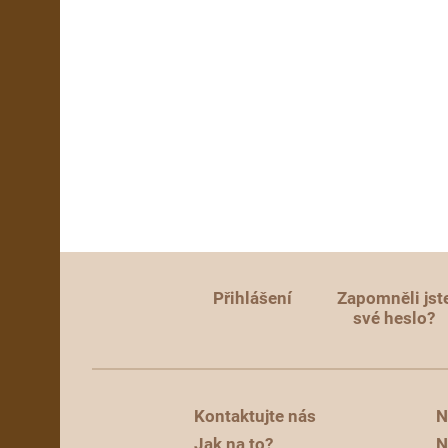
Přihlášení
Zapomněli jst
své heslo?
Kontaktujte nás
N
Jak na to?
N