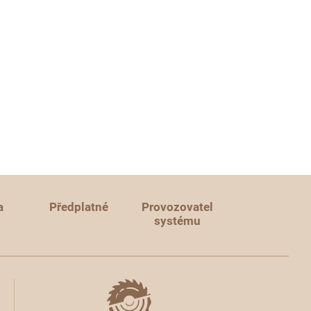
a
Předplatné
Provozovatel
systému