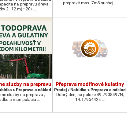
prepravit max. 7m3 suchej …
apacita na prepravu dreva
žky 2–12 m) • 20+ …
e sluzby na prepravu
Přeprava modřínové kulatiny
abídka > Přeprava a náklad
Prodej / Nabídka > Přeprava a náklad
e sluzby na prepravu ,
Dobrý den, na poloze 49.7908497N,
adku a manipulaciu …
14.1795442E …