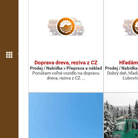
Více možností
Doprava dreva, reziva z CZ
Hľadám
Prodej / Nabídka > Přeprava a náklad
Prodej / Nabídka
Ponúkam voľné vozidlo na dopravu
Dobrý deň, hľad
dreva, reziva z CZ. …
Ľubovňa