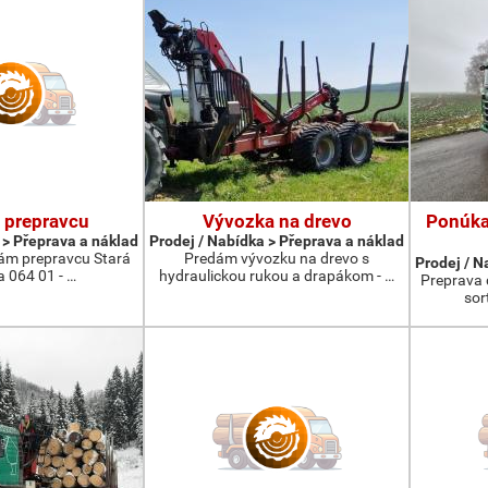
 prepravcu
Vývozka na drevo
Ponúka
 > Přeprava a náklad
Prodej / Nabídka > Přeprava a náklad
ám prepravcu Stará
Predám vývozku na drevo s
Prodej / N
 064 01 - …
hydraulickou rukou a drapákom - …
Preprava 
sor