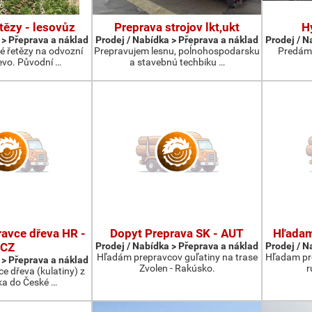
tězy - lesovůz
Preprava strojov lkt,ukt
H
 > Přeprava a náklad
Prodej / Nabídka > Přeprava a náklad
Prodej / N
é řetězy na odvozní
Prepravujem lesnu, poĺnohospodarsku
Predám 
evo. Původní …
a stavebnú techbiku …
avce dřeva HR -
Dopyt Preprava SK - AUT
Hľadam
CZ
Prodej / Nabídka > Přeprava a náklad
Prodej / N
Hľadám prepravcov guľatiny na trase
Hľadam pre
 > Přeprava a náklad
Zvolen - Rakúsko.
r
e dřeva (kulatiny) z
a do České …