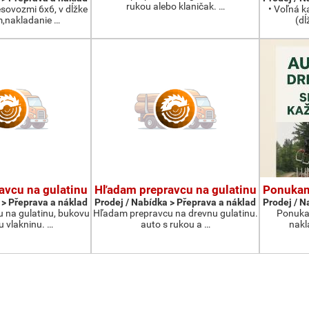
rukou alebo klaničak. …
esovozmi 6x6, v dĺžke
• Voľná k
,nakladanie …
(dĺ
avcu na gulatinu
Hľadam prepravcu na gulatinu
Ponukam
 > Přeprava a náklad
Prodej / Nabídka > Přeprava a náklad
Prodej / N
 na gulatinu, bukovu
Hľadam prepravcu na drevnu gulatinu.
Ponukam
u vlakninu. …
auto s rukou a …
nakl