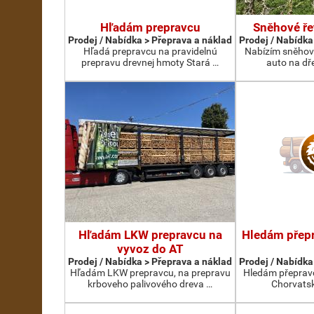
Hľadám prepravcu
Sněhové ře
Prodej / Nabídka > Přeprava a náklad
Prodej / Nabídka
Hľadá prepravcu na pravidelnú
Nabízím sněhov
prepravu drevnej hmoty Stará …
auto na dř
Hľadám LKW prepravcu na
Hledám přepr
vyvoz do AT
Prodej / Nabídka > Přeprava a náklad
Prodej / Nabídka
Hľadám LKW prepravcu, na prepravu
Hledám přepravc
krboveho palivového dreva …
Chorvatsk