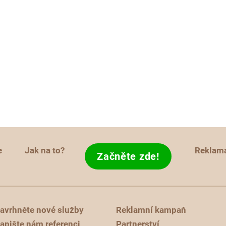
e
Jak na to?
Reklam
Začněte zde!
avrhněte nové služby
Reklamní kampaň
apište nám referenci
Partnerství