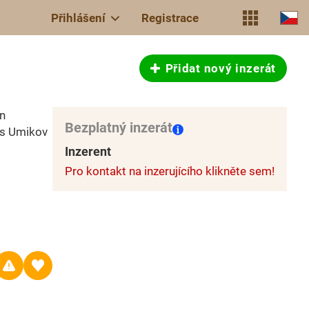
Přihlášení
Registrace
Přidat nový inzerát
n
Bezplatný inzerát
es Umikov
Inzerent
Pro kontakt na inzerujícího klikněte sem!