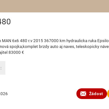
480
 MAN 6x6 480 r.v 2015 367000 km hydraulicka ruka Epsilo
ová spojka,komplet brzdy auto aj naves, teleskopicky náv
jitel 83000 €
:
2026
Žádost