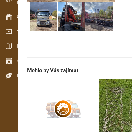
Evidence dřeva v terénu
Skladové hospodářství
Video showroom
Katalogy / Brožury
Slovník
Mohlo by Vás zajímat
Dřeviny