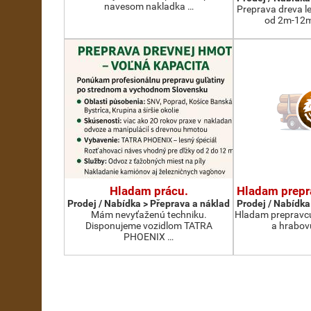
navesom nakladka …
Preprava dreva l
od 2m-12m
Hladam prácu.
Hladam prepr
Prodej / Nabídka > Přeprava a náklad
Prodej / Nabídka
Mám nevyťaženú techniku.
Hladam prepravcu
Disponujeme vozidlom TATRA
a hrabov
PHOENIX …