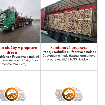
m služby v preprave
kamionová preprava
dreva
Prodej / Nabídka > Přeprava a náklad
Dopytujeme medzištátnu kamionovú
abídka > Přeprava a náklad
prepravu, SK/ 91633 Hrádok …
dreva lesovozmi 6x6, dĺžky
timentov 2m-12m, …