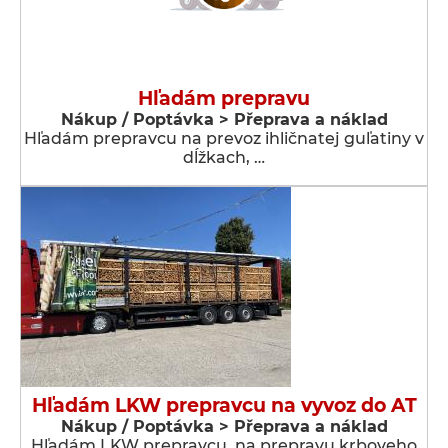
Hľadám prepravu
Nákup / Poptávka > Přeprava a náklad
Hľadám prepravcu na prevoz ihličnatej guľatiny v
dĺžkach, …
Hľadám LKW prepravcu na vyvoz do AT
Nákup / Poptávka > Přeprava a náklad
Hľadám LKW prepravcu, na prepravu krboveho