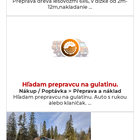
Preprava dreva lesovozmi 6x6, v dĺžke od 2m-
12m,nakladanie …
Hľadam prepravcu na gulatinu.
Nákup / Poptávka > Přeprava a náklad
Hľadam prepravcu na gulatinu. Auto s rukou
alebo klaničak. …