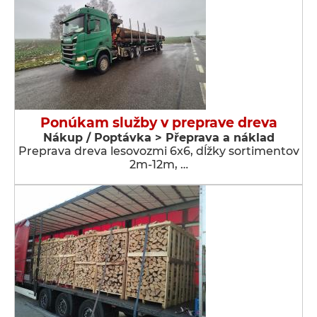
Ponúkam služby v preprave dreva
Nákup / Poptávka > Přeprava a náklad
Preprava dreva lesovozmi 6x6, dĺžky sortimentov
2m-12m, …