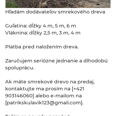
Hľadám dodávateľov smrekového dreva
Guľatina: dĺžky 4 m, 5 m, 6 m
Vláknina: dĺžky 2,5 m, 3 m, 4 m
Platba pred naložením dreva.
Zaručujem seriózne jednanie a dlhodobú
spoluprácu.
Ak máte smrekové drevo na predaj,
kontaktujte ma prosím na [+421
903146060] alebo e-mailom na
[patrikskulavik123@gmail.com].