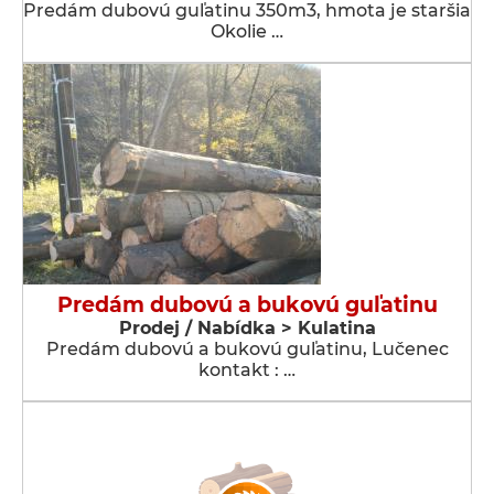
Predám dubovú guľatinu 350m3, hmota je staršia
Okolie …
Predám dubovú a bukovú guľatinu
Prodej / Nabídka > Kulatina
Predám dubovú a bukovú guľatinu, Lučenec
kontakt : …