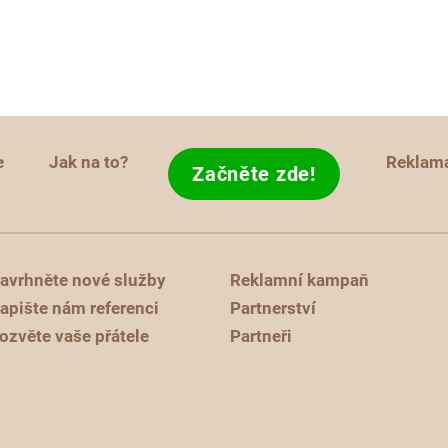
e
Jak na to?
Reklam
Začněte zde!
avrhněte nové služby
Reklamní kampaň
apište nám referenci
Partnerství
ozvěte vaše přátele
Partneři