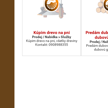
Kúpim drevo na pni
Predám dub
Prodej / Nabídka > Služby
dubovú
Kúpim drevo na pni, všetky dreviny
Prodej / Na
Kontakt: 0908988355
Predám dubovú g
dubovú g