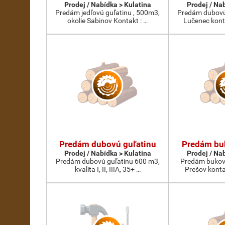
Prodej / Nabídka > Kulatina
Prodej / Na
Predám jedľovú guľatinu , 500m3,
Predám dubovú 
okolie Sabinov Kontakt : …
Lučenec kon
Predám dubovú guľatinu
Predám bu
Prodej / Nabídka > Kulatina
Prodej / Na
Predám dubovú guľatinu 600 m3,
Predám bukovú
kvalita I, II, IIIA, 35+ …
Prešov kont