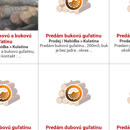
bovú a bukovú
Predám bukovú guľatinu
Predá
ľatinu
Prodej / Nabídka > Kulatina
Prode
Predám bukovú guľatinu , 200m3, buk
Predám j
bídka > Kulatina
je bez jadra , okres …
okol
a bukovú guľatinu,
 kontakt : …
bovú guľatinu
Predám dubovú guľatinu
Predá