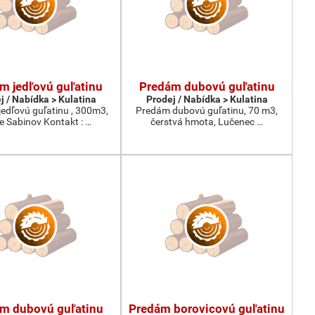
m jedľovú guľatinu
Predám dubovú guľatinu
j / Nabídka > Kulatina
Prodej / Nabídka > Kulatina
edľovú guľatinu , 300m3,
Predám dubovú guľatinu, 70 m3,
ie Sabinov Kontakt : …
čerstvá hmota, Lučenec …
m dubovú guľatinu
Predám borovicovú guľatinu