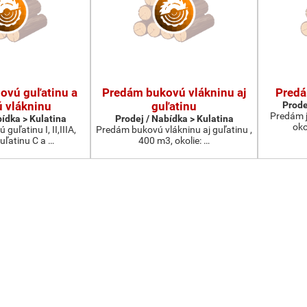
ovú guľatinu a
Predám bukovú vlákninu aj
Predá
 vlákninu
guľatinu
Prode
Predám j
bídka > Kulatina
Prodej / Nabídka > Kulatina
oko
uľatinu I, II,IIIA,
Predám bukovú vlákninu aj guľatinu ,
uľatinu C a …
400 m3, okolie: …