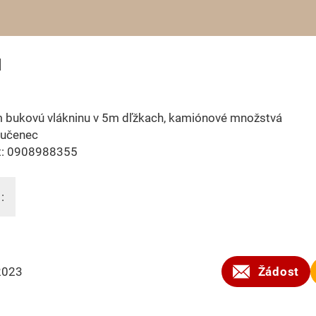
u
 bukovú vlákninu v 5m dľžkach, kamiónové množstvá
Lučenec
t: 0908988355
:
2023
Žádost