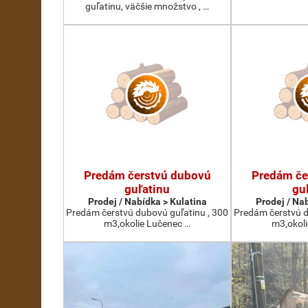
guľatinu, väčšie množstvo , …
Predám čerstvú dubovú
Predám če
guľatinu
gu
Prodej / Nabídka > Kulatina
Prodej / Na
Predám čerstvú dubovú guľatinu , 300
Predám čerstvú d
m3,okolie Lučenec …
m3,okol