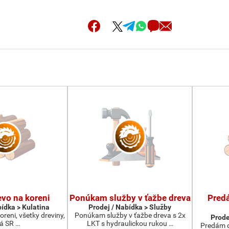
vo na koreni
Ponúkam služby v ťažbe dreva
Pred
bídka > Kulatina
Prodej / Nabídka > Služby
reni, všetky dreviny,
Ponúkam služby v ťažbe dreva s 2x
Prode
lá SR …
LKT s hydraulickou rukou …
Predám d