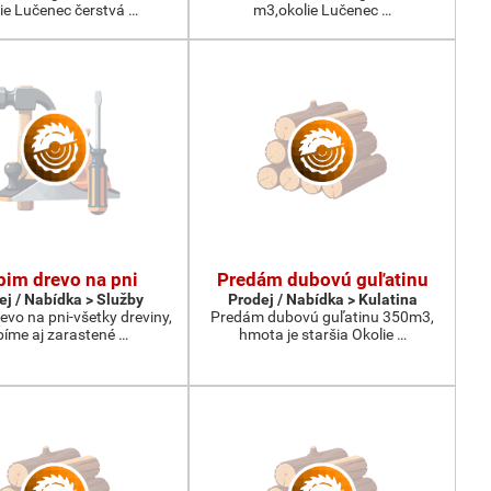
ie Lučenec čerstvá …
m3,okolie Lučenec …
im drevo na pni
Predám dubovú guľatinu
ej / Nabídka > Služby
Prodej / Nabídka > Kulatina
vo na pni-všetky dreviny,
Predám dubovú guľatinu 350m3,
bíme aj zarastené …
hmota je staršia Okolie …