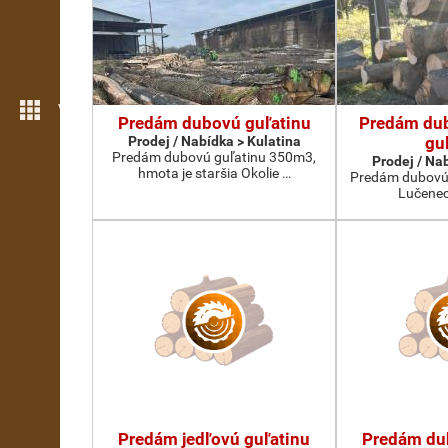
Více možností
Predám dubovú guľatinu
Predám du
Prodej / Nabídka > Kulatina
gu
Predám dubovú guľatinu 350m3,
Prodej / Na
hmota je staršia Okolie …
Predám dubovú 
Lučenec
Predám jedľovú guľatinu
Predám du