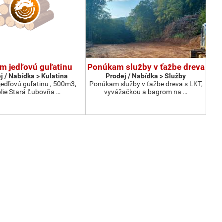
m jedľovú guľatinu
Ponúkam služby v ťažbe dreva
j / Nabídka > Kulatina
Prodej / Nabídka > Služby
edľovú guľatinu , 500m3,
Ponúkam služby v ťažbe dreva s LKT,
lie Stará Ľubovňa …
vyvážačkou a bagrom na …