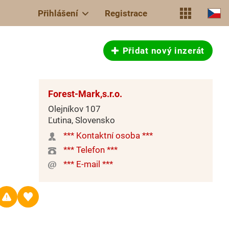
Přihlášení
Registrace
Přidat nový inzerát
Forest-Mark,s.r.o.
Olejníkov 107
Ľutina, Slovensko
*** Kontaktní osoba ***
*** Telefon ***
*** E-mail ***