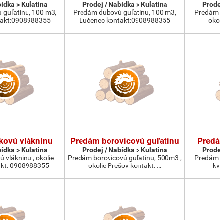
bídka > Kulatina
Prodej / Nabídka > Kulatina
Prode
guľatinu, 100 m3,
Predám dubovú guľatinu, 100 m3,
Predám 
takt:0908988355
Lučenec kontakt:0908988355
oko
kovú vlákninu
Predám borovicovú guľatinu
Predá
bídka > Kulatina
Prodej / Nabídka > Kulatina
Prode
 vlákninu , okolie
Predám borovicovú guľatinu, 500m3 ,
Predám 
akt: 0908988355
okolie Prešov kontakt: …
kva