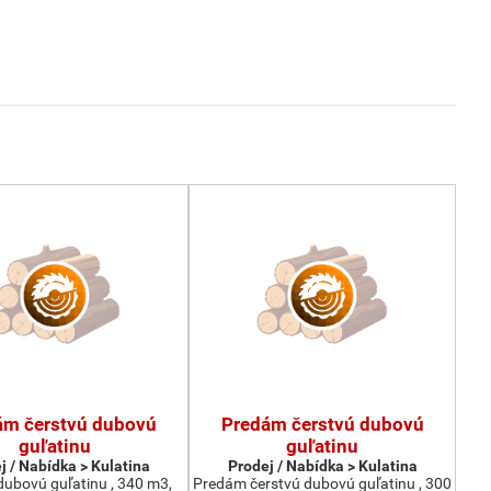
ám čerstvú dubovú
Predám čerstvú dubovú
guľatinu
guľatinu
j / Nabídka > Kulatina
Prodej / Nabídka > Kulatina
ubovú guľatinu , 340 m3,
Predám čerstvú dubovú guľatinu , 300