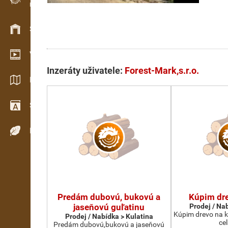
Evidence dřeva v terénu
Skladové hospodářství
Video showroom
Inzeráty uživatele:
Forest-Mark,s.r.o.
Katalogy / Brožury
Slovník
Dřeviny
Predám dubovú, bukovú a
Kúpim dre
jaseňovú guľatinu
Prodej / Na
Kúpim drevo na ko
Prodej / Nabídka > Kulatina
ce
Predám dubovú,bukovú a jaseňovú