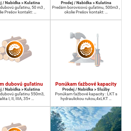
j / Nabídka > Kulatina
Prodej / Nabídka > Kulatina
dubovú guľatinu, 50 m3 ,
Predám borovicovú guľatinu, 500m3 ,
lie Prešov kontakt: …
okolie Prešov kontakt: …
m dubovú guľatinu
Ponúkam ťažbové kapacity
j / Nabídka > Kulatina
Prodej / Nabídka > Služby
dubovú guľatinu 550m3,
Ponúkam ťažbové kapacity : LKT s
lita I, II, IIIA, 35+ …
hydraulickou rukou,4xLKT …