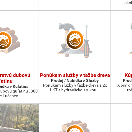
okol
rstvú dubovú
Ponúkam služby v ťažbe dreva
Kúp
ľatinu
Prodej / Nabídka > Služby
Prod
Ponúkam služby v ťažbe dreva s 2x
Kúpim dre
bídka > Kulatina
LKT s hydraulickou rukou …
ro
ubovú guľatinu , 300
ie Lučenec …