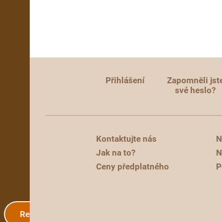
Přihlášení
Zapomněli jst
své heslo?
Kontaktujte nás
N
Jak na to?
N
Ceny předplatného
P
Registrace