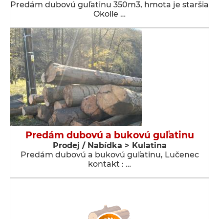
Predám dubovú guľatinu 350m3, hmota je staršia
Okolie …
Predám dubovú a bukovú guľatinu
Prodej / Nabídka > Kulatina
Predám dubovú a bukovú guľatinu, Lučenec
kontakt : …