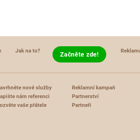
e
Jak na to?
Reklam
Začněte zde!
avrhněte nové služby
Reklamní kampaň
apište nám referenci
Partnerství
ozvěte vaše přátele
Partneři