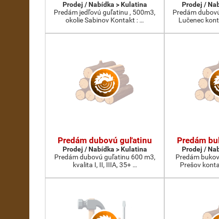
Prodej / Nabídka > Kulatina
Prodej / Na
Predám jedľovú guľatinu , 500m3,
Predám dubovú 
okolie Sabinov Kontakt : …
Lučenec kon
Predám dubovú guľatinu
Predám bu
Prodej / Nabídka > Kulatina
Prodej / Na
Predám dubovú guľatinu 600 m3,
Predám bukovú
kvalita I, II, IIIA, 35+ …
Prešov kont