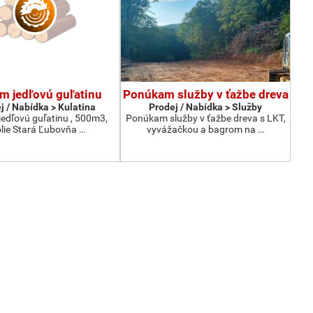
m jedľovú guľatinu
Ponúkam služby v ťažbe dreva
j / Nabídka > Kulatina
Prodej / Nabídka > Služby
edľovú guľatinu , 500m3,
Ponúkam služby v ťažbe dreva s LKT,
lie Stará Ľubovňa …
vyvážačkou a bagrom na …