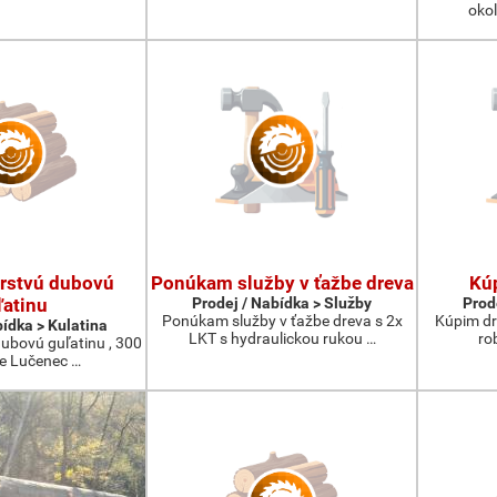
okol
rstvú dubovú
Ponúkam služby v ťažbe dreva
Kúp
ľatinu
Prodej / Nabídka > Služby
Prod
Ponúkam služby v ťažbe dreva s 2x
Kúpim dre
bídka > Kulatina
LKT s hydraulickou rukou …
ro
ubovú guľatinu , 300
ie Lučenec …