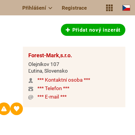
Přihlášení
Registrace
Přidat nový inzerát
Forest-Mark,s.r.o.
Olejníkov 107
Ľutina, Slovensko
*** Kontaktní osoba ***
*** Telefon ***
*** E-mail ***