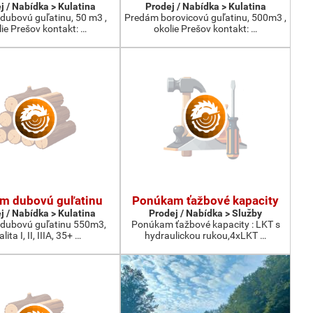
j / Nabídka > Kulatina
Prodej / Nabídka > Kulatina
dubovú guľatinu, 50 m3 ,
Predám borovicovú guľatinu, 500m3 ,
lie Prešov kontakt: …
okolie Prešov kontakt: …
m dubovú guľatinu
Ponúkam ťažbové kapacity
j / Nabídka > Kulatina
Prodej / Nabídka > Služby
dubovú guľatinu 550m3,
Ponúkam ťažbové kapacity : LKT s
lita I, II, IIIA, 35+ …
hydraulickou rukou,4xLKT …