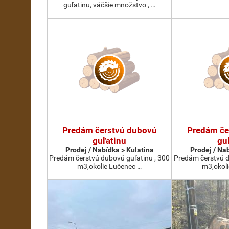
guľatinu, väčšie množstvo , …
Predám čerstvú dubovú
Predám če
guľatinu
gu
Prodej / Nabídka > Kulatina
Prodej / Na
Predám čerstvú dubovú guľatinu , 300
Predám čerstvú d
m3,okolie Lučenec …
m3,okol