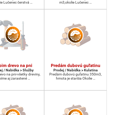
ie Lučenec čerstvá …
m3,okolie Lučenec …
im drevo na pni
Predám dubovú guľatinu
ej / Nabídka > Služby
Prodej / Nabídka > Kulatina
vo na pni-všetky dreviny,
Predám dubovú guľatinu 350m3,
bíme aj zarastené …
hmota je staršia Okolie …