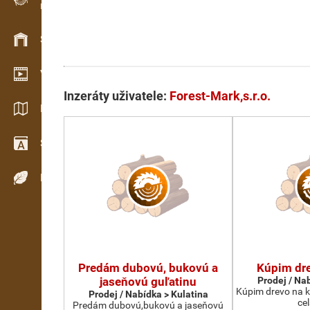
Evidence dřeva v terénu
Skladové hospodářství
Video showroom
Inzeráty uživatele:
Forest-Mark,s.r.o.
Katalogy / Brožury
Slovník
Dřeviny
Predám dubovú, bukovú a
Kúpim dre
jaseňovú guľatinu
Prodej / Na
Kúpim drevo na ko
Prodej / Nabídka > Kulatina
ce
Predám dubovú,bukovú a jaseňovú