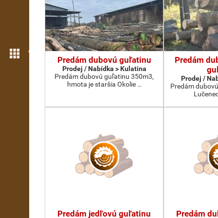
Více možností
Predám dubovú guľatinu
Predám du
Prodej / Nabídka > Kulatina
gu
Predám dubovú guľatinu 350m3,
Prodej / Na
hmota je staršia Okolie …
Predám dubovú 
Lučenec
Predám jedľovú guľatinu
Predám du