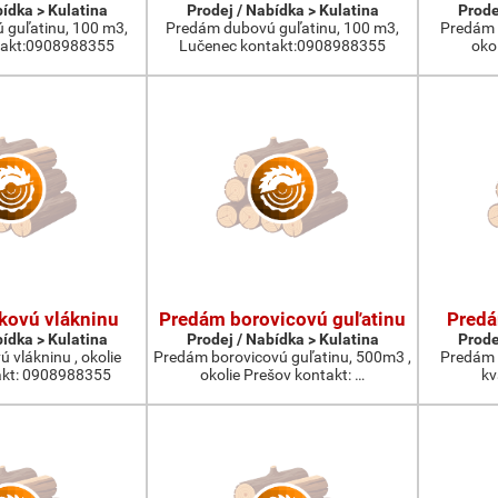
bídka > Kulatina
Prodej / Nabídka > Kulatina
Prode
guľatinu, 100 m3,
Predám dubovú guľatinu, 100 m3,
Predám 
takt:0908988355
Lučenec kontakt:0908988355
oko
kovú vlákninu
Predám borovicovú guľatinu
Predá
bídka > Kulatina
Prodej / Nabídka > Kulatina
Prode
 vlákninu , okolie
Predám borovicovú guľatinu, 500m3 ,
Predám 
akt: 0908988355
okolie Prešov kontakt: …
kva