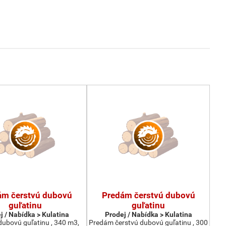
ám čerstvú dubovú
Predám čerstvú dubovú
guľatinu
guľatinu
j / Nabídka > Kulatina
Prodej / Nabídka > Kulatina
ubovú guľatinu , 340 m3,
Predám čerstvú dubovú guľatinu , 300