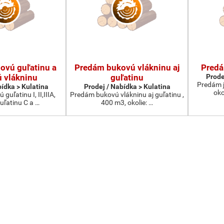
ovú guľatinu a
Predám bukovú vlákninu aj
Predá
 vlákninu
guľatinu
Prode
Predám j
bídka > Kulatina
Prodej / Nabídka > Kulatina
oko
uľatinu I, II,IIIA,
Predám bukovú vlákninu aj guľatinu ,
uľatinu C a …
400 m3, okolie: …