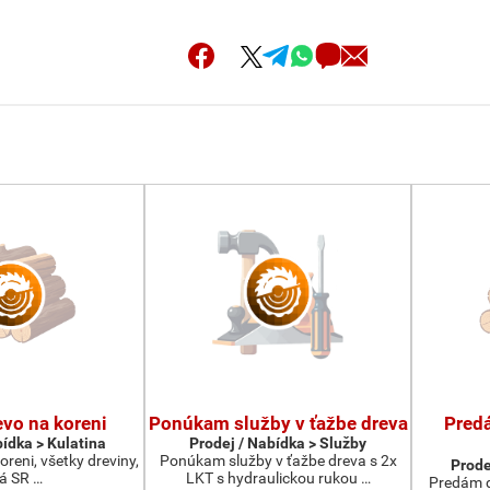
vo na koreni
Ponúkam služby v ťažbe dreva
Pred
bídka > Kulatina
Prodej / Nabídka > Služby
reni, všetky dreviny,
Ponúkam služby v ťažbe dreva s 2x
Prode
lá SR …
LKT s hydraulickou rukou …
Predám d