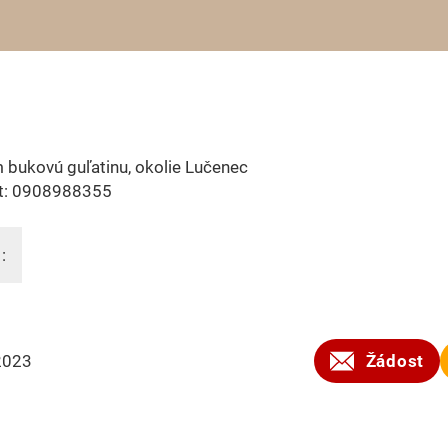
u
bukovú guľatinu, okolie Lučenec
t: 0908988355
:
2023
Žádost