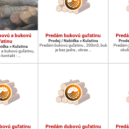
bovú a bukovú
Predám bukovú guľatinu
Predá
ľatinu
Prodej / Nabídka > Kulatina
Prode
Predám bukovú guľatinu , 200m3, buk
Predám j
bídka > Kulatina
je bez jadra , okres …
okol
a bukovú guľatinu,
 kontakt : …
bovú guľatinu
Predám dubovú guľatinu
Predá