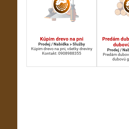
Kúpim drevo na pni
Predám dub
Prodej / Nabídka > Služby
dubovú
Kúpim drevo na pni, všetky dreviny
Prodej / Na
Kontakt: 0908988355
Predám dubovú g
dubovú g