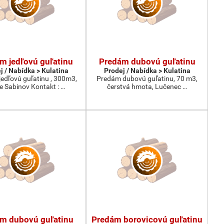
m jedľovú guľatinu
Predám dubovú guľatinu
j / Nabídka > Kulatina
Prodej / Nabídka > Kulatina
edľovú guľatinu , 300m3,
Predám dubovú guľatinu, 70 m3,
ie Sabinov Kontakt : …
čerstvá hmota, Lučenec …
m dubovú guľatinu
Predám borovicovú guľatinu