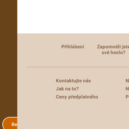
Přihlášení
Zapomněli jst
své heslo?
Kontaktujte nás
N
Jak na to?
N
Ceny předplatného
P
Registrace