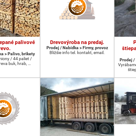
epané palivové
Drevovýroba na predaj.
P
revo.
Prodej / Nabídka > Firmy, provoz
štiepa
Bližšie info tel. kontakt, email.
a > Palivo, brikety
ony / 44 paliet /
Prodej /
reva buk, hrab, …
Vyrábame
štie