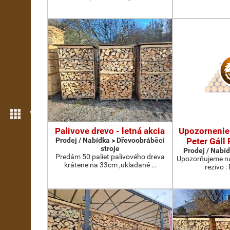
Více možností
Palivove drevo - letná akcia
Upozornenie,
Prodej / Nabídka > Dřevoobráběcí
Peter Gáll 
stroje
Prodej / Nabíd
Predám 50 paliet palivového dreva
Upozorňujeme na
krátene na 33cm ,ukladané …
rezivo :