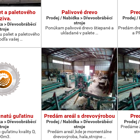
et a paletového
Palivové drevo
Pre
ziva.
Prodej / Nabídka > Dřevoobráběcí
Prodej /
stroje
ka > Dřevoobráběcí
Ponúkam palivové drevo štiepané a
Predám dre
troje
ukladané v palete …
a P
 paliet a paletového
odľa vašej …
čnatú guľatinu
Predám areál s drevovýrobou
Pre
ka > Dřevoobráběcí
Prodej / Nabídka > Dřevoobráběcí
Prodej /
troje
stroje
Predáme 
 guľatinu kvality D,
Predám areál ,kde je momentálne
st
00m3.
drevovýroba, hala,strojne …