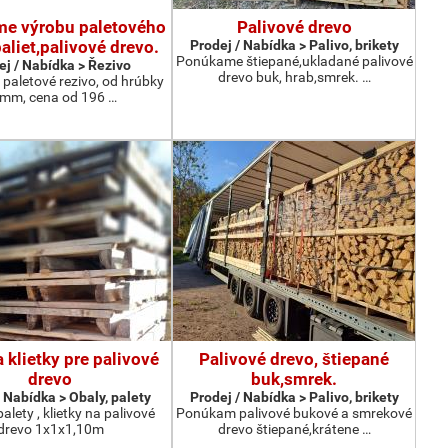
e výrobu paletového
Palivové drevo
paliet,palivové drevo.
Prodej / Nabídka > Palivo, brikety
Ponúkame štiepané,ukladané palivové
ej / Nabídka > Řezivo
drevo buk, hrab,smrek. …
paletové rezivo, od hrúbky
mm, cena od 196 …
a klietky pre palivové
Palivové drevo, štiepané
drevo
buk,smrek.
 Nabídka > Obaly, palety
Prodej / Nabídka > Palivo, brikety
lety , klietky na palivové
Ponúkam palivové bukové a smrekové
drevo 1x1x1,10m
drevo štiepané,krátene …