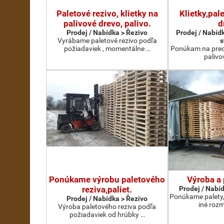
Paletové rezivo, klietky na
Klietky,pal
palivové drevo, palivo.
d
Prodej / Nabídka > Řezivo
Prodej / Nabíd
Vyrábame paletové rezivo podľa
s
požiadaviek , momentálne …
Ponúkam na preda
palivo
Ponúkame výrobu paletového
Výroba a 
reziva,paliet.
Prodej / Nabíd
Ponúkame palety,
Prodej / Nabídka > Řezivo
iné roz
Výroba paletového reziva podľa
požiadaviek od hrúbky …