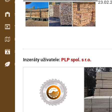
23.02.
Evidence dřeva v terénu
Skladové hospodářství
Video showroom
Katalogy / Brožury
Slovník
Inzeráty uživatele:
PLP spol. s r.o.
Dřeviny