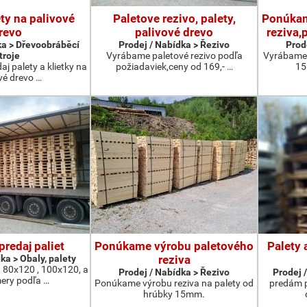
ety na palivové
Paletove rezivo, palety,
Ponúkam
revo
palivové drevo
reziva,
ka > Dřevoobráběcí
Prodej / Nabídka > Řezivo
Prod
troje
Vyrábame paletové rezivo podľa
Vyrábame 
j palety a klietky na
požiadaviek,ceny od 169,- …
15
vé drevo …
predaj paliet
Ponúkame výrobu paletového
Palety 
ka > Obaly, palety
reziva
 80x120 , 100x120, a
Prodej / Nabídka > Řezivo
Prodej /
mery podľa …
Ponúkame výrobu reziva na palety od
predám pa
hrúbky 15mm.