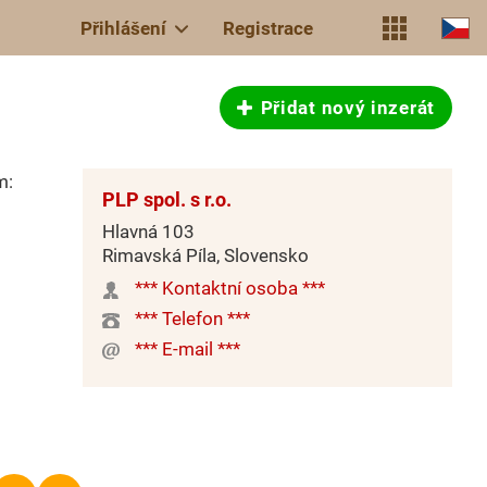
Přihlášení
Registrace
Přidat nový inzerát
m:
PLP spol. s r.o.
Hlavná 103
Rimavská Píla, Slovensko
*** Kontaktní osoba ***
*** Telefon ***
*** E-mail ***