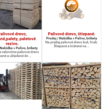
alivové drevo,
Palivové drevo, štiepané.
né,palety, paletové
Prodej / Nabídka > Palivo, brikety
Na predaj palivové drevo buk, hrab.
rezivo.
Štiepané a krátené na …
 Nabídka > Palivo, brikety
 celoročne palivové drevo
pané a ukladané do …