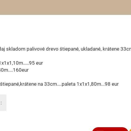
aj skladom palivové drevo štiepané, ukladané, krátene 33c
1x1x1,10m.....95 eur
80m....160eur
štiepané,krátene na 33cm....paleta 1x1x1,80m...98 eur
: