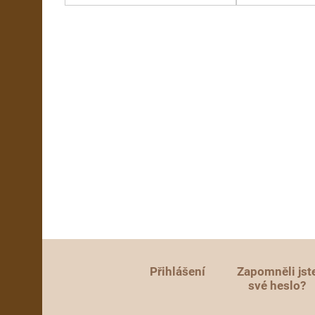
Přihlášení
Zapomněli jst
své heslo?