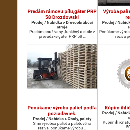
Predám rámovu pílu,gáter PRP
Výroba pali
58 Drozdowski
re
Prodej / Nabídka > Dřevoobráběcí
Prodej / Nabíd
stroje
s
Predám používany ,funkčný a stále v
Ponúkame výrobu
prevádzke gáter PRP 58 …
reziva p
Ponúkame výrobu paliet podľa
Kúpim ihli
požiadaviek.
Prodej / Nabíd
s
Prodej / Nabídka > Obaly, palety
Kúpim ihličnatú
Sme výrobca paliet a paletového
5
reziva, ponúkame výrobu …