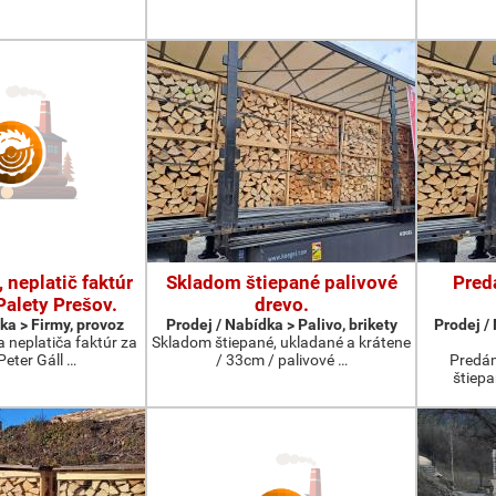
 neplatič faktúr
Skladom štiepané palivové
Pred
Palety Prešov.
drevo.
ka > Firmy, provoz
Prodej / Nabídka > Palivo, brikety
Prodej /
 neplatiča faktúr za
Skladom štiepané, ukladané a krátene
 Peter Gáll …
/ 33cm / palivové …
Predám
štiepa