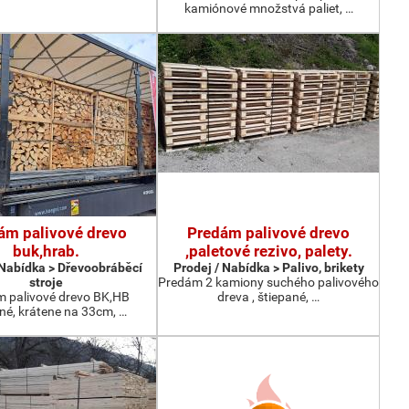
kamiónové množstvá paliet, …
ám palivové drevo
Predám palivové drevo
buk,hrab.
,paletové rezivo, palety.
 Nabídka > Dřevoobráběcí
Prodej / Nabídka > Palivo, brikety
stroje
Predám 2 kamiony suchého palivového
 palivové drevo BK,HB
dreva , štiepané, …
né, krátene na 33cm, …