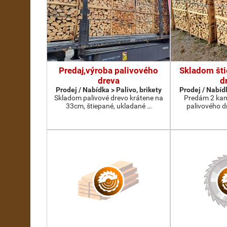
Predaj,výroba palivového
Skladom šti
dreva
d
Prodej / Nabídka > Palivo, brikety
Prodej / Nabídk
Skladom palivové drevo krátene na
Predám 2 kami
33cm, štiepané, ukladané …
palivového d