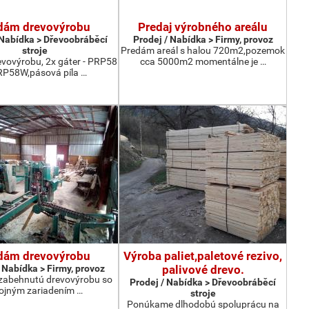
dám drevovýrobu
Predaj výrobného areálu
 Nabídka > Dřevoobráběcí
Prodej / Nabídka > Firmy, provoz
stroje
Predám areál s halou 720m2,pozemok
vovýrobu, 2x gáter - PRP58
cca 5000m2 momentálne je …
RP58W,pásová píla …
dám drevovýrobu
Výroba paliet,paletové rezivo,
 Nabídka > Firmy, provoz
palivové drevo.
zabehnutú drevovýrobu so
Prodej / Nabídka > Dřevoobráběcí
rojným zariadením …
stroje
Ponúkame dlhodobú spoluprácu na