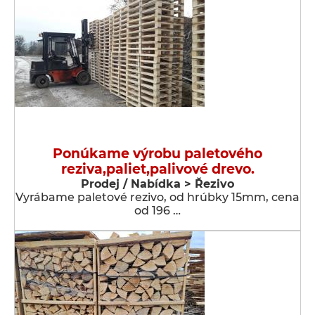
Ponúkame výrobu paletového
reziva,paliet,palivové drevo.
Prodej / Nabídka > Řezivo
Vyrábame paletové rezivo, od hrúbky 15mm, cena
od 196 …