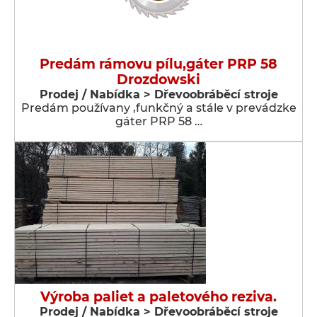
Predám rámovu pílu,gáter PRP 58
Drozdowski
Prodej / Nabídka > Dřevoobráběcí stroje
Predám používany ,funkčný a stále v prevádzke
gáter PRP 58 …
Výroba paliet a paletového reziva.
Prodej / Nabídka > Dřevoobráběcí stroje