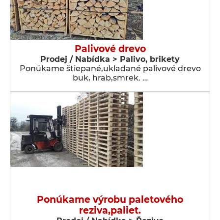
Palivové drevo
Prodej / Nabídka > Palivo, brikety
Ponúkame štiepané,ukladané palivové drevo
buk, hrab,smrek. …
Ponúkame výrobu paletového
reziva,paliet.