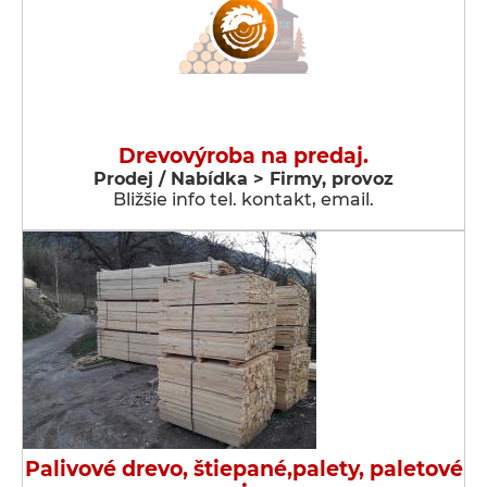
Drevovýroba na predaj.
Prodej / Nabídka > Firmy, provoz
Bližšie info tel. kontakt, email.
Palivové drevo, štiepané,palety, paletové