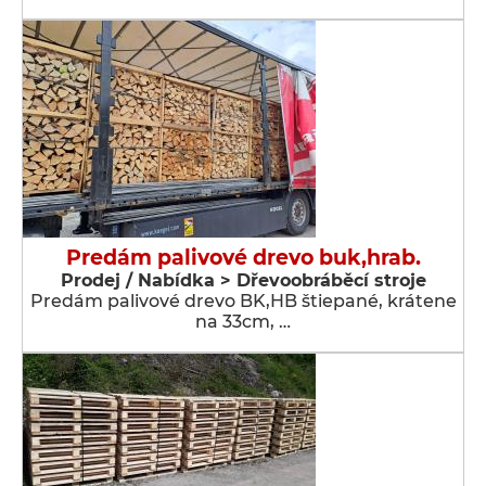
Predám palivové drevo buk,hrab.
Prodej / Nabídka > Dřevoobráběcí stroje
Predám palivové drevo BK,HB štiepané, krátene
na 33cm, …