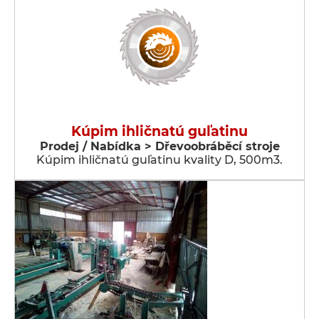
Kúpim ihličnatú guľatinu
Prodej / Nabídka > Dřevoobráběcí stroje
Kúpim ihličnatú guľatinu kvality D, 500m3.