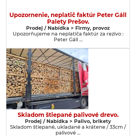
Upozornenie, neplatič faktúr Peter Gáll
Palety Prešov.
Prodej / Nabídka > Firmy, provoz
Upozorňujeme na neplatiča faktúr za rezivo :
Peter Gáll …
Skladom štiepané palivové drevo.
Prodej / Nabídka > Palivo, brikety
Skladom štiepané, ukladané a krátene / 33cm /
palivové …