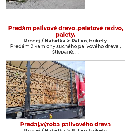
Predám palivové drevo ,paletové rezivo,
palety.
Prodej / Nabídka > Palivo, brikety
Predám 2 kamiony suchého palivového dreva ,
štiepané, …
Predaj,výroba palivového dreva
Prodej / Nabídka > Palivo, brikety