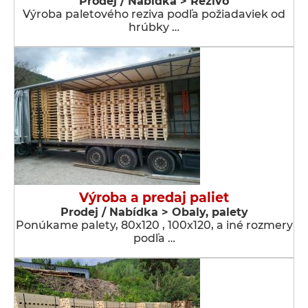
Prodej / Nabídka > Řezivo
Výroba paletového reziva podľa požiadaviek od
hrúbky …
Výroba a predaj paliet
Prodej / Nabídka > Obaly, palety
Ponúkame palety, 80x120 , 100x120, a iné rozmery
podľa …