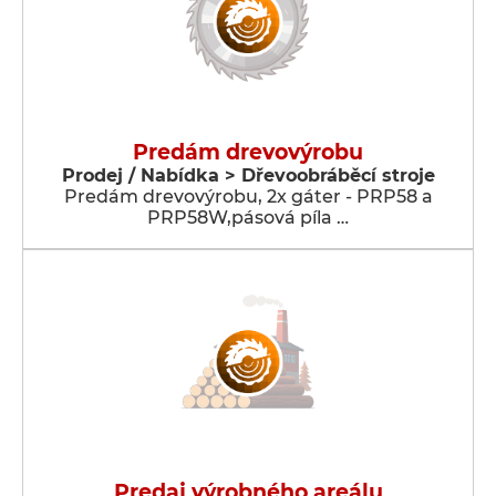
Predám drevovýrobu
Prodej / Nabídka > Dřevoobráběcí stroje
Predám drevovýrobu, 2x gáter - PRP58 a
PRP58W,pásová píla …
Predaj výrobného areálu