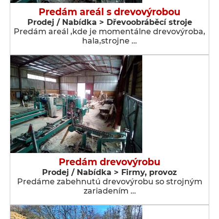
Predám areál s drevovýrobou
Prodej / Nabídka > Dřevoobráběcí stroje
Predám areál ,kde je momentálne drevovýroba,
hala,strojne …
Predám drevovýrobu
Prodej / Nabídka > Firmy, provoz
Predáme zabehnutú drevovýrobu so strojným
zariadením …