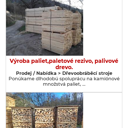
Výroba paliet,paletové rezivo, palivové
drevo.
Prodej / Nabídka > Dřevoobráběcí stroje
Ponúkame dlhodobú spoluprácu na kamiónové
množstvá paliet, …