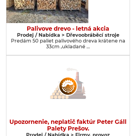
Palivove drevo - letná akcia
Prodej / Nabídka > Dřevoobráběcí stroje
Predám 50 paliet palivového dreva krátene na
33cm ,ukladané …
Upozornenie, neplatič faktúr Peter Gáll
Palety Prešov.
Prodej / Nabídka > Firmy, provoz