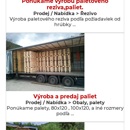
Ponúkame výrobu paletového
reziva,paliet.
Prodej / Nabídka > Řezivo
Výroba paletového reziva podľa požiadaviek od
hrúbky …
Výroba a predaj paliet
Prodej / Nabídka > Obaly, palety
Ponúkame palety, 80x120 , 100x120, a iné rozmery
podľa …