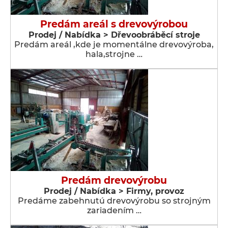
Predám areál s drevovýrobou
Prodej / Nabídka > Dřevoobráběcí stroje
Predám areál ,kde je momentálne drevovýroba,
hala,strojne …
Predám drevovýrobu
Prodej / Nabídka > Firmy, provoz
Predáme zabehnutú drevovýrobu so strojným
zariadením …