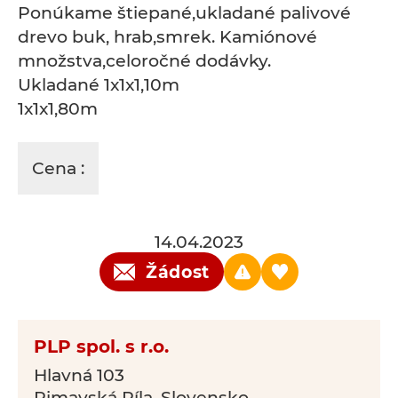
Ponúkame štiepané,ukladané palivové
drevo buk, hrab,smrek. Kamiónové
množstva,celoročné dodávky.
Ukladané 1x1x1,10m
1x1x1,80m
Cena :
14.04.2023
Žádost
PLP spol. s r.o.
Hlavná 103
Rimavská Píla, Slovensko