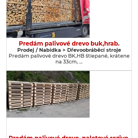
Predám palivové drevo buk,hrab.
Prodej / Nabídka > Dřevoobráběcí stroje
Predám palivové drevo BK,HB štiepané, krátene
na 33cm, …