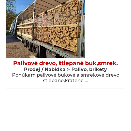
Palivové drevo, štiepané buk,smrek.
Prodej / Nabídka > Palivo, brikety
Ponúkam palivové bukové a smrekové drevo
štiepané,krátene …