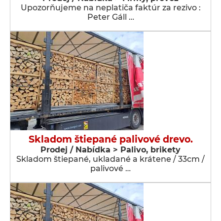
Upozorňujeme na neplatiča faktúr za rezivo :
Peter Gáll …
Skladom štiepané palivové drevo.
Prodej / Nabídka > Palivo, brikety
Skladom štiepané, ukladané a krátene / 33cm /
palivové …