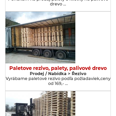
drevo …
Paletove rezivo, palety, palivové drevo
Prodej / Nabídka > Řezivo
Vyrábame paletové rezivo podľa požiadaviek,ceny
od 169,- …