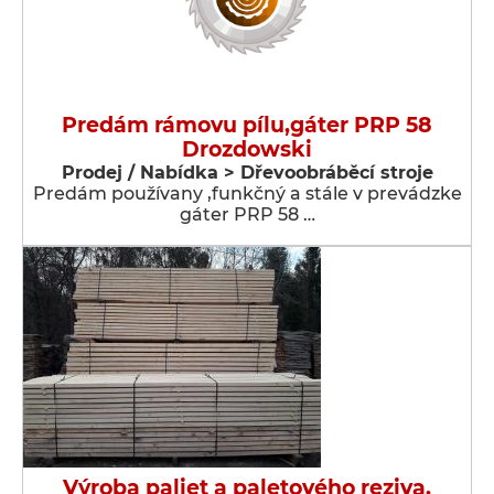
Predám rámovu pílu,gáter PRP 58
Drozdowski
Prodej / Nabídka > Dřevoobráběcí stroje
Predám používany ,funkčný a stále v prevádzke
gáter PRP 58 …
Výroba paliet a paletového reziva.