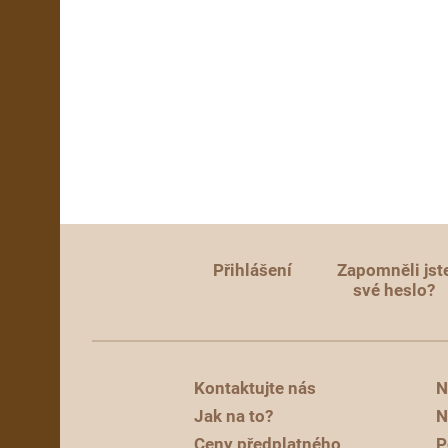
Přihlášení
Zapomněli jst
své heslo?
Kontaktujte nás
N
Jak na to?
N
Ceny předplatného
P