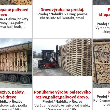
epané palivové
Drevovýroba na predaj.
P
revo.
Prodej / Nabídka > Firmy, provoz
štiepa
Bližšie info tel. kontakt, email.
a > Palivo, brikety
ony / 44 paliet /
Prodej /
reva buk, hrab, …
Vyrábame
štie
ezivo, palety,
Ponúkame výrobu paletového
ové drevo
reziva,paliet,palivové drevo.
Prodej /
Ponúkame š
abídka > Řezivo
Prodej / Nabídka > Řezivo
drev
tové rezivo podľa
Vyrábame paletové rezivo, od hrúbky
,ceny od 169,- …
15mm, cena od 196 …