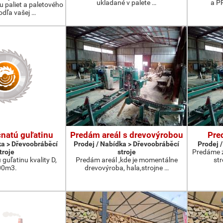
ukladané v palete …
a P
 paliet a paletového
odľa vašej …
čnatú guľatinu
Predám areál s drevovýrobou
Pre
ka > Dřevoobráběcí
Prodej / Nabídka > Dřevoobráběcí
Prodej /
troje
stroje
Predáme 
 guľatinu kvality D,
Predám areál ,kde je momentálne
st
00m3.
drevovýroba, hala,strojne …