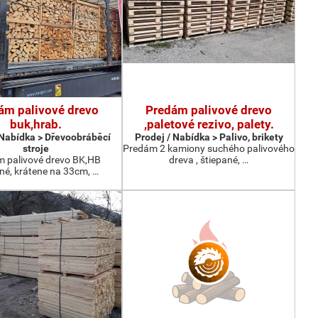
ám palivové drevo
Predám palivové drevo
buk,hrab.
,paletové rezivo, palety.
 Nabídka > Dřevoobráběcí
Prodej / Nabídka > Palivo, brikety
stroje
Predám 2 kamiony suchého palivového
 palivové drevo BK,HB
dreva , štiepané, …
né, krátene na 33cm, …