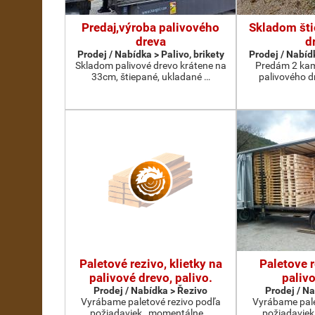
Predaj,výroba palivového
Skladom šti
dreva
d
Prodej / Nabídka > Palivo, brikety
Prodej / Nabídk
Skladom palivové drevo krátene na
Predám 2 kami
33cm, štiepané, ukladané …
palivového d
Paletové rezivo, klietky na
Paletove r
palivové drevo, palivo.
paliv
Prodej / Nabídka > Řezivo
Prodej / N
Vyrábame paletové rezivo podľa
Vyrábame pale
požiadaviek , momentálne …
požiadaviek