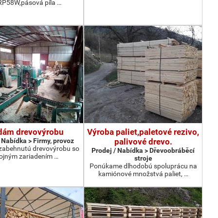
RP58W,pásová píla …
dám drevovýrobu
Výroba paliet,paletové rezivo,
 Nabídka > Firmy, provoz
palivové drevo.
zabehnutú drevovýrobu so
Prodej / Nabídka > Dřevoobráběcí
rojným zariadením …
stroje
Ponúkame dlhodobú spoluprácu na
kamiónové množstvá paliet, …