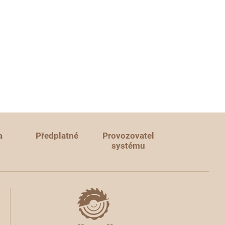
a
Předplatné
Provozovatel
systému