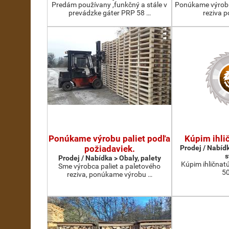
Predám používany ,funkčný a stále v
Ponúkame výrobu
prevádzke gáter PRP 58 …
reziva p
Ponúkame výrobu paliet podľa
Kúpim ihli
požiadaviek.
Prodej / Nabíd
s
Prodej / Nabídka > Obaly, palety
Kúpim ihličnatú
Sme výrobca paliet a paletového
5
reziva, ponúkame výrobu …