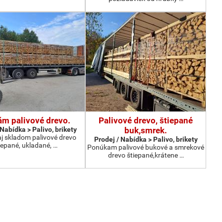
ám palivové drevo.
Palivové drevo, štiepané
 Nabídka > Palivo, brikety
buk,smrek.
j skladom palivové drevo
Prodej / Nabídka > Palivo, brikety
iepané, ukladané, …
Ponúkam palivové bukové a smrekové
drevo štiepané,krátene …