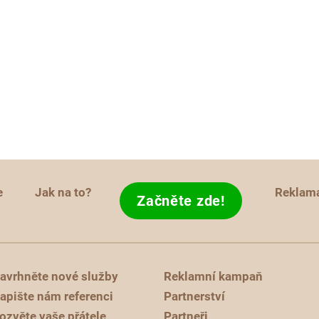
e
Jak na to?
Reklam
Začněte zde!
avrhněte nové služby
Reklamní kampaň
apište nám referenci
Partnerství
ozvěte vaše přátele
Partneři