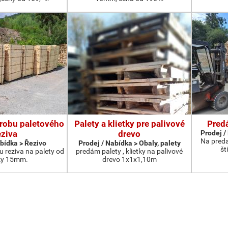
robu paletového
Palety a klietky pre palivové
Pred
eziva
drevo
Prodej /
Na preda
abídka > Řezivo
Prodej / Nabídka > Obaly, palety
št
 reziva na palety od
predám palety , klietky na palivové
ky 15mm.
drevo 1x1x1,10m