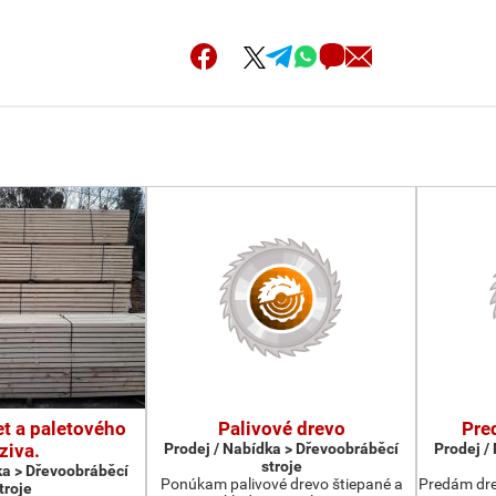
et a paletového
Palivové drevo
Pre
ziva.
Prodej / Nabídka > Dřevoobráběcí
Prodej /
stroje
ka > Dřevoobráběcí
Ponúkam palivové drevo štiepané a
Predám dre
troje