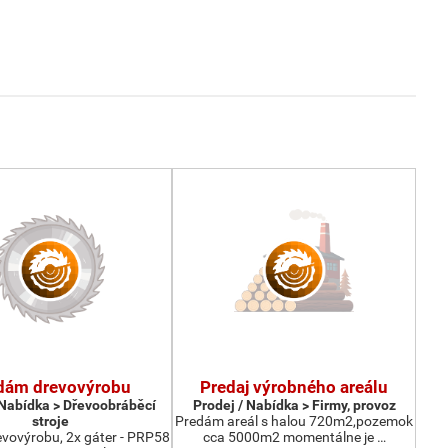
dám drevovýrobu
Predaj výrobného areálu
 Nabídka > Dřevoobráběcí
Prodej / Nabídka > Firmy, provoz
stroje
Predám areál s halou 720m2,pozemok
vovýrobu, 2x gáter - PRP58
cca 5000m2 momentálne je …