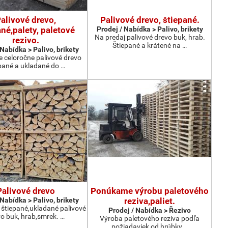
alivové drevo,
Palivové drevo, štiepané.
né,palety, paletové
Prodej / Nabídka > Palivo, brikety
Na predaj palivové drevo buk, hrab.
rezivo.
Štiepané a krátené na …
 Nabídka > Palivo, brikety
 celoročne palivové drevo
pané a ukladané do …
Palivové drevo
Ponúkame výrobu paletového
 Nabídka > Palivo, brikety
reziva,paliet.
tiepané,ukladané palivové
Prodej / Nabídka > Řezivo
o buk, hrab,smrek. …
Výroba paletového reziva podľa
požiadaviek od hrúbky …