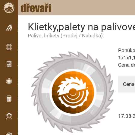
Klietky,palety na palivov
Inzerce
Řádková inzerce
Palivo, brikety
(Prodej / Nabídka)
Inzerce
Ponúkam
Mezinárodní inzerce
1x1x1,
Aktuality / Články
Cena d
OPTI-TIMB
Cena 
Pořezová schémata
Dřevařské kalkulačky
WoodProfi
17.08.
Objem dřeva s AI
Záznamník