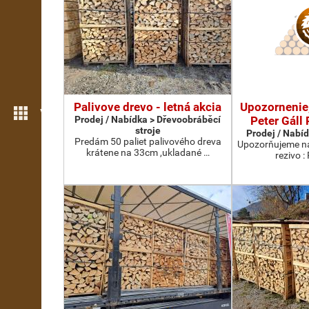
Palivove drevo - letná akcia
Upozornenie,
Více možností
Prodej / Nabídka > Dřevoobráběcí
Peter Gáll 
stroje
Prodej / Nabíd
Predám 50 paliet palivového dreva
Upozorňujeme na
krátene na 33cm ,ukladané …
rezivo :