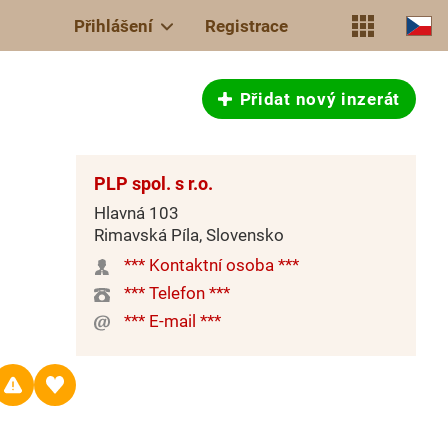
Přihlášení
Registrace
Přidat nový inzerát
PLP spol. s r.o.
Hlavná 103
Rimavská Píla, Slovensko
*** Kontaktní osoba ***
*** Telefon ***
*** E-mail ***