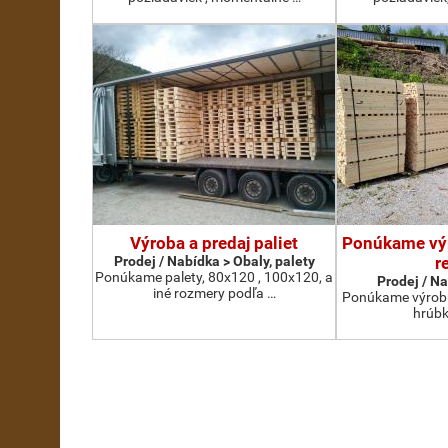
Výroba a predaj paliet
Ponúkame vý
Prodej / Nabídka > Obaly, palety
r
Ponúkame palety, 80x120 , 100x120, a
Prodej / N
iné rozmery podľa …
Ponúkame výrobu
hrúb