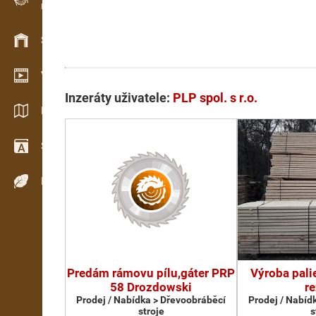
Evidence dřeva v terénu
Skladové hospodářství
Video showroom
Inzeráty uživatele:
PLP spol. s r.o.
Katalogy / Brožury
Slovník
Dřeviny
Predám rámovu pílu,gáter PRP
Výroba pali
58 Drozdowski
re
Prodej / Nabídka > Dřevoobráběcí
Prodej / Nabíd
stroje
s