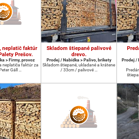
 neplatič faktúr
Skladom štiepané palivové
Pred
Palety Prešov.
drevo.
ka > Firmy, provoz
Prodej / Nabídka > Palivo, brikety
Prodej /
 neplatiča faktúr za
Skladom štiepané, ukladané a krátene
 Peter Gáll …
/ 33cm / palivové …
Predám
štiepa