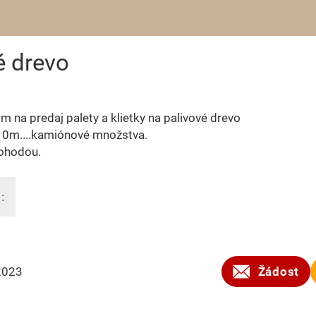
é drevo
 na predaj palety a klietky na palivové drevo
10m....kamiónové množstva.
ohodou.
:
2023
Žádost