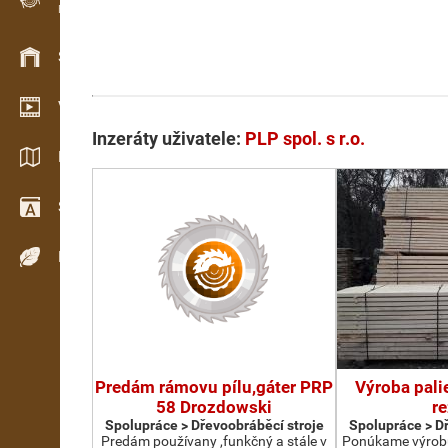
Evidence dřeva v terénu
Skladové hospodářství
Video showroom
Inzeráty uživatele:
PLP spol. s r.o.
Katalogy / Brožury
Slovník
Dřeviny
Predám rámovu pílu,gáter PRP
Výroba pali
58 Drozdowski
re
Spolupráce > Dřevoobráběcí stroje
Spolupráce > D
Predám používany ,funkčný a stále v
Ponúkame výrobu