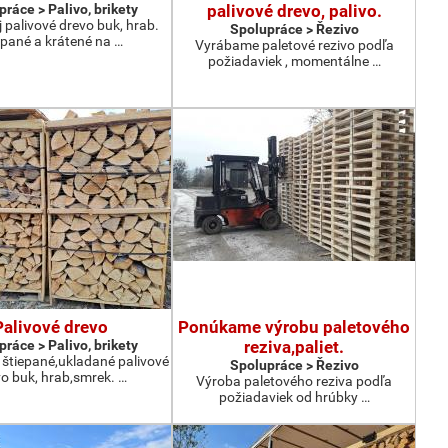
ráce > Palivo, brikety
palivové drevo, palivo.
 palivové drevo buk, hrab.
Spolupráce > Řezivo
epané a krátené na …
Vyrábame paletové rezivo podľa
požiadaviek , momentálne …
Palivové drevo
Ponúkame výrobu paletového
ráce > Palivo, brikety
reziva,paliet.
tiepané,ukladané palivové
Spolupráce > Řezivo
o buk, hrab,smrek. …
Výroba paletového reziva podľa
požiadaviek od hrúbky …