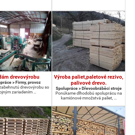
dám drevovýrobu
Výroba paliet,paletové rezivo,
práce > Firmy, provoz
palivové drevo.
zabehnutú drevovýrobu so
Spolupráce > Dřevoobráběcí stroje
rojným zariadením …
Ponúkame dlhodobú spoluprácu na
kamiónové množstvá paliet, …