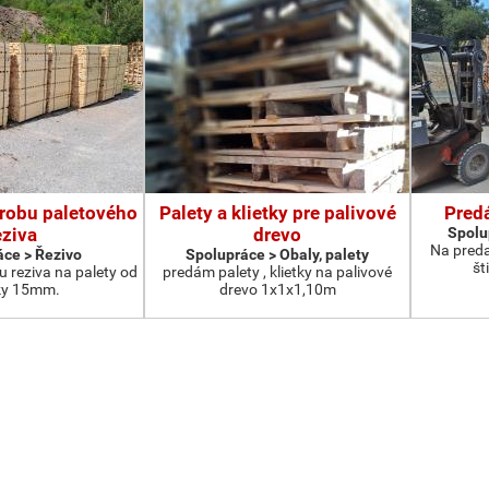
robu paletového
Palety a klietky pre palivové
Pred
eziva
drevo
Spolup
Na preda
ce > Řezivo
Spolupráce > Obaly, palety
št
 reziva na palety od
predám palety , klietky na palivové
ky 15mm.
drevo 1x1x1,10m