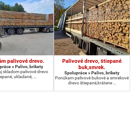
ám palivové drevo.
Palivové drevo, štiepané
ráce > Palivo, brikety
buk,smrek.
j skladom palivové drevo
Spolupráce > Palivo, brikety
iepané, ukladané, …
Ponúkam palivové bukové a smrekové
drevo štiepané,krátene …