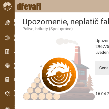
Upozornenie, neplatič fa
Inzerce
Řádková inzerce
Palivo, brikety
(Spolupráce)
Inzerce
Upozorň
Mezinárodní inzerce
2967/5
Aktuality / Články
uveden
OPTI-TIMB
Cena 
Pořezová schémata
Dřevařské kalkulačky
WoodProfi
16.04.
Objem dřeva s AI
Záznamník