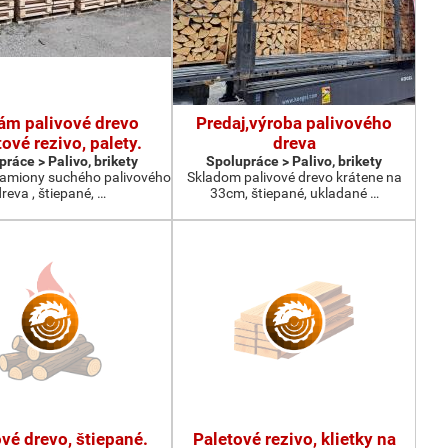
ám palivové drevo
Predaj,výroba palivového
tové rezivo, palety.
dreva
ráce > Palivo, brikety
Spolupráce > Palivo, brikety
amiony suchého palivového
Skladom palivové drevo krátene na
reva , štiepané, …
33cm, štiepané, ukladané …
vé drevo, štiepané.
Paletové rezivo, klietky na