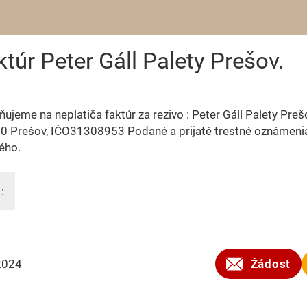
ktúr Peter Gáll Palety Prešov.
ujeme na neplatiča faktúr za rezivo : Peter Gáll Palety Pre
0 Prešov, IČO31308953 Podané a prijaté trestné oznámeni
ého.
:
2024
Žádost