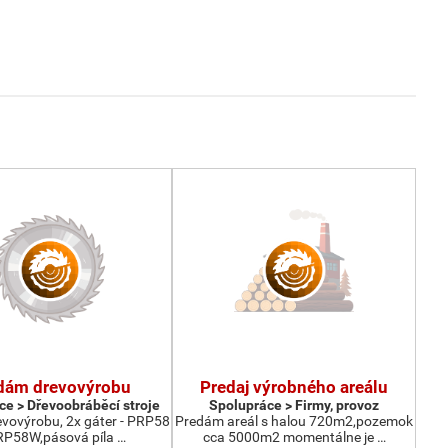
dám drevovýrobu
Predaj výrobného areálu
ce > Dřevoobráběcí stroje
Spolupráce > Firmy, provoz
vovýrobu, 2x gáter - PRP58
Predám areál s halou 720m2,pozemok
RP58W,pásová píla …
cca 5000m2 momentálne je …