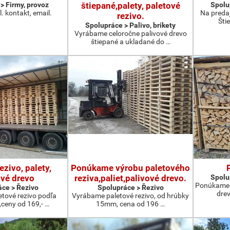
> Firmy, provoz
štiepané,palety, paletové
Spolup
el. kontakt, email.
Na predaj
rezivo.
Šti
Spolupráce > Palivo, brikety
Vyrábame celoročne palivové drevo
štiepané a ukladané do …
ezivo, palety,
Ponúkame výrobu paletového
ové drevo
reziva,paliet,palivové drevo.
Spolup
Ponúkame š
ce > Řezivo
Spolupráce > Řezivo
drev
tové rezivo podľa
Vyrábame paletové rezivo, od hrúbky
,ceny od 169,- …
15mm, cena od 196 …