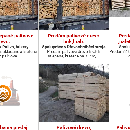
epané palivové
Predám palivové drevo
Pred
revo.
buk,hrab.
,pale
 Palivo, brikety
Spolupráce > Dřevoobráběcí stroje
Spolup
, ukladané a krátene
Predám palivové drevo BK,HB
Predám 2 k
/ palivové …
štiepané, krátene na 33cm, …
d
ba na predaj.
Palivové drevo,
Palivo