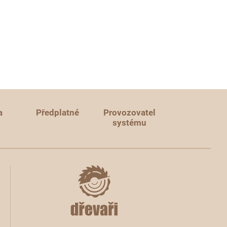
a
Předplatné
Provozovatel
systému