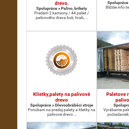
drevo.
Spolupráce 
Bližšie info t
Spolupráce > Palivo, brikety
Predám 2 kamiony / 44 paliet /
palivového dreva buk, hrab, …
Klietky,palety na palivové
Paletove r
drevo
paliv
Spolupráce > Dřevoobráběcí stroje
Spoluprá
Ponúkam na predaj palety a klietky na
Vyrábame pale
palivové drevo …
požiadaviek