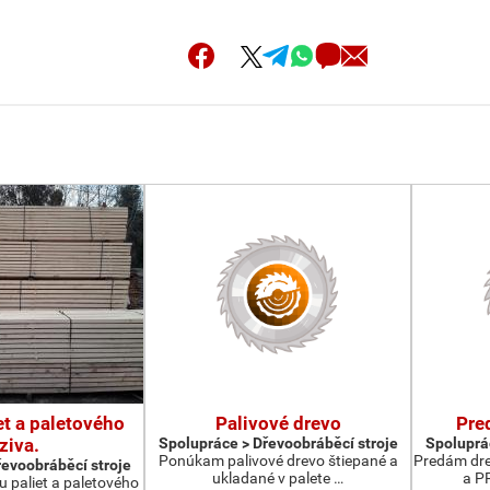
et a paletového
Palivové drevo
Pre
ziva.
Spolupráce > Dřevoobráběcí stroje
Spoluprá
Ponúkam palivové drevo štiepané a
Predám dre
řevoobráběcí stroje
ukladané v palete …
a P
 paliet a paletového