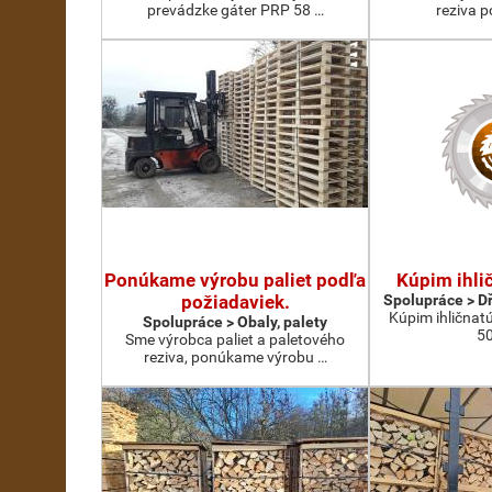
prevádzke gáter PRP 58 …
reziva p
Ponúkame výrobu paliet podľa
Kúpim ihli
požiadaviek.
Spolupráce > D
Kúpim ihličnatú
Spolupráce > Obaly, palety
5
Sme výrobca paliet a paletového
reziva, ponúkame výrobu …