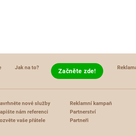
e
Jak na to?
Reklam
Začněte zde!
avrhněte nové služby
Reklamní kampaň
apište nám referenci
Partnerství
ozvěte vaše přátele
Partneři