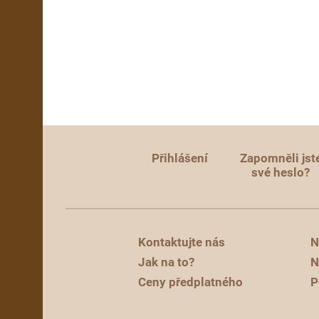
Přihlášení
Zapomněli jst
své heslo?
Kontaktujte nás
N
Jak na to?
N
Ceny předplatného
P