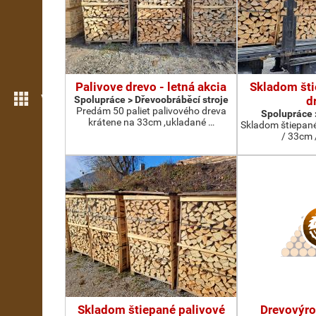
Palivove drevo - letná akcia
Skladom šti
Více možností
Spolupráce > Dřevoobráběcí stroje
d
Predám 50 paliet palivového dreva
Spolupráce >
krátene na 33cm ,ukladané …
Skladom štiepané
/ 33cm 
Skladom štiepané palivové
Drevovýro