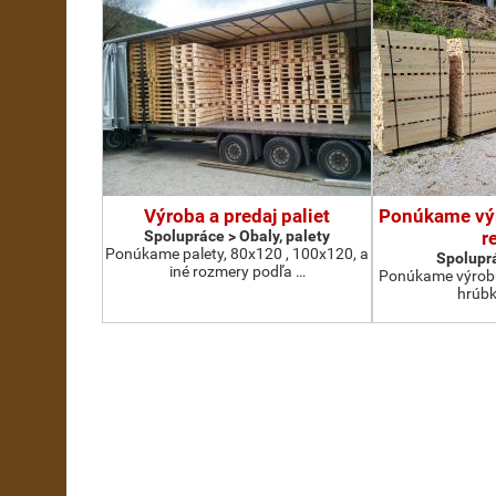
Výroba a predaj paliet
Ponúkame vý
Spolupráce > Obaly, palety
r
Ponúkame palety, 80x120 , 100x120, a
Spoluprá
iné rozmery podľa …
Ponúkame výrobu
hrúb