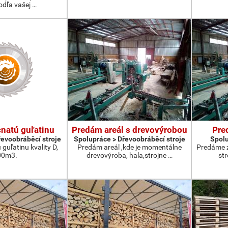
odľa vašej …
čnatú guľatinu
Predám areál s drevovýrobou
Pre
řevoobráběcí stroje
Spolupráce > Dřevoobráběcí stroje
Spolu
 guľatinu kvality D,
Predám areál ,kde je momentálne
Predáme 
00m3.
drevovýroba, hala,strojne …
st