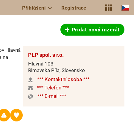
Přihlášení
Registrace
Přidat nový inzerát
šov Hlavná
PLP spol. s r.o.
a na
Hlavná 103
Rimavská Píla, Slovensko
*** Kontaktní osoba ***
*** Telefon ***
*** E-mail ***