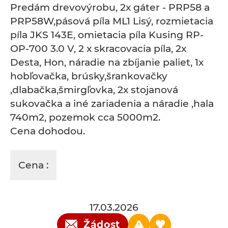
Predám drevovýrobu, 2x gáter - PRP58 a
PRP58W,pásová píla ML1 Lisý, rozmietacia
píla JKS 143E, omietacia píla Kusing RP-
OP-700 3.0 V, 2 x skracovacia píla, 2x
Desta, Hon, náradie na zbíjanie paliet, 1x
hobľovačka, brúsky,šrankovačky
,dlabačka,šmirgľovka, 2x stojanová
sukovačka a iné zariadenia a náradie ,hala
740m2, pozemok cca 5000m2.
Cena dohodou.
Cena :
17.03.2026
Žádost