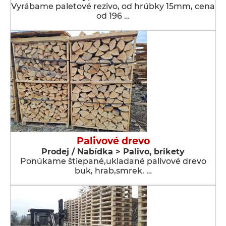
Vyrábame paletové rezivo, od hrúbky 15mm, cena
od 196 …
Palivové drevo
Prodej / Nabídka > Palivo, brikety
Ponúkame štiepané,ukladané palivové drevo
buk, hrab,smrek. …