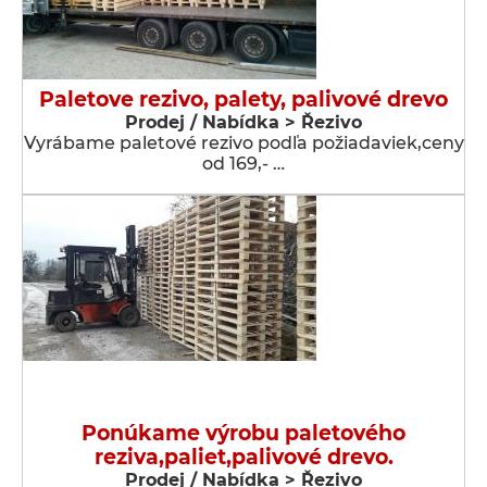
Paletove rezivo, palety, palivové drevo
Prodej / Nabídka > Řezivo
Vyrábame paletové rezivo podľa požiadaviek,ceny
od 169,- …
Ponúkame výrobu paletového
reziva,paliet,palivové drevo.
Prodej / Nabídka > Řezivo