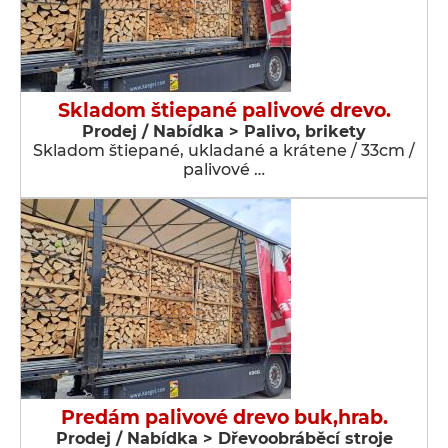
Skladom štiepané palivové drevo.
Prodej / Nabídka > Palivo, brikety
Skladom štiepané, ukladané a krátene / 33cm /
palivové …
Predám palivové drevo buk,hrab.
Prodej / Nabídka > Dřevoobráběcí stroje