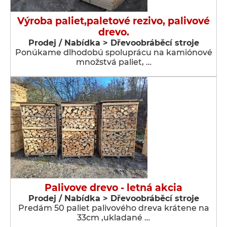
Výroba paliet,paletové rezivo, palivové
drevo.
Prodej / Nabídka > Dřevoobráběcí stroje
Ponúkame dlhodobú spoluprácu na kamiónové
množstvá paliet, …
Palivove drevo - letná akcia
Prodej / Nabídka > Dřevoobráběcí stroje
Predám 50 paliet palivového dreva krátene na
33cm ,ukladané …