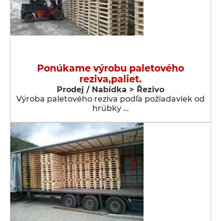
Ponúkame výrobu paletového
reziva,paliet.
Prodej / Nabídka > Řezivo
Výroba paletového reziva podľa požiadaviek od
hrúbky …