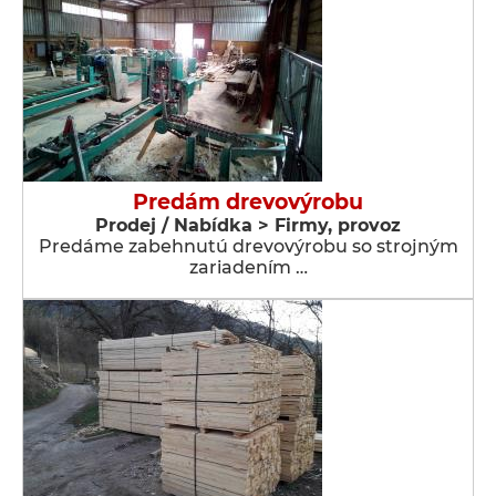
Predám drevovýrobu
Prodej / Nabídka > Firmy, provoz
Predáme zabehnutú drevovýrobu so strojným
zariadením …