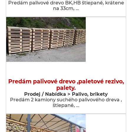
Predám palivové drevo BK,HB štiepané, krátene
na 33cm, …
Predám palivové drevo ,paletové rezivo,
palety.
Prodej / Nabídka > Palivo, brikety
Predám 2 kamiony suchého palivového dreva ,
štiepané, …