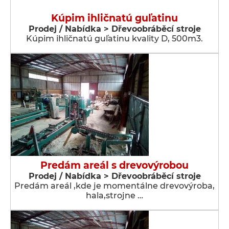
Kúpim ihličnatú guľatinu
Prodej / Nabídka > Dřevoobráběcí stroje
Kúpim ihličnatú guľatinu kvality D, 500m3.
Predám areál s drevovýrobou
Prodej / Nabídka > Dřevoobráběcí stroje
Predám areál ,kde je momentálne drevovýroba,
hala,strojne …