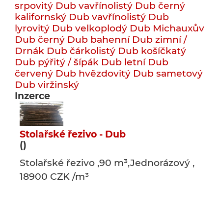
srpovitý
Dub vavřínolistý
Dub černý
kalifornský
Dub vavřínolistý
Dub
lyrovitý
Dub velkoplodý
Dub Michauxův
Dub černý
Dub bahenní
Dub zimní /
Drnák
Dub čárkolistý
Dub košíčkatý
Dub pýřitý / šípák
Dub letní
Dub
červený
Dub hvězdovitý
Dub sametový
Dub viržinský
Inzerce
Stolařské řezivo - Dub
()
Stolařské řezivo ,90 m³,Jednorázový ,
18900 CZK /m³