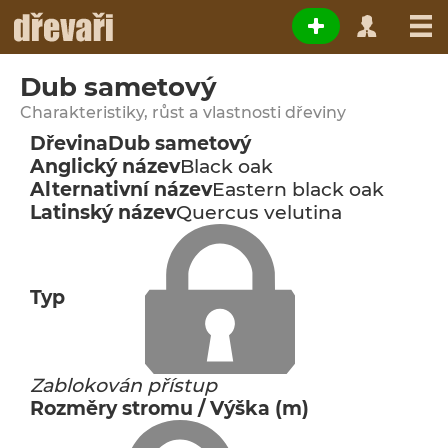
Dub sametový
Charakteristiky, růst a vlastnosti dřeviny
Dřevina
Dub sametový
Anglický název
Black oak
Alternativní název
Eastern black oak
Latinský název
Quercus velutina
Typ
Zablokován přístup
Rozměry stromu / Výška (m)