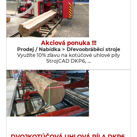
Akciová ponuka !!!
Prodej / Nabídka > Dřevoobráběcí stroje
Využite 10% zľavu na kotúčové uhlové píly
StrojCAD DKP6, …
DVOJKOTÚČOVÁ UHLOVÁ PÍLA DKP6.