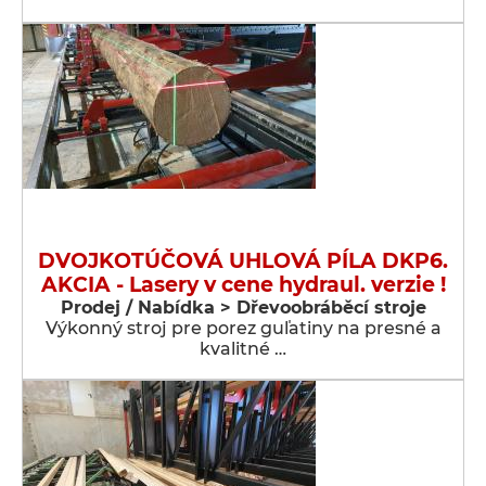
DVOJKOTÚČOVÁ UHLOVÁ PÍLA DKP6.
AKCIA - Lasery v cene hydraul. verzie !
Prodej / Nabídka > Dřevoobráběcí stroje
Výkonný stroj pre porez guľatiny na presné a
kvalitné …