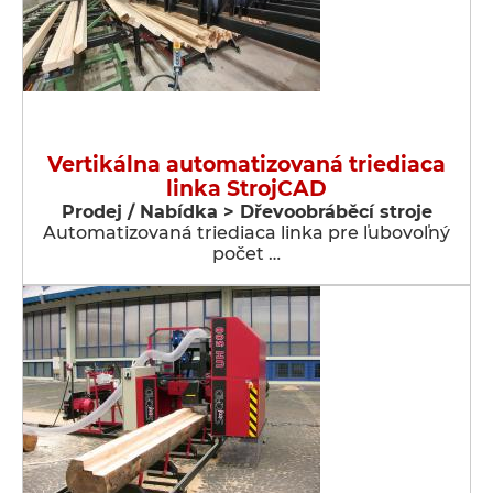
Vertikálna automatizovaná triediaca
linka StrojCAD
Prodej / Nabídka > Dřevoobráběcí stroje
Automatizovaná triediaca linka pre ľubovoľný
počet …