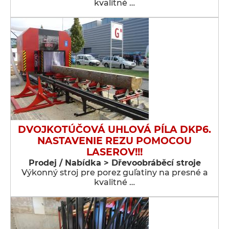
kvalitné …
DVOJKOTÚČOVÁ UHLOVÁ PÍLA DKP6.
NASTAVENIE REZU POMOCOU
LASEROV!!!
Prodej / Nabídka > Dřevoobráběcí stroje
Výkonný stroj pre porez guľatiny na presné a
kvalitné …