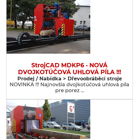
StrojCAD MDKP6 - NOVÁ
DVOJKOTÚČOVÁ UHLOVÁ PÍLA !!!
Prodej / Nabídka > Dřevoobráběcí stroje
NOVINKA !!! Najnovšia dvojkotúčová uhlová píla
pre porez …