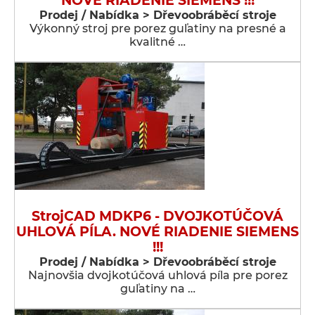
NOVÉ RIADENIE SIEMENS !!!
Prodej / Nabídka > Dřevoobráběcí stroje
Výkonný stroj pre porez guľatiny na presné a
kvalitné …
StrojCAD MDKP6 - DVOJKOTÚČOVÁ
UHLOVÁ PÍLA. NOVÉ RIADENIE SIEMENS
!!!
Prodej / Nabídka > Dřevoobráběcí stroje
Najnovšia dvojkotúčová uhlová píla pre porez
guľatiny na …