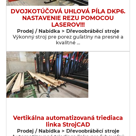
DVOJKOTÚČOVÁ UHLOVÁ PÍLA DKP6.
NASTAVENIE REZU POMOCOU
LASEROV!!!
Prodej / Nabídka > Dřevoobráběcí stroje
Výkonný stroj pre porez guľatiny na presné a
kvalitné …
Vertikálna automatizovaná triediaca
linka StrojCAD
Prodej / Nabídka > Dřevoobráběcí stroje