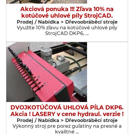
Akciová ponuka !!! Zľava 10% na
kotúčové uhlové píly StrojCAD.
Prodej / Nabídka > Dřevoobráběcí stroje
Využite 10% zľavu na kotúčové uhlové píly
StrojCAD DKP6, …
DVOJKOTÚČOVÁ UHLOVÁ PÍLA DKP6.
Akcia ! LASERY v cene hydraul. verzie !
Prodej / Nabídka > Dřevoobráběcí stroje
Výkonný stroj pre porez guľatiny na presné a
kvalitné …