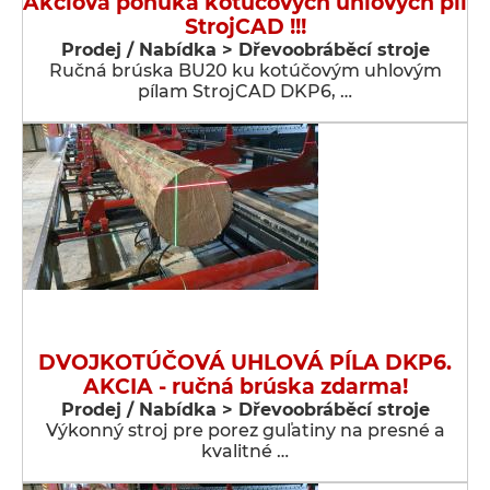
Akciová ponuka kotúčových uhlových píl
StrojCAD !!!
Prodej / Nabídka > Dřevoobráběcí stroje
Ručná brúska BU20 ku kotúčovým uhlovým
pílam StrojCAD DKP6, …
DVOJKOTÚČOVÁ UHLOVÁ PÍLA DKP6.
AKCIA - ručná brúska zdarma!
Prodej / Nabídka > Dřevoobráběcí stroje
Výkonný stroj pre porez guľatiny na presné a
kvalitné …