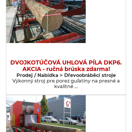
DVOJKOTÚČOVÁ UHLOVÁ PÍLA DKP6.
AKCIA - ručná brúska zdarma!
Prodej / Nabídka > Dřevoobráběcí stroje
Výkonný stroj pre porez guľatiny na presné a
kvalitné …