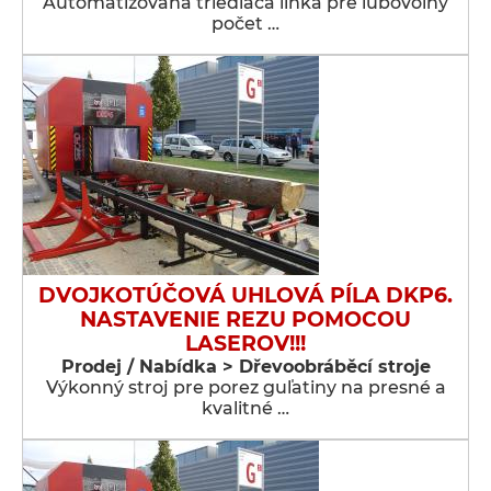
Automatizovaná triediaca linka pre ľubovoľný
počet …
DVOJKOTÚČOVÁ UHLOVÁ PÍLA DKP6.
NASTAVENIE REZU POMOCOU
LASEROV!!!
Prodej / Nabídka > Dřevoobráběcí stroje
Výkonný stroj pre porez guľatiny na presné a
kvalitné …