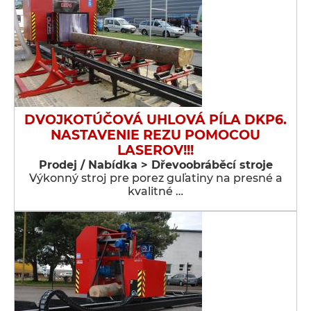
DVOJKOTÚČOVÁ UHLOVÁ PÍLA DKP6.
NASTAVENIE REZU POMOCOU
LASEROV!!!
Prodej / Nabídka > Dřevoobráběcí stroje
Výkonný stroj pre porez guľatiny na presné a
kvalitné …