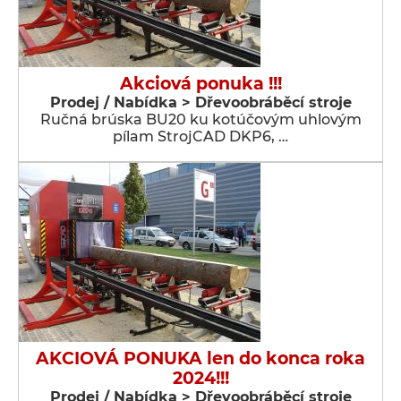
Akciová ponuka !!!
Prodej / Nabídka > Dřevoobráběcí stroje
Ručná brúska BU20 ku kotúčovým uhlovým
pílam StrojCAD DKP6, …
AKCIOVÁ PONUKA len do konca roka
2024!!!
Prodej / Nabídka > Dřevoobráběcí stroje