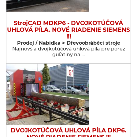
StrojCAD MDKP6 - DVOJKOTÚČOVÁ
UHLOVÁ PÍLA. NOVÉ RIADENIE SIEMENS
!!!
Prodej / Nabídka > Dřevoobráběcí stroje
Najnovšia dvojkotúčová uhlová píla pre porez
guľatiny na …
DVOJKOTÚČOVÁ UHLOVÁ PÍLA DKP6.