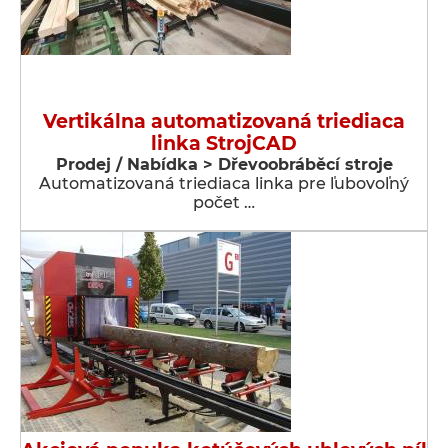
Vertikálna automatizovaná triediaca
linka StrojCAD
Prodej / Nabídka > Dřevoobráběcí stroje
Automatizovaná triediaca linka pre ľubovoľný
počet …