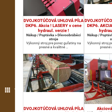
DVOJKOTÚČOVÁ UHLOVÁ PÍLA
DVOJKOTÚČOV
DKP6. Akcia ! LASERY v cene
DKP6. AKCIA 
hydraul. verzie !
hydraul
Nákup / Poptávka > Dřevoobráběcí
Nákup / Poptáv
stroje
s
Výkonný stroj pre porez guľatiny na
Výkonný stroj p
presné a kvalitné …
presné 
Více možností
DVOJKOTÚČOVÁ UHLOVÁ PÍLA
Akciová