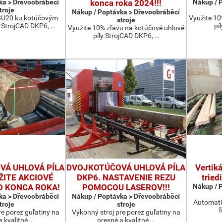
ka > Dřevoobráběcí
konca roka 2024!!!
Nákup / 
troje
Nákup / Poptávka > Dřevoobráběcí
BU20 ku kotúčovým
Využite 10
stroje
 StrojCAD DKP6, …
pí
Využite 10% zľavu na kotúčové uhlové
píly StrojCAD DKP6, …
Á UHLOVÁ PÍLA
DVOJKOTÚČOVÁ UHLOVÁ PÍLA
Vertik
ŽITE AKCIOVÉ
DKP6. NASTAVENIE REZU
tried
O KONCA ROKA!
POMOCOU LASEROV!!!
Nákup / 
ka > Dřevoobráběcí
Nákup / Poptávka > Dřevoobráběcí
Automatiz
troje
stroje
re porez guľatiny na
Výkonný stroj pre porez guľatiny na
a kvalitné …
presné a kvalitné …