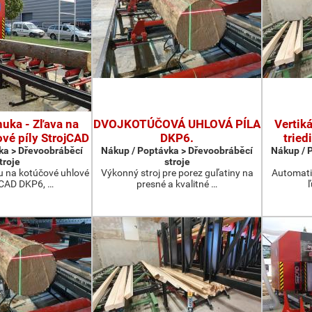
uka - Zľava na
DVOJKOTÚČOVÁ UHLOVÁ PÍLA
Vertik
vé píly StrojCAD
DKP6.
tried
ka > Dřevoobráběcí
Nákup / Poptávka > Dřevoobráběcí
Nákup / 
troje
stroje
u na kotúčové uhlové
Výkonný stroj pre porez guľatiny na
Automatiz
ojCAD DKP6, …
presné a kvalitné …