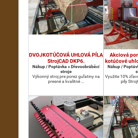
DVOJKOTÚČOVÁ UHLOVÁ PÍLA
Akciová pon
StrojCAD DKP6.
kotúčové uhlo
Nákup / Poptávka > Dřevoobráběcí
Nákup / Poptáv
stroje
s
Výkonný stroj pre porez guľatiny na
Využite 10% zľav
presné a kvalitné …
píly Str