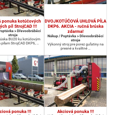
á ponuka kotúčových
DVOJKOTÚČOVÁ UHLOVÁ PÍLA
ých píl StrojCAD !!!
DKP6. AKCIA - ručná brúska
Poptávka > Dřevoobráběcí
zdarma!
stroje
Nákup / Poptávka > Dřevoobráběcí
rúska BU20 ku kotúčovým
stroje
 pílam StrojCAD DKP6, …
Výkonný stroj pre porez guľatiny na
presné a kvalitné …
ciová ponuka !!!
Akciová ponuka !!!