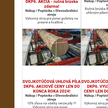
DKP6. AKCIA - ručná brúska
Nákup / Poptáv
s
zdarma!
Ručná brúska 
Nákup / Poptávka > Dřevoobráběcí
uhlovým pílam
stroje
Výkonný stroj pre porez guľatiny na
presné a kvalitné …
DVOJKOTÚČOVÁ UHLOVÁ PÍLA
DVOJKOTÚČOV
DKP6. AKCIOVÉ CENY LEN DO
DKP6. VYU
KONCA ROKA 2024!
CENY LEN D
Nákup / Poptávka > Dřevoobráběcí
Nákup / Poptáv
stroje
s
10% zľava na všetky verzie píly !!!
Výkonný stroj p
Výkonný stroj pre porez …
presné 