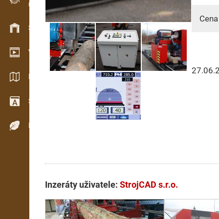
Evidence dřeva v terénu
Cena 
Skladové hospodářství
Video showroom
27.06.
Katalogy / Brožury
Slovník
Dřeviny
Inzeráty uživatele:
StrojCAD s.r.o.