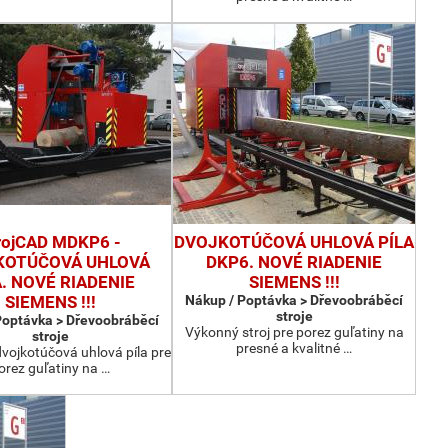
rojCAD MDKP6 -
DVOJKOTÚČOVÁ UHLOVÁ PÍLA
KOTÚČOVÁ UHLOVÁ
DKP6. NOVÉ RIADENIE
A. NOVÉ RIADENIE
SIEMENS !!!
SIEMENS !!!
Nákup / Poptávka > Dřevoobráběcí
stroje
Poptávka > Dřevoobráběcí
Výkonný stroj pre porez guľatiny na
stroje
presné a kvalitné …
vojkotúčová uhlová píla pre
orez guľatiny na …