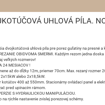
OJKOTÚČOVÁ UHLOVÁ PÍLA. N
ia dvojkotúčová uhlová píla pre porez guľatiny na presné a 
. REZANIE OBIDVOMA SMERMI. Každým rezom jedna doska 
 aj veľkých rozmerov!
 24 MESIACOV !
mene až do dĺžky 12m, priemer 70cm. Max. rezaný rozmer 
 2x15kW alebo 2x18,5kW.
 kotúčov 400 až 550mm. Stacionárny ovládací panel a elekt
zač pred upínacím rámom.
VERZIE S HYDRAULICKOU MANIPULÁCIOU.
o na rýchle nastavenie zvislej porezovej schémy.