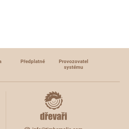
a
Předplatné
Provozovatel
systému