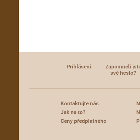
Přihlášení
Zapomněli jst
své heslo?
Kontaktujte nás
N
Jak na to?
N
Ceny předplatného
P