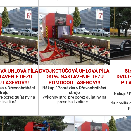
Á UHLOVÁ PÍLA
DVOJKOTÚČOVÁ UHLOVÁ PÍLA
St
TAVENIE REZU
DKP6. NASTAVENIE REZU
DVOJ
 LASEROV!!!
POMOCOU LASEROV!!!
PÍL
ka > Dřevoobráběcí
Nákup / Poptávka > Dřevoobráběcí
troje
stroje
Nákup / 
re porez guľatiny na
Výkonný stroj pre porez guľatiny na
a kvalitné …
presné a kvalitné …
Najnovšia d
p