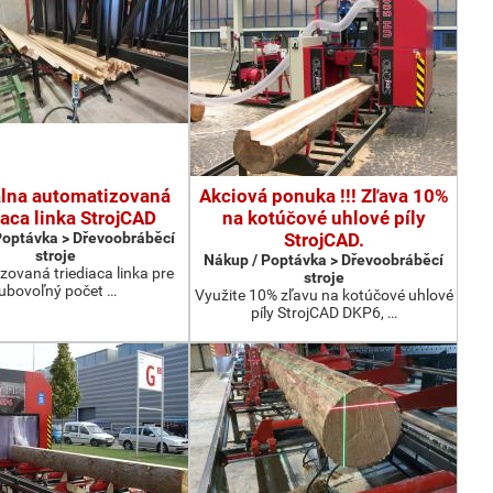
álna automatizovaná
Akciová ponuka !!! Zľava 10%
iaca linka StrojCAD
na kotúčové uhlové píly
Poptávka > Dřevoobráběcí
StrojCAD.
stroje
Nákup / Poptávka > Dřevoobráběcí
ovaná triediaca linka pre
stroje
ľubovoľný počet …
Využite 10% zľavu na kotúčové uhlové
píly StrojCAD DKP6, …