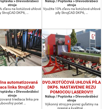
Poptávka > Dřevoobráběcí
Nákup / Poptávka > Dřevoobráběcí
stroje
stroje
% zľavu na kotúčové uhlové
Využite 10% zľavu na kotúčové uhlové
ly StrojCAD DKP6, …
píly StrojCAD DKP6, …
álna automatizovaná
DVOJKOTÚČOVÁ UHLOVÁ PÍLA
iaca linka StrojCAD
DKP6. NASTAVENIE REZU
Poptávka > Dřevoobráběcí
POMOCOU LASEROV!!!
stroje
Nákup / Poptávka > Dřevoobráběcí
ovaná triediaca linka pre
stroje
ľubovoľný počet …
Výkonný stroj pre porez guľatiny na
presné a kvalitné …