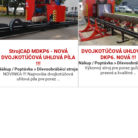
StrojCAD MDKP6 - NOVÁ
DVOJKOTÚČOVÁ UHLOV
DVOJKOTÚČOVÁ UHLOVÁ PÍLA
DKP6. NOVÁ !!!
!!!
Nákup / Poptávka > Dřevoobráb
Výkonný stroj pre porez guľ
Nákup / Poptávka > Dřevoobráběcí stroje
presné a kvalitné …
NOVINKA !!! Najnovšia dvojkotúčová
uhlová píla pre porez …