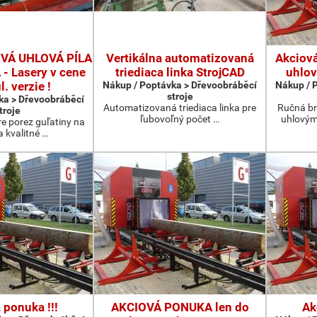
Á UHLOVÁ PÍLA
Vertikálna automatizovaná
Akciov
- Lasery v cene
triediaca linka StrojCAD
uhlov
. verzie !
Nákup / Poptávka > Dřevoobráběcí
Nákup / 
stroje
ka > Dřevoobráběcí
Automatizovaná triediaca linka pre
Ručná b
troje
ľubovoľný počet …
uhlovým
re porez guľatiny na
a kvalitné …
 ponuka !!!
AKCIOVÁ PONUKA len do
Ak