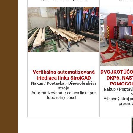
Vertikálna automatizovaná
DVOJKOTÚČOV
triediaca linka StrojCAD
DKP6. NAS
Nákup / Poptávka > Dřevoobráběcí
POMOCOU
stroje
Nákup / Poptáv
Automatizovaná triediaca linka pre
s
ľubovoľný počet …
Výkonný stroj p
presné 