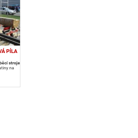
Á PÍLA
ěcí stroje
atiny na