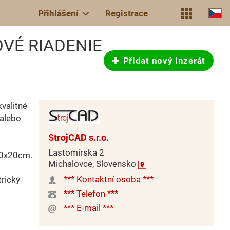
Přihlášení
Registrace
OVÉ RIADENIE
Přidat nový inzerát
kvalitné
alebo
StrojCAD s.r.o.
Lastomírska 2
20x20cm.
Michalovce, Slovensko
*** Kontaktní osoba ***
rický
*** Telefon ***
*** E-mail ***