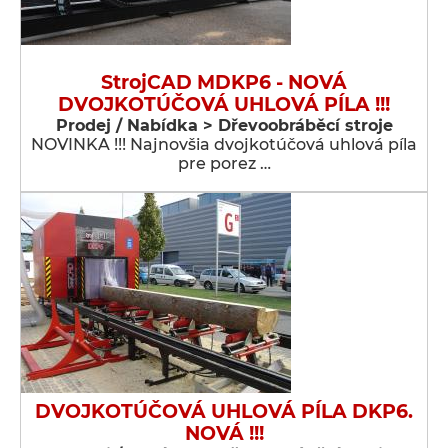
StrojCAD MDKP6 - NOVÁ
DVOJKOTÚČOVÁ UHLOVÁ PÍLA !!!
Prodej / Nabídka > Dřevoobráběcí stroje
NOVINKA !!! Najnovšia dvojkotúčová uhlová píla
pre porez …
DVOJKOTÚČOVÁ UHLOVÁ PÍLA DKP6.
NOVÁ !!!