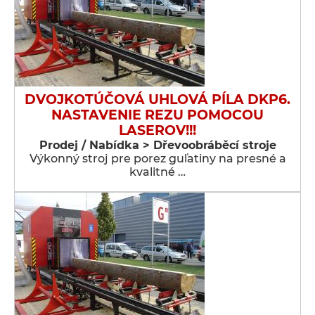
DVOJKOTÚČOVÁ UHLOVÁ PÍLA DKP6.
NASTAVENIE REZU POMOCOU
LASEROV!!!
Prodej / Nabídka > Dřevoobráběcí stroje
Výkonný stroj pre porez guľatiny na presné a
kvalitné …