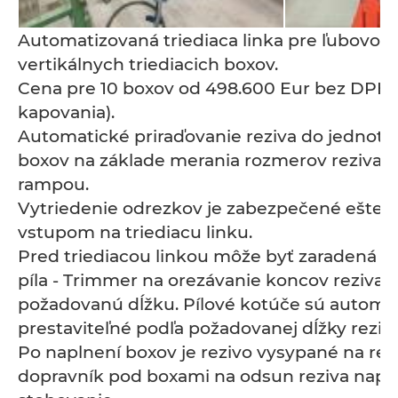
Automatizovaná triediaca linka pre ľubovoľ
vertikálnych triediacich boxov.
Cena pre 10 boxov od 498.600 Eur bez DPH 
kapovania).
Automatické priraďovanie reziva do jednotl
boxov na základe merania rozmerov reziva 
rampou.
Vytriedenie odrezkov je zabezpečené ešte 
vstupom na triediacu linku.
Pred triediacou linkou môže byť zaradená k
píla - Trimmer na orezávanie koncov reziva 
požadovanú dĺžku. Pílové kotúče sú automa
prestaviteľné podľa požadovanej dĺžky reziva
Po naplnení boxov je rezivo vysypané na re
dopravník pod boxami na odsun reziva napr.