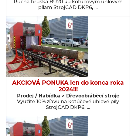
Ručná brúska BU20 ku kotúčovým uhlovým
pílam StrojCAD DKP6, …
AKCIOVÁ PONUKA len do konca roka
2024!!!
Prodej / Nabídka > Dřevoobráběcí stroje
Využite 10% zľavu na kotúčové uhlové píly
StrojCAD DKP6, …