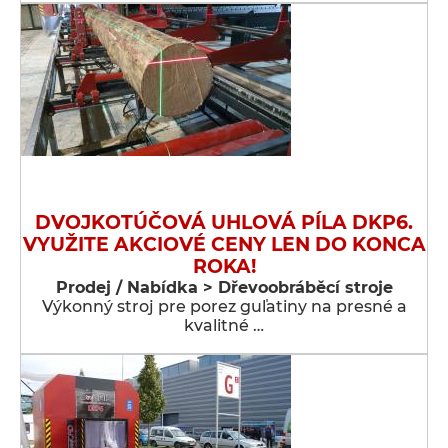
DVOJKOTÚČOVÁ UHLOVÁ PÍLA DKP6.
VYUŽITE AKCIOVÉ CENY LEN DO KONCA
ROKA!
Prodej / Nabídka > Dřevoobráběcí stroje
Výkonný stroj pre porez guľatiny na presné a
kvalitné …