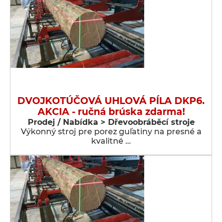
DVOJKOTÚČOVÁ UHLOVÁ PÍLA DKP6.
AKCIA - ručná brúska zdarma!
Prodej / Nabídka > Dřevoobráběcí stroje
Výkonný stroj pre porez guľatiny na presné a
kvalitné …