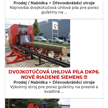
Prodej / Nabídka > Dřevoobráběcí stroje
Najnovšia dvojkotúčová uhlová píla pre porez
guľatiny na …
DVOJKOTÚČOVÁ UHLOVÁ PÍLA DKP6.
NOVÉ RIADENIE SIEMENS !!!
Prodej / Nabídka > Dřevoobráběcí stroje
Výkonný stroj pre porez guľatiny na presné a
kvalitné …