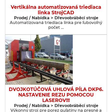
Vertikálna automatizovaná triediaca
linka StrojCAD
Prodej / Nabídka > Dřevoobráběcí stroje
Automatizovaná triediaca linka pre ľubovoľný
počet …
DVOJKOTÚČOVÁ UHLOVÁ PÍLA DKP6.
NASTAVENIE REZU POMOCOU
LASEROV!!!
Prodej / Nabídka > Dřevoobráběcí stroje
Výkonný stroj pre porez guľatiny na presné a