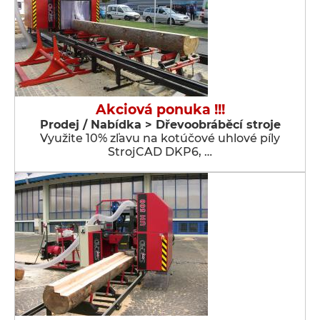
Akciová ponuka !!!
Prodej / Nabídka > Dřevoobráběcí stroje
Využite 10% zľavu na kotúčové uhlové píly
StrojCAD DKP6, …