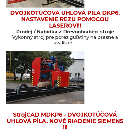
DVOJKOTÚČOVÁ UHLOVÁ PÍLA DKP6.
NASTAVENIE REZU POMOCOU
LASEROV!!!
Prodej / Nabídka > Dřevoobráběcí stroje
Výkonný stroj pre porez guľatiny na presné a
kvalitné …
StrojCAD MDKP6 - DVOJKOTÚČOVÁ
UHLOVÁ PÍLA. NOVÉ RIADENIE SIEMENS
!!!