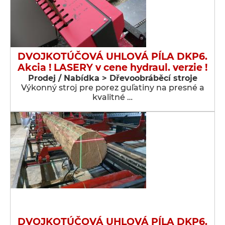
DVOJKOTÚČOVÁ UHLOVÁ PÍLA DKP6.
Akcia ! LASERY v cene hydraul. verzie !
Prodej / Nabídka > Dřevoobráběcí stroje
Výkonný stroj pre porez guľatiny na presné a
kvalitné …
DVOJKOTÚČOVÁ UHLOVÁ PÍLA DKP6.