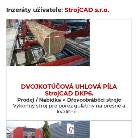
Inzeráty uživatele:
StrojCAD s.r.o.
DVOJKOTÚČOVÁ UHLOVÁ PÍLA
StrojCAD DKP6.
Prodej / Nabídka > Dřevoobráběcí stroje
Výkonný stroj pre porez guľatiny na presné a
kvalitné …