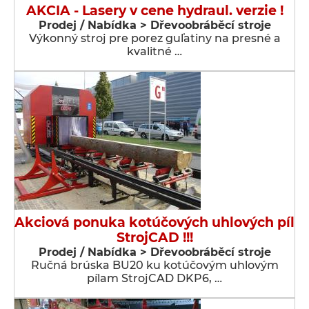
AKCIA - Lasery v cene hydraul. verzie !
Prodej / Nabídka > Dřevoobráběcí stroje
Výkonný stroj pre porez guľatiny na presné a
kvalitné …
Akciová ponuka kotúčových uhlových píl
StrojCAD !!!
Prodej / Nabídka > Dřevoobráběcí stroje
Ručná brúska BU20 ku kotúčovým uhlovým
pílam StrojCAD DKP6, …