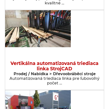
kvalitné …
Vertikálna automatizovaná triediaca
linka StrojCAD
Prodej / Nabídka > Dřevoobráběcí stroje
Automatizovaná triediaca linka pre ľubovoľný
počet …