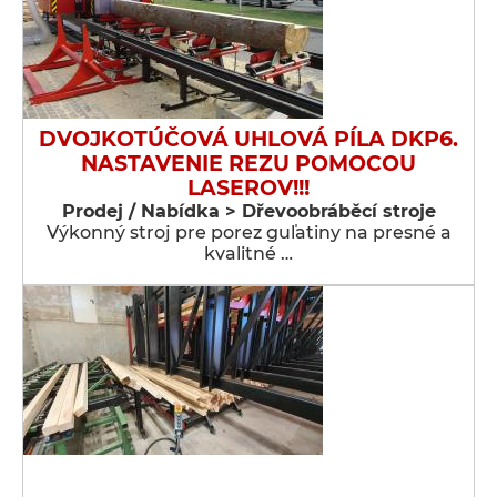
DVOJKOTÚČOVÁ UHLOVÁ PÍLA DKP6.
NASTAVENIE REZU POMOCOU
LASEROV!!!
Prodej / Nabídka > Dřevoobráběcí stroje
Výkonný stroj pre porez guľatiny na presné a
kvalitné …