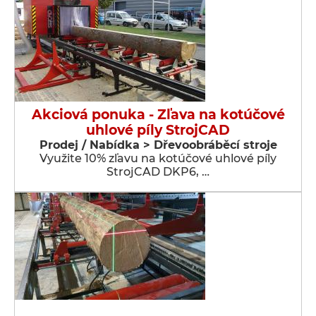
Akciová ponuka - Zľava na kotúčové
uhlové píly StrojCAD
Prodej / Nabídka > Dřevoobráběcí stroje
Využite 10% zľavu na kotúčové uhlové píly
StrojCAD DKP6, …