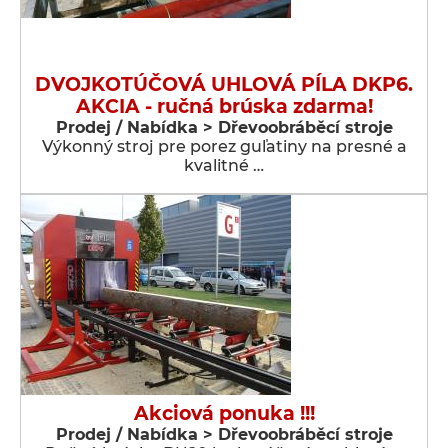
DVOJKOTÚČOVÁ UHLOVÁ PÍLA DKP6.
AKCIA - ručná brúska zdarma!
Prodej / Nabídka > Dřevoobráběcí stroje
Výkonný stroj pre porez guľatiny na presné a
kvalitné …
Akciová ponuka !!!
Prodej / Nabídka > Dřevoobráběcí stroje