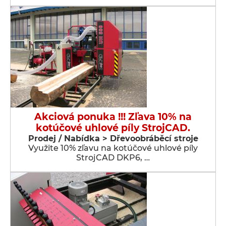
Akciová ponuka !!! Zľava 10% na
kotúčové uhlové píly StrojCAD.
Prodej / Nabídka > Dřevoobráběcí stroje
Využite 10% zľavu na kotúčové uhlové píly
StrojCAD DKP6, …