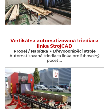
Vertikálna automatizovaná triediaca
linka StrojCAD
Prodej / Nabídka > Dřevoobráběcí stroje
Automatizovaná triediaca linka pre ľubovoľný
počet …