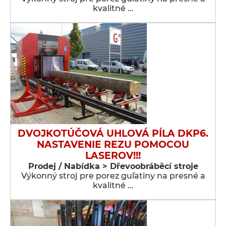
kvalitné …
DVOJKOTÚČOVÁ UHLOVÁ PÍLA DKP6.
NASTAVENIE REZU POMOCOU
LASEROV!!!
Prodej / Nabídka > Dřevoobráběcí stroje
Výkonný stroj pre porez guľatiny na presné a
kvalitné …