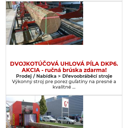
DVOJKOTÚČOVÁ UHLOVÁ PÍLA DKP6.
AKCIA - ručná brúska zdarma!
Prodej / Nabídka > Dřevoobráběcí stroje
Výkonný stroj pre porez guľatiny na presné a
kvalitné …