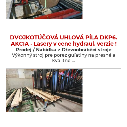
DVOJKOTÚČOVÁ UHLOVÁ PÍLA DKP6.
AKCIA - Lasery v cene hydraul. verzie !
Prodej / Nabídka > Dřevoobráběcí stroje
Výkonný stroj pre porez guľatiny na presné a
kvalitné …