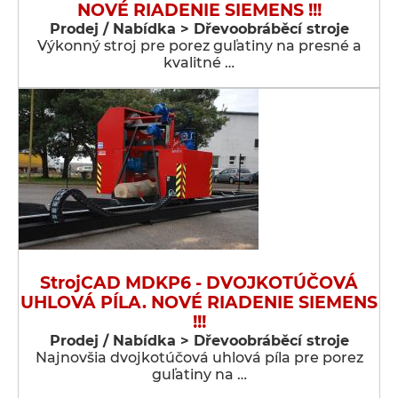
NOVÉ RIADENIE SIEMENS !!!
Prodej / Nabídka > Dřevoobráběcí stroje
Výkonný stroj pre porez guľatiny na presné a
kvalitné …
StrojCAD MDKP6 - DVOJKOTÚČOVÁ
UHLOVÁ PÍLA. NOVÉ RIADENIE SIEMENS
!!!
Prodej / Nabídka > Dřevoobráběcí stroje
Najnovšia dvojkotúčová uhlová píla pre porez
guľatiny na …