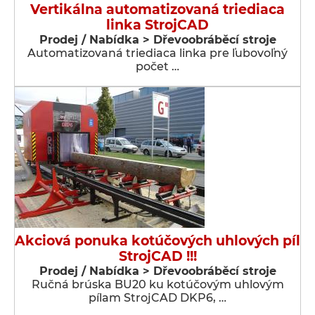
Vertikálna automatizovaná triediaca
linka StrojCAD
Prodej / Nabídka > Dřevoobráběcí stroje
Automatizovaná triediaca linka pre ľubovoľný
počet …
Akciová ponuka kotúčových uhlových píl
StrojCAD !!!
Prodej / Nabídka > Dřevoobráběcí stroje
Ručná brúska BU20 ku kotúčovým uhlovým
pílam StrojCAD DKP6, …