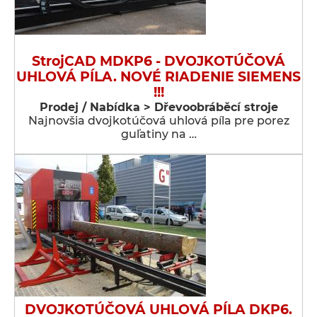
StrojCAD MDKP6 - DVOJKOTÚČOVÁ
UHLOVÁ PÍLA. NOVÉ RIADENIE SIEMENS
!!!
Prodej / Nabídka > Dřevoobráběcí stroje
Najnovšia dvojkotúčová uhlová píla pre porez
guľatiny na …
DVOJKOTÚČOVÁ UHLOVÁ PÍLA DKP6.