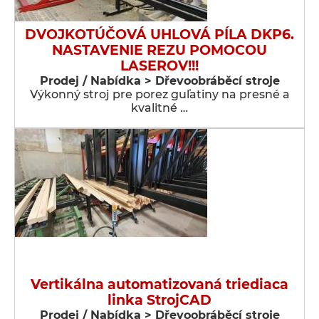
DVOJKOTÚČOVÁ UHLOVÁ PÍLA DKP6.
NASTAVENIE REZU POMOCOU
LASEROV!!!
Prodej / Nabídka > Dřevoobráběcí stroje
Výkonný stroj pre porez guľatiny na presné a
kvalitné …
Vertikálna automatizovaná triediaca
linka StrojCAD
Prodej / Nabídka > Dřevoobráběcí stroje