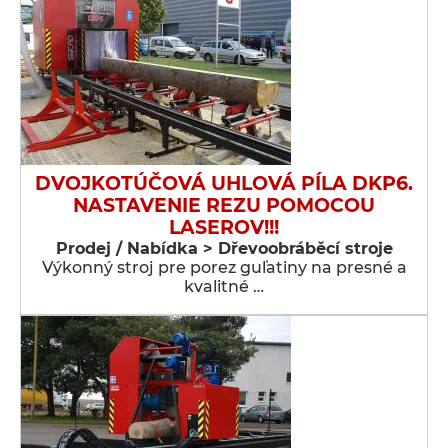
DVOJKOTÚČOVÁ UHLOVÁ PÍLA DKP6.
NASTAVENIE REZU POMOCOU
LASEROV!!!
Prodej / Nabídka > Dřevoobráběcí stroje
Výkonný stroj pre porez guľatiny na presné a
kvalitné …