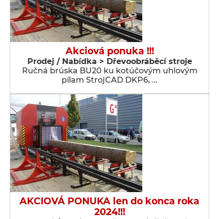
Akciová ponuka !!!
Prodej / Nabídka > Dřevoobráběcí stroje
Ručná brúska BU20 ku kotúčovým uhlovým
pílam StrojCAD DKP6, …
AKCIOVÁ PONUKA len do konca roka
2024!!!