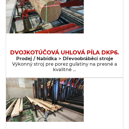
DVOJKOTÚČOVÁ UHLOVÁ PÍLA DKP6.
Prodej / Nabídka > Dřevoobráběcí stroje
Výkonný stroj pre porez guľatiny na presné a
kvalitné …