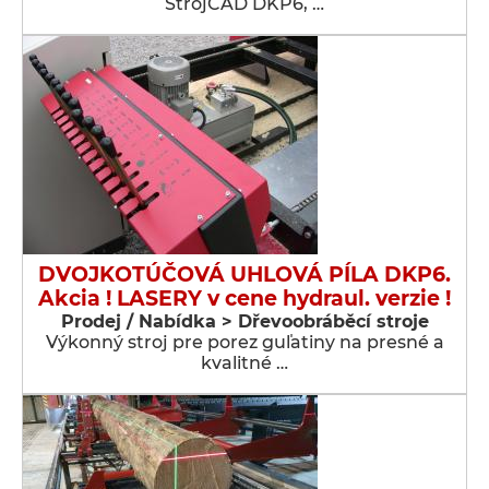
StrojCAD DKP6, …
DVOJKOTÚČOVÁ UHLOVÁ PÍLA DKP6.
Akcia ! LASERY v cene hydraul. verzie !
Prodej / Nabídka > Dřevoobráběcí stroje
Výkonný stroj pre porez guľatiny na presné a
kvalitné …