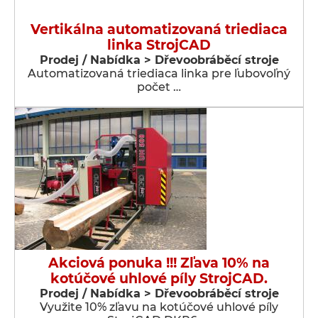
Vertikálna automatizovaná triediaca
linka StrojCAD
Prodej / Nabídka > Dřevoobráběcí stroje
Automatizovaná triediaca linka pre ľubovoľný
počet …
Akciová ponuka !!! Zľava 10% na
kotúčové uhlové píly StrojCAD.
Prodej / Nabídka > Dřevoobráběcí stroje
Využite 10% zľavu na kotúčové uhlové píly