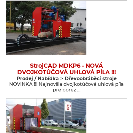
StrojCAD MDKP6 - NOVÁ
DVOJKOTÚČOVÁ UHLOVÁ PÍLA !!!
Prodej / Nabídka > Dřevoobráběcí stroje
NOVINKA !!! Najnovšia dvojkotúčová uhlová píla
pre porez …