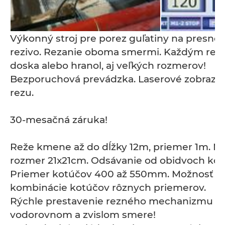
Výkonný stroj pre porez guľatiny na presné a
rezivo. Rezanie oboma smermi. Každým rez
doska alebo hranol, aj veľkých rozmerov!
Bezporuchová prevádzka. Laserové zobrazo
rezu.
30-mesačná záruka!
Reže kmene až do dĺžky 12m, priemer 1m. Ma
rozmer 21x21cm. Odsávanie od obidvoch kot
Priemer kotúčov 400 až 550mm. Možnosť
kombinácie kotúčov rôznych priemerov.
Rýchle prestavenie rezného mechanizmu v
vodorovnom a zvislom smere!