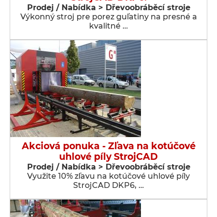
Prodej / Nabídka > Dřevoobráběcí stroje
Výkonný stroj pre porez guľatiny na presné a
kvalitné …
Akciová ponuka - Zľava na kotúčové
uhlové píly StrojCAD
Prodej / Nabídka > Dřevoobráběcí stroje
Využite 10% zľavu na kotúčové uhlové píly
StrojCAD DKP6, …