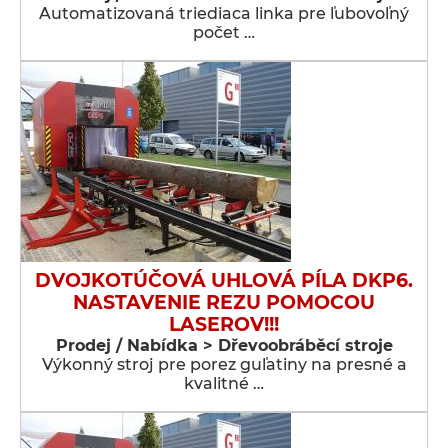
Automatizovaná triediaca linka pre ľubovoľný
počet …
DVOJKOTÚČOVÁ UHLOVÁ PÍLA DKP6.
NASTAVENIE REZU POMOCOU
LASEROV!!!
Prodej / Nabídka > Dřevoobráběcí stroje
Výkonný stroj pre porez guľatiny na presné a
kvalitné …