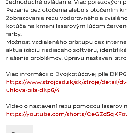
Jednoduché ovládanie. Viac porezových pr
Rezanie bez otočenia alebo s otočením kme
Zobrazovanie rezu vodorovného a zvislého p
kotúča na kmeni laserovým lúčom červenej 
farby.
Možnosť vzdialeného prístupu cez internet 
aktualizáciu riadiaceho softvéru, identifikáci
riešenie problémov, úpravu nastavení stroja,.
Viac informácii o Dvojkotúčovej píle DKP6 n
https://www.strojcad.sk/sk/stroje/detail/dvo
uhlova-pila-dkp6/4
Video o nastavení rezu pomocou laserov náj
https://youtube.com/shorts/OeGZd5qKFow