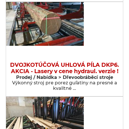
DVOJKOTÚČOVÁ UHLOVÁ PÍLA DKP6.
AKCIA - Lasery v cene hydraul. verzie !
Prodej / Nabídka > Dřevoobráběcí stroje
Výkonný stroj pre porez guľatiny na presné a
kvalitné …