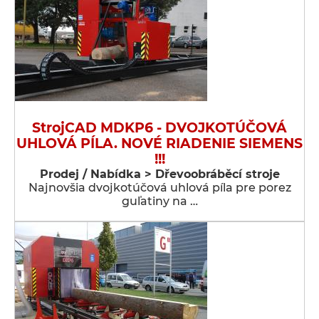
StrojCAD MDKP6 - DVOJKOTÚČOVÁ
UHLOVÁ PÍLA. NOVÉ RIADENIE SIEMENS
!!!
Prodej / Nabídka > Dřevoobráběcí stroje
Najnovšia dvojkotúčová uhlová píla pre porez
guľatiny na …