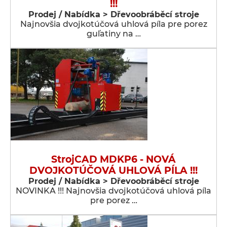
!!!
Prodej / Nabídka > Dřevoobráběcí stroje
Najnovšia dvojkotúčová uhlová píla pre porez
guľatiny na …
StrojCAD MDKP6 - NOVÁ
DVOJKOTÚČOVÁ UHLOVÁ PÍLA !!!
Prodej / Nabídka > Dřevoobráběcí stroje
NOVINKA !!! Najnovšia dvojkotúčová uhlová píla
pre porez …