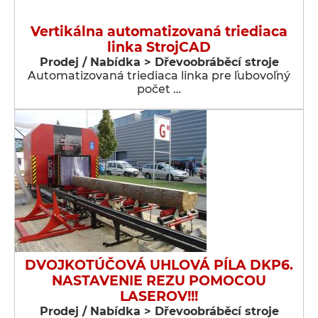
Vertikálna automatizovaná triediaca
linka StrojCAD
Prodej / Nabídka > Dřevoobráběcí stroje
Automatizovaná triediaca linka pre ľubovoľný
počet …
DVOJKOTÚČOVÁ UHLOVÁ PÍLA DKP6.
NASTAVENIE REZU POMOCOU
LASEROV!!!
Prodej / Nabídka > Dřevoobráběcí stroje