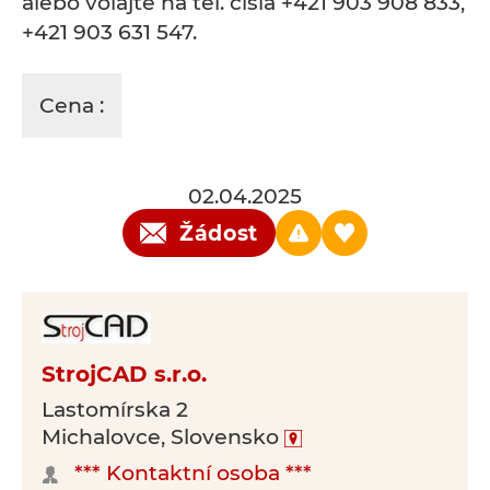
alebo volajte na tel. čísla +421 903 908 833,
+421 903 631 547.
Cena :
02.04.2025
Žádost
StrojCAD s.r.o.
Lastomírska 2
Michalovce, Slovensko
*** Kontaktní osoba ***