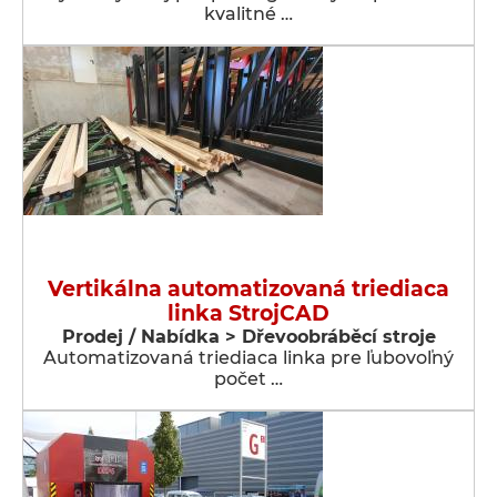
kvalitné …
Vertikálna automatizovaná triediaca
linka StrojCAD
Prodej / Nabídka > Dřevoobráběcí stroje
Automatizovaná triediaca linka pre ľubovoľný
počet …