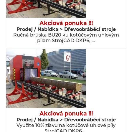
Akciová ponuka !!!
Prodej / Nabídka > Dřevoobráběcí stroje
Ručná brúska BU20 ku kotúčovým uhlovým
pílam StrojCAD DKP6, …
Akciová ponuka !!!
Prodej / Nabídka > Dřevoobráběcí stroje
Využite 10% zľavu na kotúčové uhlové píly
StrojCAD DKP6, …