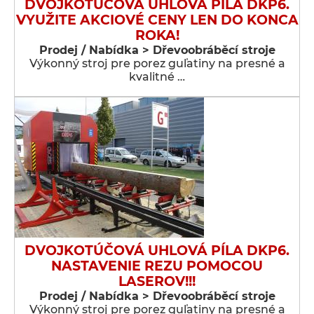
DVOJKOTÚČOVÁ UHLOVÁ PÍLA DKP6.
VYUŽITE AKCIOVÉ CENY LEN DO KONCA
ROKA!
Prodej / Nabídka > Dřevoobráběcí stroje
Výkonný stroj pre porez guľatiny na presné a
kvalitné …
DVOJKOTÚČOVÁ UHLOVÁ PÍLA DKP6.
NASTAVENIE REZU POMOCOU
LASEROV!!!
Prodej / Nabídka > Dřevoobráběcí stroje
Výkonný stroj pre porez guľatiny na presné a