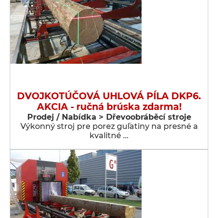
DVOJKOTÚČOVÁ UHLOVÁ PÍLA DKP6.
AKCIA - ručná brúska zdarma!
Prodej / Nabídka > Dřevoobráběcí stroje
Výkonný stroj pre porez guľatiny na presné a
kvalitné …