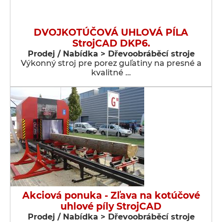
DVOJKOTÚČOVÁ UHLOVÁ PÍLA
StrojCAD DKP6.
Prodej / Nabídka > Dřevoobráběcí stroje
Výkonný stroj pre porez guľatiny na presné a
kvalitné …
Akciová ponuka - Zľava na kotúčové
uhlové píly StrojCAD
Prodej / Nabídka > Dřevoobráběcí stroje