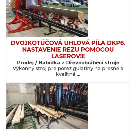
DVOJKOTÚČOVÁ UHLOVÁ PÍLA DKP6.
NASTAVENIE REZU POMOCOU
LASEROV!!!
Prodej / Nabídka > Dřevoobráběcí stroje
Výkonný stroj pre porez guľatiny na presné a
kvalitné …