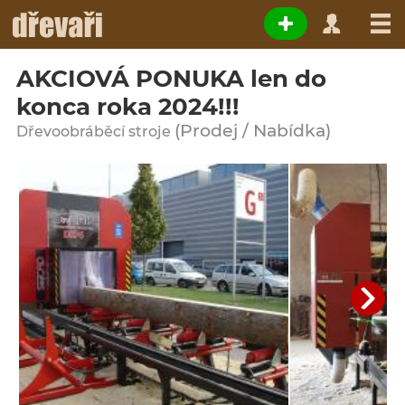
AKCIOVÁ PONUKA len do
konca roka 2024!!!
(Prodej / Nabídka)
Dřevoobráběcí stroje