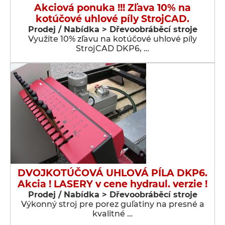
Akciová ponuka !!! Zľava 10% na
kotúčové uhlové píly StrojCAD.
Prodej / Nabídka > Dřevoobráběcí stroje
Využite 10% zľavu na kotúčové uhlové píly
StrojCAD DKP6, …
DVOJKOTÚČOVÁ UHLOVÁ PÍLA DKP6.
Akcia ! LASERY v cene hydraul. verzie !
Prodej / Nabídka > Dřevoobráběcí stroje
Výkonný stroj pre porez guľatiny na presné a
kvalitné …