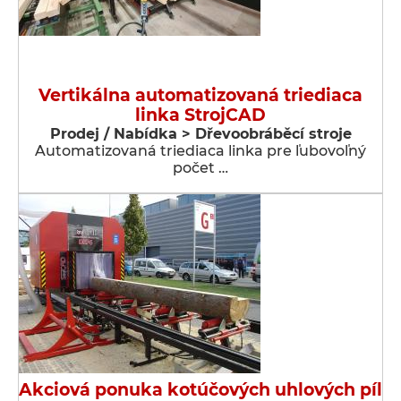
Vertikálna automatizovaná triediaca
linka StrojCAD
Prodej / Nabídka > Dřevoobráběcí stroje
Automatizovaná triediaca linka pre ľubovoľný
počet …
Akciová ponuka kotúčových uhlových píl