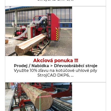
Akciová ponuka !!!
Prodej / Nabídka > Dřevoobráběcí stroje
Využite 10% zľavu na kotúčové uhlové píly
StrojCAD DKP6, …