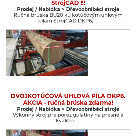
StrojCAD !!!
Prodej / Nabídka > Dřevoobráběcí stroje
Ručná brúska BU20 ku kotúčovým uhlovým
pílam StrojCAD DKP6, …
DVOJKOTÚČOVÁ UHLOVÁ PÍLA DKP6.
AKCIA - ručná brúska zdarma!
Prodej / Nabídka > Dřevoobráběcí stroje
Výkonný stroj pre porez guľatiny na presné a
kvalitné …