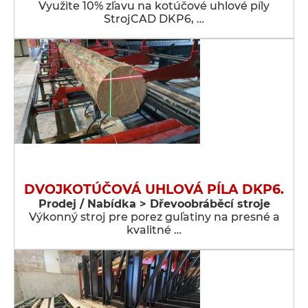
Využite 10% zľavu na kotúčové uhlové píly
StrojCAD DKP6, …
DVOJKOTÚČOVÁ UHLOVÁ PÍLA DKP6.
Prodej / Nabídka > Dřevoobráběcí stroje
Výkonný stroj pre porez guľatiny na presné a
kvalitné …