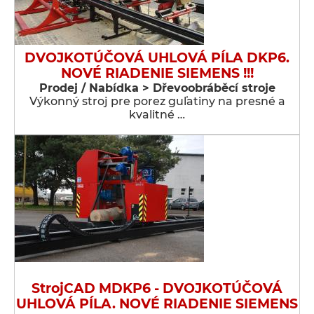
DVOJKOTÚČOVÁ UHLOVÁ PÍLA DKP6.
NOVÉ RIADENIE SIEMENS !!!
Prodej / Nabídka > Dřevoobráběcí stroje
Výkonný stroj pre porez guľatiny na presné a
kvalitné …
StrojCAD MDKP6 - DVOJKOTÚČOVÁ
UHLOVÁ PÍLA. NOVÉ RIADENIE SIEMENS