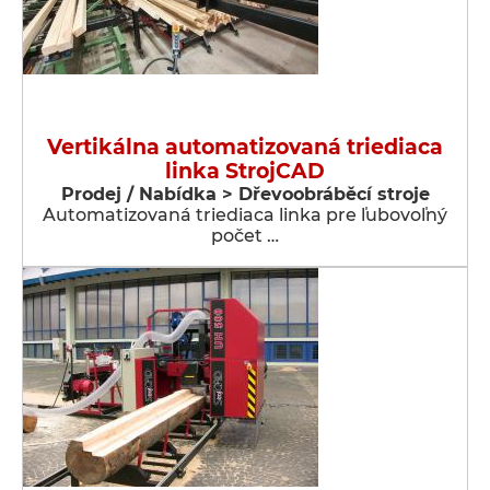
Vertikálna automatizovaná triediaca
linka StrojCAD
Prodej / Nabídka > Dřevoobráběcí stroje
Automatizovaná triediaca linka pre ľubovoľný
počet …