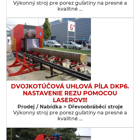
Výkonný stroj pre porez guľatiny na presné a
kvalitné …
DVOJKOTÚČOVÁ UHLOVÁ PÍLA DKP6.
NASTAVENIE REZU POMOCOU
LASEROV!!!
Prodej / Nabídka > Dřevoobráběcí stroje
Výkonný stroj pre porez guľatiny na presné a
kvalitné …